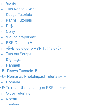
↳ Gerrie
↳ Tuts Keetje - Karin
↳ Keetje Tutorials
↳ Karins Tutorials
↳ Ri@
↳ Corry
↳ Violine graphisme
↳ PSP Creation Art
↳ ~წ~Elfes eigene PSP-Tutirials~წ~
↳ Tuts mit Scraps
↳ Signtags
↳ Rahmen
~წ~ Renys Tutorials~წ~
~წ~ Romanas PhotoImpact Tutorials~წ~
↳ Romana
~წ~Tutorial Übersetzungen PSP-alt ~წ~
↳ Older Tutorials
↳ Noémi
↳ Jemima