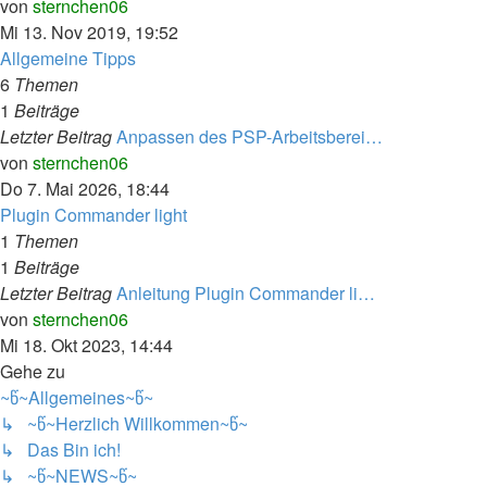
Neuester
von
sternchen06
Beitrag
Mi 13. Nov 2019, 19:52
Allgemeine Tipps
6
Themen
1
Beiträge
Letzter Beitrag
Anpassen des PSP-Arbeitsberei…
Neuester
von
sternchen06
Beitrag
Do 7. Mai 2026, 18:44
Plugin Commander light
1
Themen
1
Beiträge
Letzter Beitrag
Anleitung Plugin Commander li…
Neuester
von
sternchen06
Beitrag
Mi 18. Okt 2023, 14:44
Gehe zu
~წ~Allgemeines~წ~
↳ ~წ~Herzlich Willkommen~წ~
↳ Das Bin ich!
↳ ~წ~NEWS~წ~