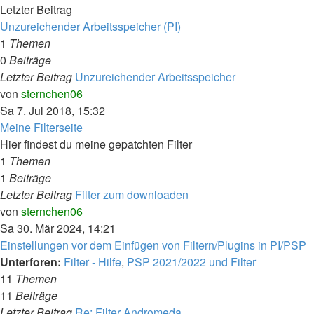
Letzter Beitrag
Unzureichender Arbeitsspeicher (PI)
1
Themen
0
Beiträge
Letzter Beitrag
Unzureichender Arbeitsspeicher
Neuester
von
sternchen06
Beitrag
Sa 7. Jul 2018, 15:32
Meine Filterseite
Hier findest du meine gepatchten Filter
1
Themen
1
Beiträge
Letzter Beitrag
Filter zum downloaden
Neuester
von
sternchen06
Beitrag
Sa 30. Mär 2024, 14:21
Einstellungen vor dem Einfügen von Filtern/Plugins in PI/PSP
Unterforen:
Filter - Hilfe
,
PSP 2021/2022 und Filter
11
Themen
11
Beiträge
Letzter Beitrag
Re: Filter Andromeda