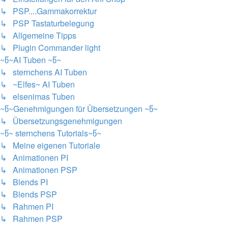
↳ PSP....Gammakorrektur
↳ PSP Tastaturbelegung
↳ Allgemeine Tipps
↳ Plugin Commander light
~წ~AI Tuben ~წ~
↳ sternchens AI Tuben
↳ ~Elfes~ AI Tuben
↳ elsenimas Tuben
~წ~Genehmigungen für Übersetzungen ~წ~
↳ Übersetzungsgenehmigungen
~წ~ sternchens Tutorials~წ~
↳ Meine eigenen Tutoriale
↳ Animationen PI
↳ Animationen PSP
↳ Blends PI
↳ Blends PSP
↳ Rahmen PI
↳ Rahmen PSP