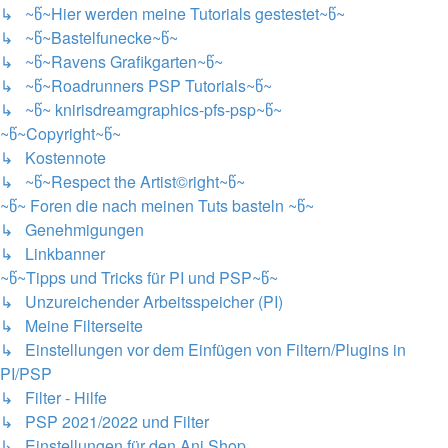
↳ ~წ~Hier werden meine Tutorials gestestet~წ~
↳ ~წ~Bastelfunecke~წ~
↳ ~წ~Ravens Grafikgarten~წ~
↳ ~წ~Roadrunners PSP Tutorials~წ~
↳ ~წ~ knirisdreamgraphics-pfs-psp~წ~
~წ~Copyright~წ~
↳ Kostennote
↳ ~წ~Respect the Artist©right~წ~
~წ~ Foren die nach meinen Tuts basteln ~წ~
↳ Genehmigungen
↳ Linkbanner
~წ~Tipps und Tricks für PI und PSP~წ~
↳ Unzureichender Arbeitsspeicher (PI)
↳ Meine Filterseite
↳ Einstellungen vor dem Einfügen von Filtern/Plugins in
PI/PSP
↳ Filter - Hilfe
↳ PSP 2021/2022 und Filter
↳ Einstellungen für den Ani Shop