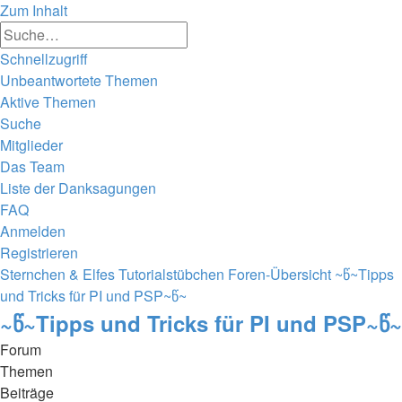
Zum Inhalt
Erweiterte
Suche
Suche
Schnellzugriff
Unbeantwortete Themen
Aktive Themen
Suche
Mitglieder
Das Team
Liste der Danksagungen
FAQ
Anmelden
Registrieren
Sternchen & Elfes Tutorialstübchen
Foren-Übersicht
~წ~Tipps
und Tricks für PI und PSP~წ~
~წ~Tipps und Tricks für PI und PSP~წ~
Forum
Themen
Beiträge