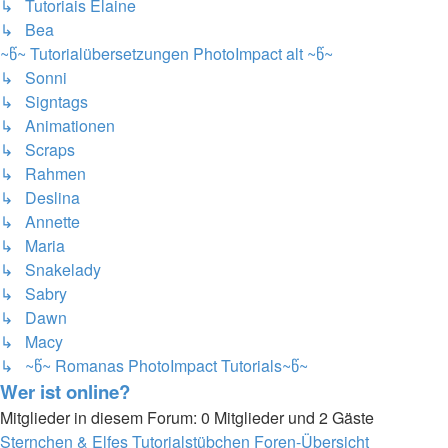
↳ Tutoriais Elaine
↳ Bea
~წ~ Tutorialübersetzungen PhotoImpact alt ~წ~
↳ Sonni
↳ Signtags
↳ Animationen
↳ Scraps
↳ Rahmen
↳ Deslina
↳ Annette
↳ Maria
↳ Snakelady
↳ Sabry
↳ Dawn
↳ Macy
↳ ~წ~ Romanas PhotoImpact Tutorials~წ~
Wer ist online?
Mitglieder in diesem Forum: 0 Mitglieder und 2 Gäste
Sternchen & Elfes Tutorialstübchen
Foren-Übersicht