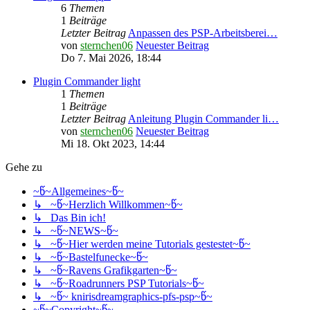
6
Themen
1
Beiträge
Letzter Beitrag
Anpassen des PSP-Arbeitsberei…
von
sternchen06
Neuester Beitrag
Do 7. Mai 2026, 18:44
Plugin Commander light
1
Themen
1
Beiträge
Letzter Beitrag
Anleitung Plugin Commander li…
von
sternchen06
Neuester Beitrag
Mi 18. Okt 2023, 14:44
Gehe zu
~წ~Allgemeines~წ~
↳ ~წ~Herzlich Willkommen~წ~
↳ Das Bin ich!
↳ ~წ~NEWS~წ~
↳ ~წ~Hier werden meine Tutorials gestestet~წ~
↳ ~წ~Bastelfunecke~წ~
↳ ~წ~Ravens Grafikgarten~წ~
↳ ~წ~Roadrunners PSP Tutorials~წ~
↳ ~წ~ knirisdreamgraphics-pfs-psp~წ~
~წ~Copyright~წ~