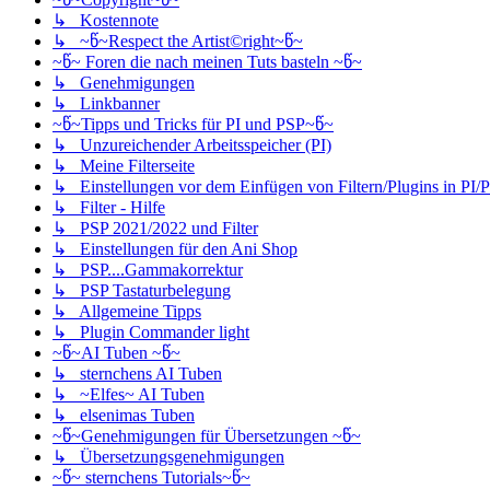
↳ Kostennote
↳ ~წ~Respect the Artist©right~წ~
~წ~ Foren die nach meinen Tuts basteln ~წ~
↳ Genehmigungen
↳ Linkbanner
~წ~Tipps und Tricks für PI und PSP~წ~
↳ Unzureichender Arbeitsspeicher (PI)
↳ Meine Filterseite
↳ Einstellungen vor dem Einfügen von Filtern/Plugins in PI/
↳ Filter - Hilfe
↳ PSP 2021/2022 und Filter
↳ Einstellungen für den Ani Shop
↳ PSP....Gammakorrektur
↳ PSP Tastaturbelegung
↳ Allgemeine Tipps
↳ Plugin Commander light
~წ~AI Tuben ~წ~
↳ sternchens AI Tuben
↳ ~Elfes~ AI Tuben
↳ elsenimas Tuben
~წ~Genehmigungen für Übersetzungen ~წ~
↳ Übersetzungsgenehmigungen
~წ~ sternchens Tutorials~წ~