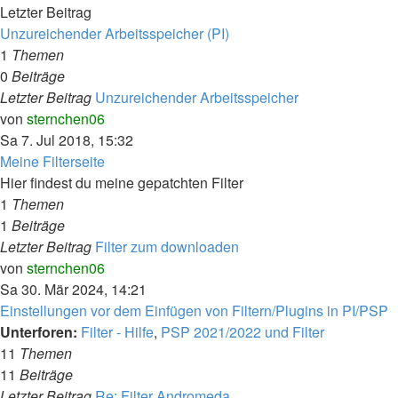
Letzter Beitrag
Unzureichender Arbeitsspeicher (PI)
1
Themen
0
Beiträge
Letzter Beitrag
Unzureichender Arbeitsspeicher
Neuester
von
sternchen06
Beitrag
Sa 7. Jul 2018, 15:32
Meine Filterseite
Hier findest du meine gepatchten Filter
1
Themen
1
Beiträge
Letzter Beitrag
Filter zum downloaden
Neuester
von
sternchen06
Beitrag
Sa 30. Mär 2024, 14:21
Einstellungen vor dem Einfügen von Filtern/Plugins in PI/PSP
Unterforen:
Filter - Hilfe
,
PSP 2021/2022 und Filter
11
Themen
11
Beiträge
Letzter Beitrag
Re: Filter Andromeda