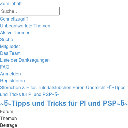
Zum Inhalt
Erweiterte
Suche
Suche
Schnellzugriff
Unbeantwortete Themen
Aktive Themen
Suche
Mitglieder
Das Team
Liste der Danksagungen
FAQ
Anmelden
Registrieren
Sternchen & Elfes Tutorialstübchen
Foren-Übersicht
~წ~Tipps
und Tricks für PI und PSP~წ~
~წ~Tipps und Tricks für PI und PSP~წ~
Forum
Themen
Beiträge