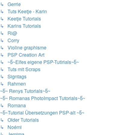
↳ Gerrie
↳ Tuts Keetje - Karin
↳ Keetje Tutorials
↳ Karins Tutorials
↳ Ri@
↳ Corry
↳ Violine graphisme
↳ PSP Creation Art
↳ ~წ~Elfes eigene PSP-Tutirials~წ~
↳ Tuts mit Scraps
↳ Signtags
↳ Rahmen
~წ~ Renys Tutorials~წ~
~წ~ Romanas PhotoImpact Tutorials~წ~
↳ Romana
~წ~Tutorial Übersetzungen PSP-alt ~წ~
↳ Older Tutorials
↳ Noémi
↳ Jemima