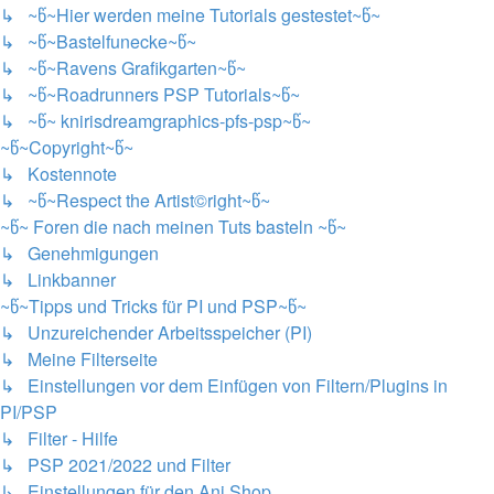
↳ ~წ~Hier werden meine Tutorials gestestet~წ~
↳ ~წ~Bastelfunecke~წ~
↳ ~წ~Ravens Grafikgarten~წ~
↳ ~წ~Roadrunners PSP Tutorials~წ~
↳ ~წ~ knirisdreamgraphics-pfs-psp~წ~
~წ~Copyright~წ~
↳ Kostennote
↳ ~წ~Respect the Artist©right~წ~
~წ~ Foren die nach meinen Tuts basteln ~წ~
↳ Genehmigungen
↳ Linkbanner
~წ~Tipps und Tricks für PI und PSP~წ~
↳ Unzureichender Arbeitsspeicher (PI)
↳ Meine Filterseite
↳ Einstellungen vor dem Einfügen von Filtern/Plugins in
PI/PSP
↳ Filter - Hilfe
↳ PSP 2021/2022 und Filter
↳ Einstellungen für den Ani Shop