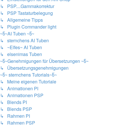
↳ PSP....Gammakorrektur
↳ PSP Tastaturbelegung
↳ Allgemeine Tipps
↳ Plugin Commander light
~წ~AI Tuben ~წ~
↳ sternchens AI Tuben
↳ ~Elfes~ AI Tuben
↳ elsenimas Tuben
~წ~Genehmigungen für Übersetzungen ~წ~
↳ Übersetzungsgenehmigungen
~წ~ sternchens Tutorials~წ~
↳ Meine eigenen Tutoriale
↳ Animationen PI
↳ Animationen PSP
↳ Blends PI
↳ Blends PSP
↳ Rahmen PI
↳ Rahmen PSP