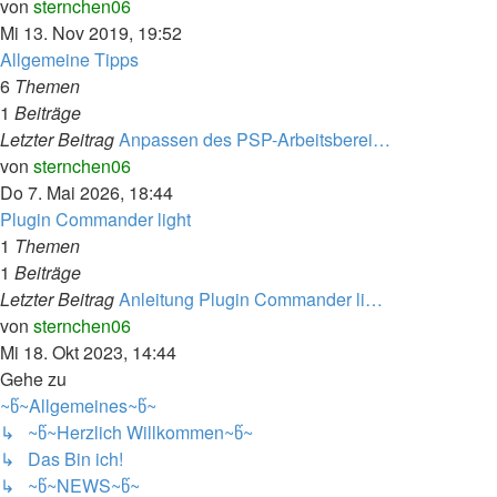
Neuester
von
sternchen06
Beitrag
Mi 13. Nov 2019, 19:52
Allgemeine Tipps
6
Themen
1
Beiträge
Letzter Beitrag
Anpassen des PSP-Arbeitsberei…
Neuester
von
sternchen06
Beitrag
Do 7. Mai 2026, 18:44
Plugin Commander light
1
Themen
1
Beiträge
Letzter Beitrag
Anleitung Plugin Commander li…
Neuester
von
sternchen06
Beitrag
Mi 18. Okt 2023, 14:44
Gehe zu
~წ~Allgemeines~წ~
↳ ~წ~Herzlich Willkommen~წ~
↳ Das Bin ich!
↳ ~წ~NEWS~წ~