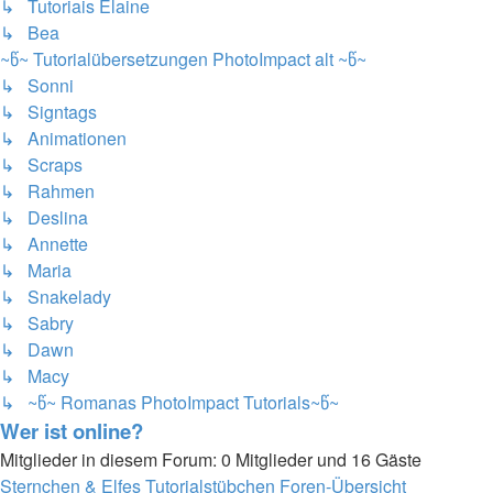
↳ Tutoriais Elaine
↳ Bea
~წ~ Tutorialübersetzungen PhotoImpact alt ~წ~
↳ Sonni
↳ Signtags
↳ Animationen
↳ Scraps
↳ Rahmen
↳ Deslina
↳ Annette
↳ Maria
↳ Snakelady
↳ Sabry
↳ Dawn
↳ Macy
↳ ~წ~ Romanas PhotoImpact Tutorials~წ~
Wer ist online?
Mitglieder in diesem Forum: 0 Mitglieder und 16 Gäste
Sternchen & Elfes Tutorialstübchen
Foren-Übersicht