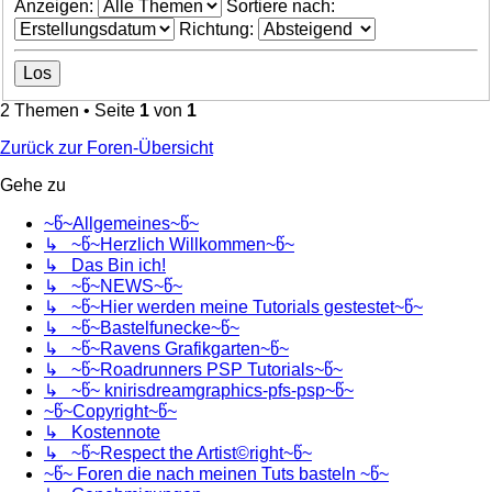
Anzeigen:
Sortiere nach:
Richtung:
2 Themen • Seite
1
von
1
Zurück zur Foren-Übersicht
Gehe zu
~წ~Allgemeines~წ~
↳ ~წ~Herzlich Willkommen~წ~
↳ Das Bin ich!
↳ ~წ~NEWS~წ~
↳ ~წ~Hier werden meine Tutorials gestestet~წ~
↳ ~წ~Bastelfunecke~წ~
↳ ~წ~Ravens Grafikgarten~წ~
↳ ~წ~Roadrunners PSP Tutorials~წ~
↳ ~წ~ knirisdreamgraphics-pfs-psp~წ~
~წ~Copyright~წ~
↳ Kostennote
↳ ~წ~Respect the Artist©right~წ~
~წ~ Foren die nach meinen Tuts basteln ~წ~