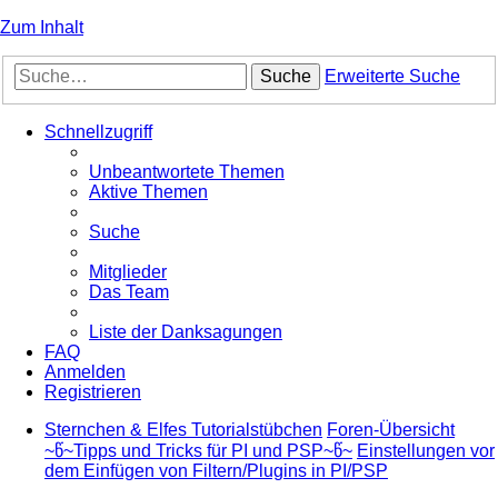
Zum Inhalt
Suche
Erweiterte Suche
Schnellzugriff
Unbeantwortete Themen
Aktive Themen
Suche
Mitglieder
Das Team
Liste der Danksagungen
FAQ
Anmelden
Registrieren
Sternchen & Elfes Tutorialstübchen
Foren-Übersicht
~წ~Tipps und Tricks für PI und PSP~წ~
Einstellungen vor
dem Einfügen von Filtern/Plugins in PI/PSP