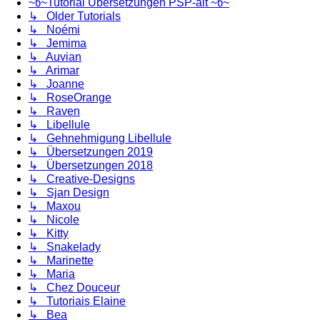
~წ~Tutorial Übersetzungen PSP-alt ~წ~
↳ Older Tutorials
↳ Noémi
↳ Jemima
↳ Auvian
↳ Arimar
↳ Joanne
↳ RoseOrange
↳ Raven
↳ Libellule
↳ Gehnehmigung Libellule
↳ Übersetzungen 2019
↳ Übersetzungen 2018
↳ Creative-Designs
↳ Sjan Design
↳ Maxou
↳ Nicole
↳ Kitty
↳ Snakelady
↳ Marinette
↳ Maria
↳ Chez Douceur
↳ Tutoriais Elaine
↳ Bea