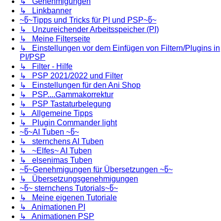
↳ Genehmigungen
↳ Linkbanner
~წ~Tipps und Tricks für PI und PSP~წ~
↳ Unzureichender Arbeitsspeicher (PI)
↳ Meine Filterseite
↳ Einstellungen vor dem Einfügen von Filtern/Plugins in
PI/PSP
↳ Filter - Hilfe
↳ PSP 2021/2022 und Filter
↳ Einstellungen für den Ani Shop
↳ PSP....Gammakorrektur
↳ PSP Tastaturbelegung
↳ Allgemeine Tipps
↳ Plugin Commander light
~წ~AI Tuben ~წ~
↳ sternchens AI Tuben
↳ ~Elfes~ AI Tuben
↳ elsenimas Tuben
~წ~Genehmigungen für Übersetzungen ~წ~
↳ Übersetzungsgenehmigungen
~წ~ sternchens Tutorials~წ~
↳ Meine eigenen Tutoriale
↳ Animationen PI
↳ Animationen PSP