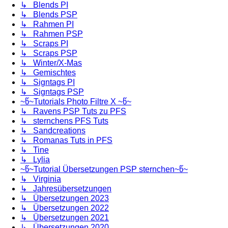
↳ Blends PI
↳ Blends PSP
↳ Rahmen PI
↳ Rahmen PSP
↳ Scraps PI
↳ Scraps PSP
↳ Winter/X-Mas
↳ Gemischtes
↳ Signtags PI
↳ Signtags PSP
~წ~Tutorials Photo Filtre X ~წ~
↳ Ravens PSP Tuts zu PFS
↳ sternchens PFS Tuts
↳ Sandcreations
↳ Romanas Tuts in PFS
↳ Tine
↳ Lylia
~წ~Tutorial Übersetzungen PSP sternchen~წ~
↳ Virginia
↳ Jahresübersetzungen
↳ Übersetzungen 2023
↳ Übersetzungen 2022
↳ Übersetzungen 2021
↳ Übersetzungen 2020