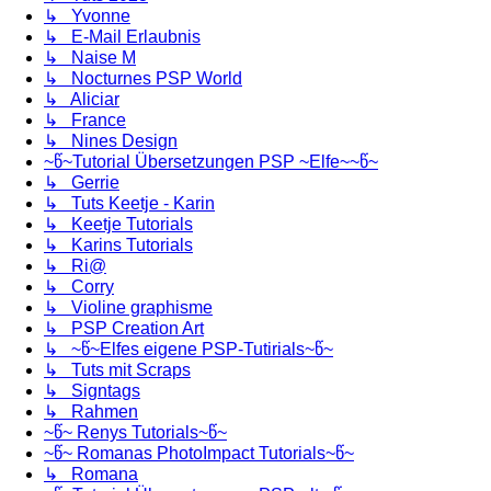
↳ Yvonne
↳ E-Mail Erlaubnis
↳ Naise M
↳ Nocturnes PSP World
↳ Aliciar
↳ France
↳ Nines Design
~წ~Tutorial Übersetzungen PSP ~Elfe~~წ~
↳ Gerrie
↳ Tuts Keetje - Karin
↳ Keetje Tutorials
↳ Karins Tutorials
↳ Ri@
↳ Corry
↳ Violine graphisme
↳ PSP Creation Art
↳ ~წ~Elfes eigene PSP-Tutirials~წ~
↳ Tuts mit Scraps
↳ Signtags
↳ Rahmen
~წ~ Renys Tutorials~წ~
~წ~ Romanas PhotoImpact Tutorials~წ~
↳ Romana