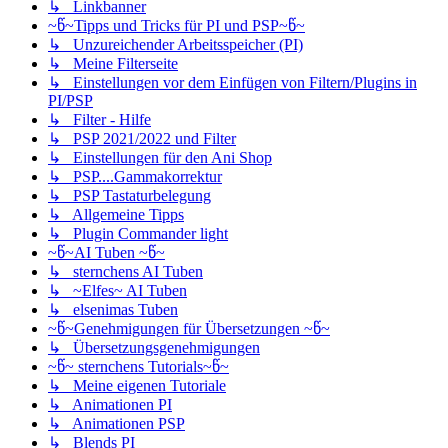
↳ Linkbanner
~წ~Tipps und Tricks für PI und PSP~წ~
↳ Unzureichender Arbeitsspeicher (PI)
↳ Meine Filterseite
↳ Einstellungen vor dem Einfügen von Filtern/Plugins in
PI/PSP
↳ Filter - Hilfe
↳ PSP 2021/2022 und Filter
↳ Einstellungen für den Ani Shop
↳ PSP....Gammakorrektur
↳ PSP Tastaturbelegung
↳ Allgemeine Tipps
↳ Plugin Commander light
~წ~AI Tuben ~წ~
↳ sternchens AI Tuben
↳ ~Elfes~ AI Tuben
↳ elsenimas Tuben
~წ~Genehmigungen für Übersetzungen ~წ~
↳ Übersetzungsgenehmigungen
~წ~ sternchens Tutorials~წ~
↳ Meine eigenen Tutoriale
↳ Animationen PI
↳ Animationen PSP
↳ Blends PI