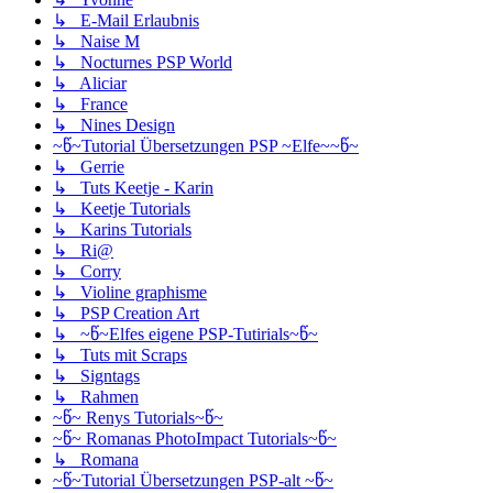
↳ E-Mail Erlaubnis
↳ Naise M
↳ Nocturnes PSP World
↳ Aliciar
↳ France
↳ Nines Design
~წ~Tutorial Übersetzungen PSP ~Elfe~~წ~
↳ Gerrie
↳ Tuts Keetje - Karin
↳ Keetje Tutorials
↳ Karins Tutorials
↳ Ri@
↳ Corry
↳ Violine graphisme
↳ PSP Creation Art
↳ ~წ~Elfes eigene PSP-Tutirials~წ~
↳ Tuts mit Scraps
↳ Signtags
↳ Rahmen
~წ~ Renys Tutorials~წ~
~წ~ Romanas PhotoImpact Tutorials~წ~
↳ Romana
~წ~Tutorial Übersetzungen PSP-alt ~წ~