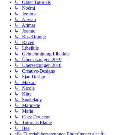
↳ Older Tutorials
↳ Noémi
↳ Jemima
↳ Auvian
↳ Arimar
↳ Joanne
↳ RoseOrange
↳ Raven
↳ Libellule
↳ Gehnehmigung Libellule
↳ Übersetzungen 2019
↳ Übersetzungen 2018
↳ Creative-Designs
↳ Sjan Design
↳ Maxou
↳ Nicole
↳ Kitty
↳ Snakelady
↳ Marinette
↳ Maria
↳ Chez Douceur
↳ Tutoriais Elaine
↳ Bea
~წ~ Tutorialübersetzungen PhotoImpact alt ~წ~