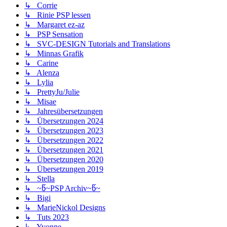
↳ Corrie
↳ Rinie PSP lessen
↳ Margaret ez-az
↳ PSP Sensation
↳ SVC-DESIGN Tutorials and Translations
↳ Minnas Grafik
↳ Carine
↳ Alenza
↳ Lylia
↳ PrettyJu/Julie
↳ Misae
↳ Jahresübersetzungen
↳ Übersetzungen 2024
↳ Übersetzungen 2023
↳ Übersetzungen 2022
↳ Übersetzungen 2021
↳ Übersetzungen 2020
↳ Übersetzungen 2019
↳ Stella
↳ ~წ~PSP Archiv~წ~
↳ Bigi
↳ MarieNickol Designs
↳ Tuts 2023
↳ Yvonne