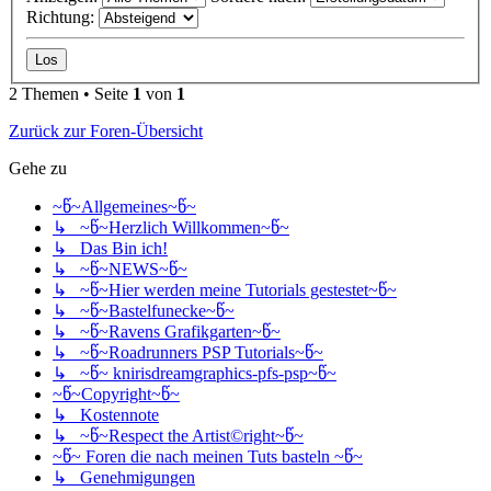
Richtung:
2 Themen • Seite
1
von
1
Zurück zur Foren-Übersicht
Gehe zu
~წ~Allgemeines~წ~
↳ ~წ~Herzlich Willkommen~წ~
↳ Das Bin ich!
↳ ~წ~NEWS~წ~
↳ ~წ~Hier werden meine Tutorials gestestet~წ~
↳ ~წ~Bastelfunecke~წ~
↳ ~წ~Ravens Grafikgarten~წ~
↳ ~წ~Roadrunners PSP Tutorials~წ~
↳ ~წ~ knirisdreamgraphics-pfs-psp~წ~
~წ~Copyright~წ~
↳ Kostennote
↳ ~წ~Respect the Artist©right~წ~
~წ~ Foren die nach meinen Tuts basteln ~წ~
↳ Genehmigungen