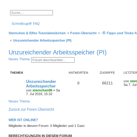
S
E
u
r
c
w
Schnellzugriff
FAQ
h
e
e
i
t
Sternchen & Elfes Tutorialstübchen
Foren-Übersicht
~წ~Tipps und Tricks f
e
r
Unzureichender Arbeitsspeicher (PI)
t
e
S
Unzureichender Arbeitsspeicher (PI)
u
c
S
E
Neues Thema
h
u
r
e
c
w
h
e
THEMEN
ANTWORTEN
ZUGRIFFE
LETZTER
e
i
t
e
L
Unzureichender
von
ste
A
Z
0
66211
r
e
Sa 7. Jul
Arbeitsspeicher
t
t
von
sternchen06
»
Sa
n
u
e
z
7. Jul 2018, 15:32
S
t
t
g
u
e
Neues Thema
c
r
h
w
r
B
Zurück zur Foren-Übersicht
e
e
i
o
i
t
WER IST ONLINE?
r
r
f
a
Mitglieder in diesem Forum: 0 Mitglieder und 1 Gast
g
t
f
BERECHTIGUNGEN IN DIESEM FORUM