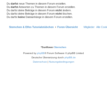
e
e
Du
darfst
neue Themen in diesem Forum erstellen.
Du
darfst
Antworten zu Themen in diesem Forum erstellen.
n
Du darfst deine Beiträge in diesem Forum
nicht
ändern.
Du darfst deine Beiträge in diesem Forum
nicht
löschen.
Du darfst
keine
Dateianhänge in diesem Forum erstellen.
Sternchen & Elfes Tutorialstübchen
Foren-Übersicht
Mitglieder
Alle Coo
*
Sunflower
Sternchen
Powered by
phpBB
® Forum Software © phpBB Limited
Deutsche Übersetzung durch
phpBB.de
Datenschutz
|
Nutzungsbedingungen