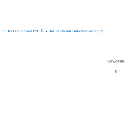
 und Tricks für PI und PSP~წ~
Unzureichender Arbeitsspeicher (PI)
ANTWORTEN
A
0
n
t
w
o
r
t
e