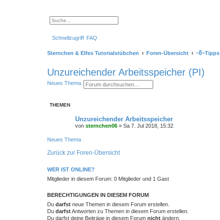
S
E
u
r
c
w
Schnellzugriff
FAQ
h
e
e
i
t
Sternchen & Elfes Tutorialstübchen
Foren-Übersicht
~წ~Tipps
e
r
t
Unzureichender Arbeitsspeicher (PI)
e
S
S
E
Neues Thema
u
u
r
c
c
w
h
h
e
e
THEMEN
e
i
t
e
Unzureichender Arbeitsspeicher
r
von
sternchen06
»
Sa 7. Jul 2018, 15:32
t
e
Neues Thema
S
u
Zurück zur Foren-Übersicht
c
h
e
WER IST ONLINE?
Mitglieder in diesem Forum: 0 Mitglieder und 1 Gast
BERECHTIGUNGEN IN DIESEM FORUM
Du
darfst
neue Themen in diesem Forum erstellen.
Du
darfst
Antworten zu Themen in diesem Forum erstellen.
Du darfst deine Beiträge in diesem Forum
nicht
ändern.