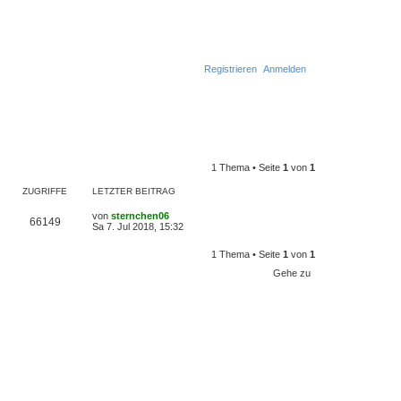
Registrieren
Anmelden
1 Thema • Seite
1
von
1
ZUGRIFFE
LETZTER BEITRAG
L
von
sternchen06
Z
66149
e
Sa 7. Jul 2018, 15:32
t
u
z
1 Thema • Seite
1
von
1
t
g
e
Gehe zu
r
r
B
e
i
i
t
r
f
a
g
f
e