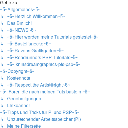
Gehe zu
~წ~Allgemeines~წ~
↳ ~წ~Herzlich Willkommen~წ~
↳ Das Bin ich!
↳ ~წ~NEWS~წ~
↳ ~წ~Hier werden meine Tutorials gestestet~წ~
↳ ~წ~Bastelfunecke~წ~
↳ ~წ~Ravens Grafikgarten~წ~
↳ ~წ~Roadrunners PSP Tutorials~წ~
↳ ~წ~ knirisdreamgraphics-pfs-psp~წ~
~წ~Copyright~წ~
↳ Kostennote
↳ ~წ~Respect the Artist©right~წ~
~წ~ Foren die nach meinen Tuts basteln ~წ~
↳ Genehmigungen
↳ Linkbanner
~წ~Tipps und Tricks für PI und PSP~წ~
↳ Unzureichender Arbeitsspeicher (PI)
↳ Meine Filterseite