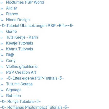
↳ Nocturnes PSP World
↳ Aliciar
↳ France
↳ Nines Design
~წ~Tutorial Übersetzungen PSP ~Elfe~~წ~
↳ Gerrie
↳ Tuts Keetje - Karin
↳ Keetje Tutorials
↳ Karins Tutorials
↳ Ri@
↳ Corry
↳ Violine graphisme
↳ PSP Creation Art
↳ ~წ~Elfes eigene PSP-Tutirials~წ~
↳ Tuts mit Scraps
↳ Signtags
↳ Rahmen
~წ~ Renys Tutorials~წ~
~წ~ Romanas PhotoImpact Tutorials~წ~