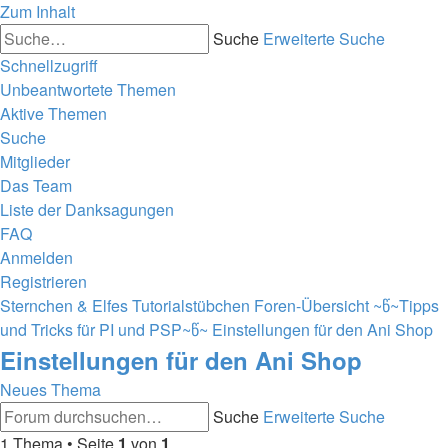
Zum Inhalt
Suche
Erweiterte Suche
Schnellzugriff
Unbeantwortete Themen
Aktive Themen
Suche
Mitglieder
Das Team
Liste der Danksagungen
FAQ
Anmelden
Registrieren
Sternchen & Elfes Tutorialstübchen
Foren-Übersicht
~წ~Tipps
und Tricks für PI und PSP~წ~
Einstellungen für den Ani Shop
Einstellungen für den Ani Shop
Neues Thema
Suche
Erweiterte Suche
1 Thema • Seite
1
von
1