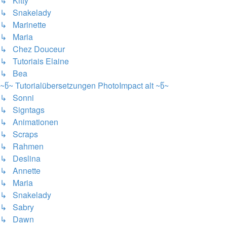
↳ Kitty
↳ Snakelady
↳ Marinette
↳ Maria
↳ Chez Douceur
↳ Tutoriais Elaine
↳ Bea
~წ~ Tutorialübersetzungen PhotoImpact alt ~წ~
↳ Sonni
↳ Signtags
↳ Animationen
↳ Scraps
↳ Rahmen
↳ Deslina
↳ Annette
↳ Maria
↳ Snakelady
↳ Sabry
↳ Dawn