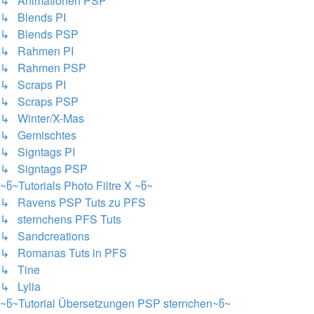
↳ Animationen PSP
↳ Blends PI
↳ Blends PSP
↳ Rahmen PI
↳ Rahmen PSP
↳ Scraps PI
↳ Scraps PSP
↳ Winter/X-Mas
↳ Gemischtes
↳ Signtags PI
↳ Signtags PSP
~წ~Tutorials Photo Filtre X ~წ~
↳ Ravens PSP Tuts zu PFS
↳ sternchens PFS Tuts
↳ Sandcreations
↳ Romanas Tuts in PFS
↳ Tine
↳ Lylia
~წ~Tutorial Übersetzungen PSP sternchen~წ~