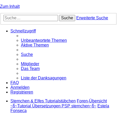
Zum Inhalt
Suche
Erweiterte Suche
Schnellzugriff
Unbeantwortete Themen
Aktive Themen
Suche
Mitglieder
Das Team
Liste der Danksagungen
FAQ
Anmelden
Registrieren
Sternchen & Elfes Tutorialstübchen
Foren-Übersicht
~წ~Tutorial Übersetzungen PSP sternchen~წ~
Estela
Fonseca