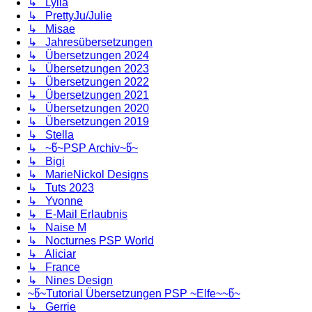
↳ Lylia
↳ PrettyJu/Julie
↳ Misae
↳ Jahresübersetzungen
↳ Übersetzungen 2024
↳ Übersetzungen 2023
↳ Übersetzungen 2022
↳ Übersetzungen 2021
↳ Übersetzungen 2020
↳ Übersetzungen 2019
↳ Stella
↳ ~წ~PSP Archiv~წ~
↳ Bigi
↳ MarieNickol Designs
↳ Tuts 2023
↳ Yvonne
↳ E-Mail Erlaubnis
↳ Naise M
↳ Nocturnes PSP World
↳ Aliciar
↳ France
↳ Nines Design
~წ~Tutorial Übersetzungen PSP ~Elfe~~წ~
↳ Gerrie