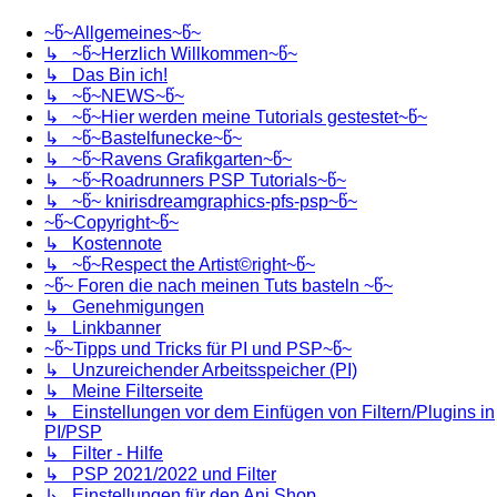
~წ~Allgemeines~წ~
↳ ~წ~Herzlich Willkommen~წ~
↳ Das Bin ich!
↳ ~წ~NEWS~წ~
↳ ~წ~Hier werden meine Tutorials gestestet~წ~
↳ ~წ~Bastelfunecke~წ~
↳ ~წ~Ravens Grafikgarten~წ~
↳ ~წ~Roadrunners PSP Tutorials~წ~
↳ ~წ~ knirisdreamgraphics-pfs-psp~წ~
~წ~Copyright~წ~
↳ Kostennote
↳ ~წ~Respect the Artist©right~წ~
~წ~ Foren die nach meinen Tuts basteln ~წ~
↳ Genehmigungen
↳ Linkbanner
~წ~Tipps und Tricks für PI und PSP~წ~
↳ Unzureichender Arbeitsspeicher (PI)
↳ Meine Filterseite
↳ Einstellungen vor dem Einfügen von Filtern/Plugins in
PI/PSP
↳ Filter - Hilfe
↳ PSP 2021/2022 und Filter
↳ Einstellungen für den Ani Shop