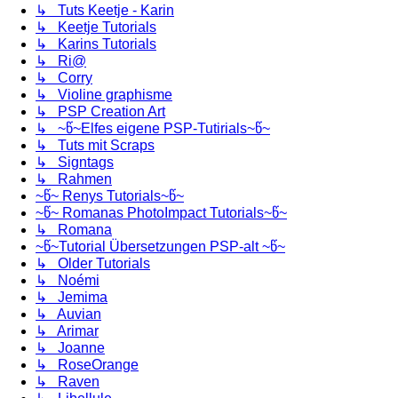
↳ Tuts Keetje - Karin
↳ Keetje Tutorials
↳ Karins Tutorials
↳ Ri@
↳ Corry
↳ Violine graphisme
↳ PSP Creation Art
↳ ~წ~Elfes eigene PSP-Tutirials~წ~
↳ Tuts mit Scraps
↳ Signtags
↳ Rahmen
~წ~ Renys Tutorials~წ~
~წ~ Romanas PhotoImpact Tutorials~წ~
↳ Romana
~წ~Tutorial Übersetzungen PSP-alt ~წ~
↳ Older Tutorials
↳ Noémi
↳ Jemima
↳ Auvian
↳ Arimar
↳ Joanne
↳ RoseOrange
↳ Raven