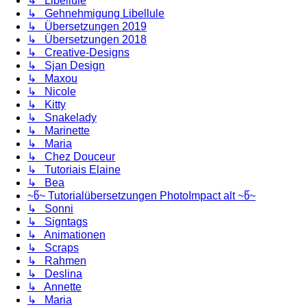
↳ Libellule
↳ Gehnehmigung Libellule
↳ Übersetzungen 2019
↳ Übersetzungen 2018
↳ Creative-Designs
↳ Sjan Design
↳ Maxou
↳ Nicole
↳ Kitty
↳ Snakelady
↳ Marinette
↳ Maria
↳ Chez Douceur
↳ Tutoriais Elaine
↳ Bea
~წ~ Tutorialübersetzungen PhotoImpact alt ~წ~
↳ Sonni
↳ Signtags
↳ Animationen
↳ Scraps
↳ Rahmen
↳ Deslina
↳ Annette
↳ Maria