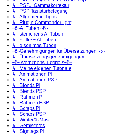
↳ PSP....Gammakorrektur
↳ PSP Tastaturbelegung
↳ Allgemeine Tipps
↳ Plugin Commander light
~წ~AI Tuben ~წ~
↳ sternchens AI Tuben
↳ ~Elfes~ AI Tuben
↳ elsenimas Tuben
~წ~Genehmigungen für Übersetzungen ~წ~
↳ Übersetzungsgenehmigungen
~წ~ sternchens Tutorials~წ~
↳ Meine eigenen Tutoriale
↳ Animationen PI
↳ Animationen PSP
↳ Blends PI
↳ Blends PSP
↳ Rahmen PI
↳ Rahmen PSP
↳ Scraps PI
↳ Scraps PSP
↳ Winter/X-Mas
↳ Gemischtes
↳ Signtags PI