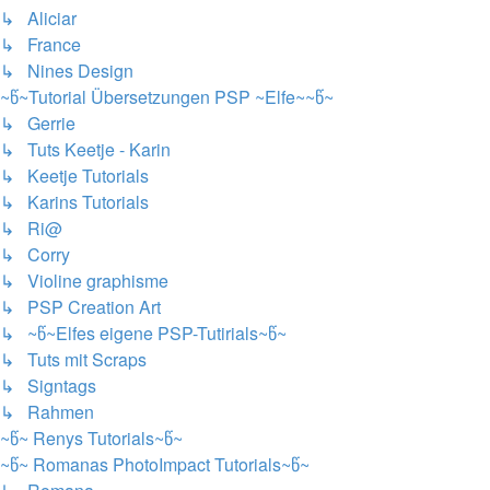
↳ Aliciar
↳ France
↳ Nines Design
~წ~Tutorial Übersetzungen PSP ~Elfe~~წ~
↳ Gerrie
↳ Tuts Keetje - Karin
↳ Keetje Tutorials
↳ Karins Tutorials
↳ Ri@
↳ Corry
↳ Violine graphisme
↳ PSP Creation Art
↳ ~წ~Elfes eigene PSP-Tutirials~წ~
↳ Tuts mit Scraps
↳ Signtags
↳ Rahmen
~წ~ Renys Tutorials~წ~
~წ~ Romanas PhotoImpact Tutorials~წ~