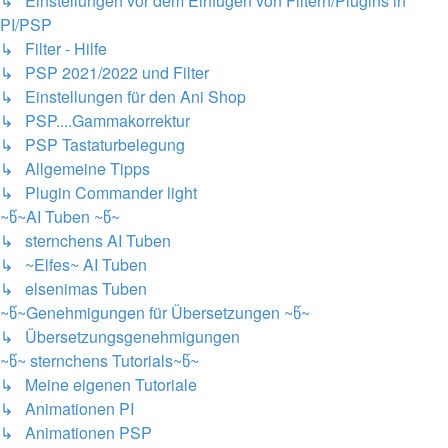
↳ Einstellungen vor dem Einfügen von Filtern/Plugins in
PI/PSP
↳ Filter - Hilfe
↳ PSP 2021/2022 und Filter
↳ Einstellungen für den Ani Shop
↳ PSP....Gammakorrektur
↳ PSP Tastaturbelegung
↳ Allgemeine Tipps
↳ Plugin Commander light
~წ~AI Tuben ~წ~
↳ sternchens AI Tuben
↳ ~Elfes~ AI Tuben
↳ elsenimas Tuben
~წ~Genehmigungen für Übersetzungen ~წ~
↳ Übersetzungsgenehmigungen
~წ~ sternchens Tutorials~წ~
↳ Meine eigenen Tutoriale
↳ Animationen PI
↳ Animationen PSP