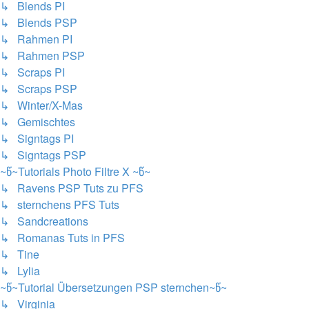
↳ Blends PI
↳ Blends PSP
↳ Rahmen PI
↳ Rahmen PSP
↳ Scraps PI
↳ Scraps PSP
↳ Winter/X-Mas
↳ Gemischtes
↳ Signtags PI
↳ Signtags PSP
~წ~Tutorials Photo Filtre X ~წ~
↳ Ravens PSP Tuts zu PFS
↳ sternchens PFS Tuts
↳ Sandcreations
↳ Romanas Tuts in PFS
↳ Tine
↳ Lylia
~წ~Tutorial Übersetzungen PSP sternchen~წ~
↳ Virginia