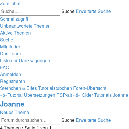
Zum Inhalt
Suche
Erweiterte Suche
Schnellzugriff
Unbeantwortete Themen
Aktive Themen
Suche
Mitglieder
Das Team
Liste der Danksagungen
FAQ
Anmelden
Registrieren
Sternchen & Elfes Tutorialstübchen
Foren-Übersicht
~წ~Tutorial Übersetzungen PSP-alt ~წ~
Older Tutorials
Joanne
Joanne
Neues Thema
Suche
Erweiterte Suche
4 Themen • Seite
1
von
1