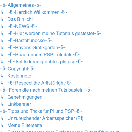
~წ~Allgemeines~წ~
↳ ~წ~Herzlich Willkommen~წ~
↳ Das Bin ich!
↳ ~წ~NEWS~წ~
↳ ~წ~Hier werden meine Tutorials gestestet~წ~
↳ ~წ~Bastelfunecke~წ~
↳ ~წ~Ravens Grafikgarten~წ~
↳ ~წ~Roadrunners PSP Tutorials~წ~
↳ ~წ~ knirisdreamgraphics-pfs-psp~წ~
~წ~Copyright~წ~
↳ Kostennote
↳ ~წ~Respect the Artist©right~წ~
~წ~ Foren die nach meinen Tuts basteln ~წ~
↳ Genehmigungen
↳ Linkbanner
~წ~Tipps und Tricks für PI und PSP~წ~
↳ Unzureichender Arbeitsspeicher (PI)
↳ Meine Filterseite