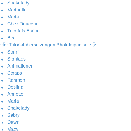
↳ Snakelady
↳ Marinette
↳ Maria
↳ Chez Douceur
↳ Tutoriais Elaine
↳ Bea
~წ~ Tutorialübersetzungen PhotoImpact alt ~წ~
↳ Sonni
↳ Signtags
↳ Animationen
↳ Scraps
↳ Rahmen
↳ Deslina
↳ Annette
↳ Maria
↳ Snakelady
↳ Sabry
↳ Dawn
↳ Macy