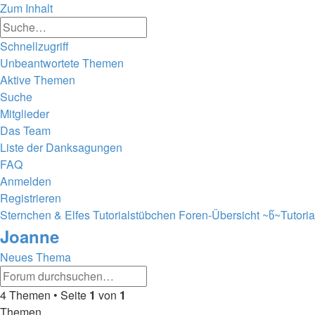
Zum Inhalt
Erweiterte
Suche
Suche
Schnellzugriff
Unbeantwortete Themen
Aktive Themen
Suche
Mitglieder
Das Team
Liste der Danksagungen
FAQ
Anmelden
Registrieren
Sternchen & Elfes Tutorialstübchen
Foren-Übersicht
~წ~Tutori
Joanne
Neues Thema
Erweiterte
Suche
Suche
4 Themen • Seite
1
von
1
Themen