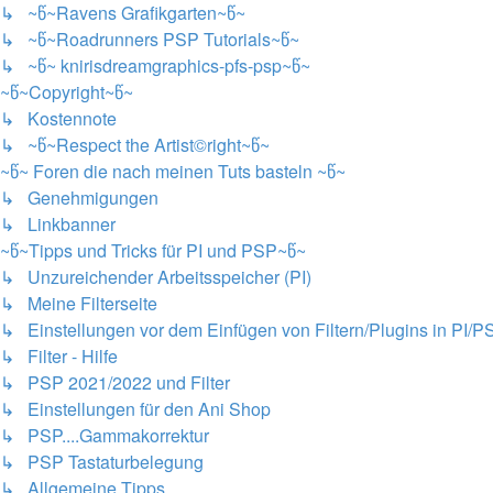
↳ ~წ~Ravens Grafikgarten~წ~
↳ ~წ~Roadrunners PSP Tutorials~წ~
↳ ~წ~ knirisdreamgraphics-pfs-psp~წ~
~წ~Copyright~წ~
↳ Kostennote
↳ ~წ~Respect the Artist©right~წ~
~წ~ Foren die nach meinen Tuts basteln ~წ~
↳ Genehmigungen
↳ Linkbanner
~წ~Tipps und Tricks für PI und PSP~წ~
↳ Unzureichender Arbeitsspeicher (PI)
↳ Meine Filterseite
↳ Einstellungen vor dem Einfügen von Filtern/Plugins in PI/P
↳ Filter - Hilfe
↳ PSP 2021/2022 und Filter
↳ Einstellungen für den Ani Shop
↳ PSP....Gammakorrektur
↳ PSP Tastaturbelegung
↳ Allgemeine Tipps