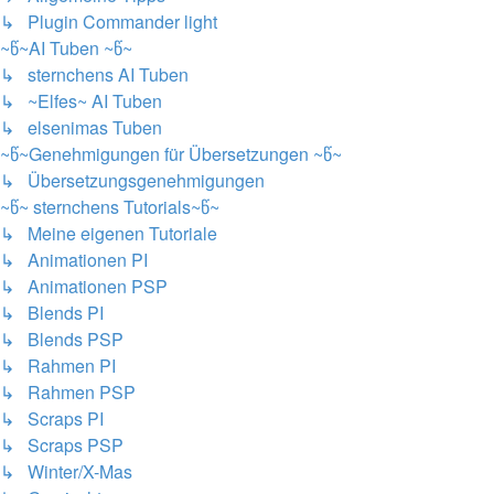
↳ Plugin Commander light
~წ~AI Tuben ~წ~
↳ sternchens AI Tuben
↳ ~Elfes~ AI Tuben
↳ elsenimas Tuben
~წ~Genehmigungen für Übersetzungen ~წ~
↳ Übersetzungsgenehmigungen
~წ~ sternchens Tutorials~წ~
↳ Meine eigenen Tutoriale
↳ Animationen PI
↳ Animationen PSP
↳ Blends PI
↳ Blends PSP
↳ Rahmen PI
↳ Rahmen PSP
↳ Scraps PI
↳ Scraps PSP
↳ Winter/X-Mas