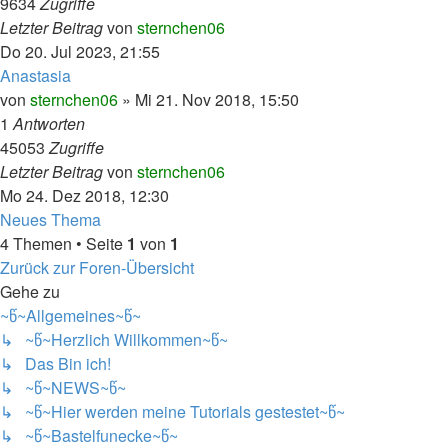
9634
Zugriffe
Letzter Beitrag
von
sternchen06
Do 20. Jul 2023, 21:55
Anastasia
von
sternchen06
»
Mi 21. Nov 2018, 15:50
1
Antworten
45053
Zugriffe
Letzter Beitrag
von
sternchen06
Mo 24. Dez 2018, 12:30
Neues Thema
4 Themen • Seite
1
von
1
Zurück zur Foren-Übersicht
Gehe zu
~წ~Allgemeines~წ~
↳ ~წ~Herzlich Willkommen~წ~
↳ Das Bin ich!
↳ ~წ~NEWS~წ~
↳ ~წ~Hier werden meine Tutorials gestestet~წ~
↳ ~წ~Bastelfunecke~წ~