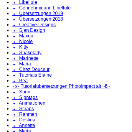
↳ Libellule
↳ Gehnehmigung Libellule
↳ Übersetzungen 2019
↳ Übersetzungen 2018
↳ Creative-Designs
↳ Sjan Design
↳ Maxou
↳ Nicole
↳ Kitty
↳ Snakelady
↳ Marinette
↳ Maria
↳ Chez Douceur
↳ Tutoriais Elaine
↳ Bea
~წ~ Tutorialübersetzungen PhotoImpact alt ~წ~
↳ Sonni
↳ Signtags
↳ Animationen
↳ Scraps
↳ Rahmen
↳ Deslina
↳ Annette
↳ Maria