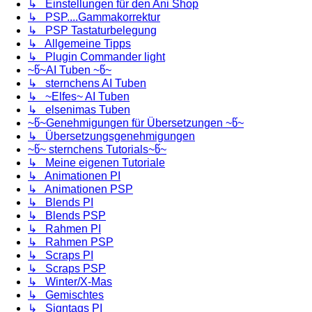
↳ Einstellungen für den Ani Shop
↳ PSP....Gammakorrektur
↳ PSP Tastaturbelegung
↳ Allgemeine Tipps
↳ Plugin Commander light
~წ~AI Tuben ~წ~
↳ sternchens AI Tuben
↳ ~Elfes~ AI Tuben
↳ elsenimas Tuben
~წ~Genehmigungen für Übersetzungen ~წ~
↳ Übersetzungsgenehmigungen
~წ~ sternchens Tutorials~წ~
↳ Meine eigenen Tutoriale
↳ Animationen PI
↳ Animationen PSP
↳ Blends PI
↳ Blends PSP
↳ Rahmen PI
↳ Rahmen PSP
↳ Scraps PI
↳ Scraps PSP
↳ Winter/X-Mas
↳ Gemischtes
↳ Signtags PI