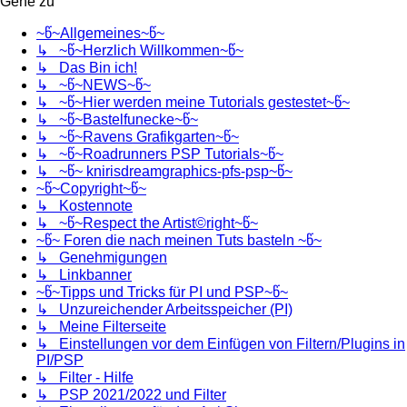
Gehe zu
~წ~Allgemeines~წ~
↳ ~წ~Herzlich Willkommen~წ~
↳ Das Bin ich!
↳ ~წ~NEWS~წ~
↳ ~წ~Hier werden meine Tutorials gestestet~წ~
↳ ~წ~Bastelfunecke~წ~
↳ ~წ~Ravens Grafikgarten~წ~
↳ ~წ~Roadrunners PSP Tutorials~წ~
↳ ~წ~ knirisdreamgraphics-pfs-psp~წ~
~წ~Copyright~წ~
↳ Kostennote
↳ ~წ~Respect the Artist©right~წ~
~წ~ Foren die nach meinen Tuts basteln ~წ~
↳ Genehmigungen
↳ Linkbanner
~წ~Tipps und Tricks für PI und PSP~წ~
↳ Unzureichender Arbeitsspeicher (PI)
↳ Meine Filterseite
↳ Einstellungen vor dem Einfügen von Filtern/Plugins in
PI/PSP
↳ Filter - Hilfe
↳ PSP 2021/2022 und Filter