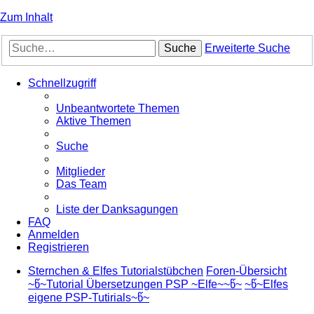
Zum Inhalt
Suche
Erweiterte Suche
Schnellzugriff
Unbeantwortete Themen
Aktive Themen
Suche
Mitglieder
Das Team
Liste der Danksagungen
FAQ
Anmelden
Registrieren
Sternchen & Elfes Tutorialstübchen
Foren-Übersicht
~წ~Tutorial Übersetzungen PSP ~Elfe~~წ~
~წ~Elfes
eigene PSP-Tutirials~წ~