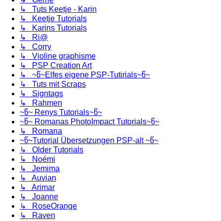
↳ Tuts Keetje - Karin
↳ Keetje Tutorials
↳ Karins Tutorials
↳ Ri@
↳ Corry
↳ Violine graphisme
↳ PSP Creation Art
↳ ~წ~Elfes eigene PSP-Tutirials~წ~
↳ Tuts mit Scraps
↳ Signtags
↳ Rahmen
~წ~ Renys Tutorials~წ~
~წ~ Romanas PhotoImpact Tutorials~წ~
↳ Romana
~წ~Tutorial Übersetzungen PSP-alt ~წ~
↳ Older Tutorials
↳ Noémi
↳ Jemima
↳ Auvian
↳ Arimar
↳ Joanne
↳ RoseOrange
↳ Raven