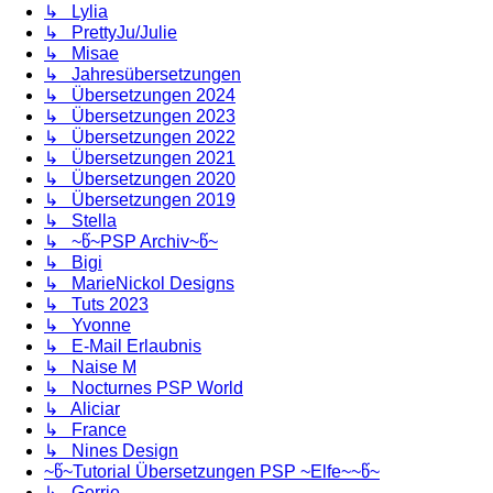
↳ Lylia
↳ PrettyJu/Julie
↳ Misae
↳ Jahresübersetzungen
↳ Übersetzungen 2024
↳ Übersetzungen 2023
↳ Übersetzungen 2022
↳ Übersetzungen 2021
↳ Übersetzungen 2020
↳ Übersetzungen 2019
↳ Stella
↳ ~წ~PSP Archiv~წ~
↳ Bigi
↳ MarieNickol Designs
↳ Tuts 2023
↳ Yvonne
↳ E-Mail Erlaubnis
↳ Naise M
↳ Nocturnes PSP World
↳ Aliciar
↳ France
↳ Nines Design
~წ~Tutorial Übersetzungen PSP ~Elfe~~წ~
↳ Gerrie