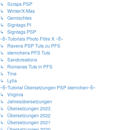
↳ Scraps PSP
↳ Winter/X-Mas
↳ Gemischtes
↳ Signtags PI
↳ Signtags PSP
~წ~Tutorials Photo Filtre X ~წ~
↳ Ravens PSP Tuts zu PFS
↳ sternchens PFS Tuts
↳ Sandcreations
↳ Romanas Tuts in PFS
↳ Tine
↳ Lylia
~წ~Tutorial Übersetzungen PSP sternchen~წ~
↳ Virginia
↳ Jahresübersetzungen
↳ Übersetzungen 2023
↳ Übersetzungen 2022
↳ Übersetzungen 2021
↳ Übersetzungen 2020