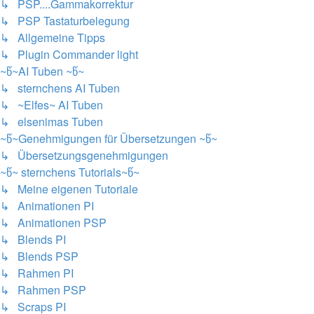
↳ PSP....Gammakorrektur
↳ PSP Tastaturbelegung
↳ Allgemeine Tipps
↳ Plugin Commander light
~წ~AI Tuben ~წ~
↳ sternchens AI Tuben
↳ ~Elfes~ AI Tuben
↳ elsenimas Tuben
~წ~Genehmigungen für Übersetzungen ~წ~
↳ Übersetzungsgenehmigungen
~წ~ sternchens Tutorials~წ~
↳ Meine eigenen Tutoriale
↳ Animationen PI
↳ Animationen PSP
↳ Blends PI
↳ Blends PSP
↳ Rahmen PI
↳ Rahmen PSP
↳ Scraps PI