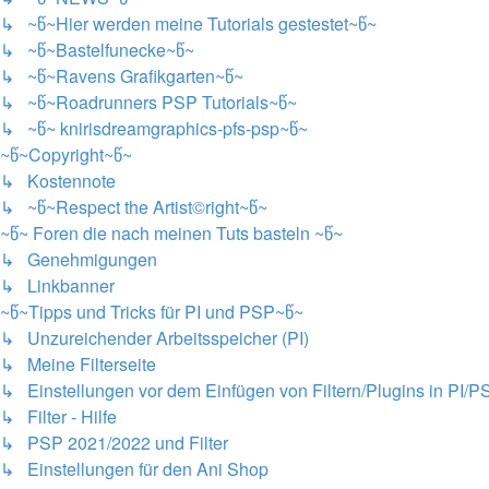
↳ ~წ~Hier werden meine Tutorials gestestet~წ~
↳ ~წ~Bastelfunecke~წ~
↳ ~წ~Ravens Grafikgarten~წ~
↳ ~წ~Roadrunners PSP Tutorials~წ~
↳ ~წ~ knirisdreamgraphics-pfs-psp~წ~
~წ~Copyright~წ~
↳ Kostennote
↳ ~წ~Respect the Artist©right~წ~
~წ~ Foren die nach meinen Tuts basteln ~წ~
↳ Genehmigungen
↳ Linkbanner
~წ~Tipps und Tricks für PI und PSP~წ~
↳ Unzureichender Arbeitsspeicher (PI)
↳ Meine Filterseite
↳ Einstellungen vor dem Einfügen von Filtern/Plugins in PI/P
↳ Filter - Hilfe
↳ PSP 2021/2022 und Filter
↳ Einstellungen für den Ani Shop