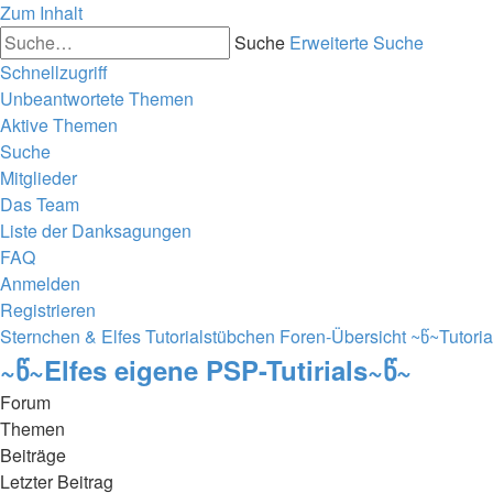
Zum Inhalt
Suche
Erweiterte Suche
Schnellzugriff
Unbeantwortete Themen
Aktive Themen
Suche
Mitglieder
Das Team
Liste der Danksagungen
FAQ
Anmelden
Registrieren
Sternchen & Elfes Tutorialstübchen
Foren-Übersicht
~წ~Tutori
~წ~Elfes eigene PSP-Tutirials~წ~
Forum
Themen
Beiträge
Letzter Beitrag