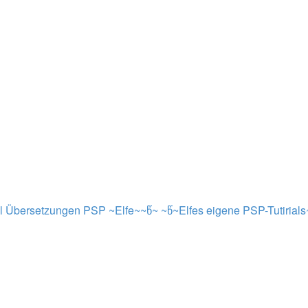
al Übersetzungen PSP ~Elfe~~წ~
~წ~Elfes eigene PSP-Tutirial