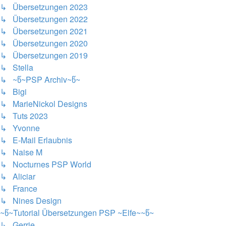
↳ Übersetzungen 2023
↳ Übersetzungen 2022
↳ Übersetzungen 2021
↳ Übersetzungen 2020
↳ Übersetzungen 2019
↳ Stella
↳ ~წ~PSP Archiv~წ~
↳ Bigi
↳ MarieNickol Designs
↳ Tuts 2023
↳ Yvonne
↳ E-Mail Erlaubnis
↳ Naise M
↳ Nocturnes PSP World
↳ Aliciar
↳ France
↳ Nines Design
~წ~Tutorial Übersetzungen PSP ~Elfe~~წ~
↳ Gerrie