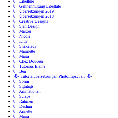
↳ Libellule
↳ Gehnehmigung Libellule
↳ Übersetzungen 2019
↳ Übersetzungen 2018
↳ Creative-Designs
↳ Sjan Design
↳ Maxou
↳ Nicole
↳ Kitty
↳ Snakelady
↳ Marinette
↳ Maria
↳ Chez Douceur
↳ Tutoriais Elaine
↳ Bea
~წ~ Tutorialübersetzungen PhotoImpact alt ~წ~
↳ Sonni
↳ Signtags
↳ Animationen
↳ Scraps
↳ Rahmen
↳ Deslina
↳ Annette
↳ Maria