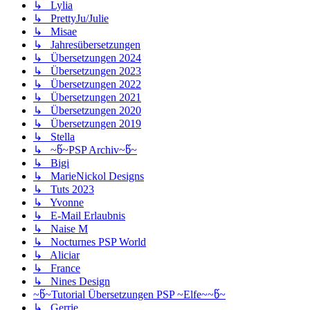
↳ Lylia
↳ PrettyJu/Julie
↳ Misae
↳ Jahresübersetzungen
↳ Übersetzungen 2024
↳ Übersetzungen 2023
↳ Übersetzungen 2022
↳ Übersetzungen 2021
↳ Übersetzungen 2020
↳ Übersetzungen 2019
↳ Stella
↳ ~წ~PSP Archiv~წ~
↳ Bigi
↳ MarieNickol Designs
↳ Tuts 2023
↳ Yvonne
↳ E-Mail Erlaubnis
↳ Naise M
↳ Nocturnes PSP World
↳ Aliciar
↳ France
↳ Nines Design
~წ~Tutorial Übersetzungen PSP ~Elfe~~წ~
↳ Gerrie