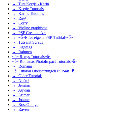
↳ Tuts Keetje - Karin
↳ Keetje Tutorials
↳ Karins Tutorials
↳ Ri@
↳ Corry
↳ Violine graphisme
↳ PSP Creation Art
↳ ~წ~Elfes eigene PSP-Tutirials~წ~
↳ Tuts mit Scraps
↳ Signtags
↳ Rahmen
~წ~ Renys Tutorials~წ~
~წ~ Romanas PhotoImpact Tutorials~წ~
↳ Romana
~წ~Tutorial Übersetzungen PSP-alt ~წ~
↳ Older Tutorials
↳ Noémi
↳ Jemima
↳ Auvian
↳ Arimar
↳ Joanne
↳ RoseOrange
↳ Raven