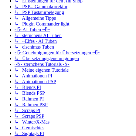
↳ Einstellungen für den Ani Shop
↳ PSP....Gammakorrektur
↳ PSP Tastaturbelegung
↳ Allgemeine Tipps
↳ Plugin Commander light
~წ~AI Tuben ~წ~
↳ sternchens AI Tuben
↳ ~Elfes~ AI Tuben
↳ elsenimas Tuben
~წ~Genehmigungen für Übersetzungen ~წ~
↳ Übersetzungsgenehmigungen
~წ~ sternchens Tutorials~წ~
↳ Meine eigenen Tutoriale
↳ Animationen PI
↳ Animationen PSP
↳ Blends PI
↳ Blends PSP
↳ Rahmen PI
↳ Rahmen PSP
↳ Scraps PI
↳ Scraps PSP
↳ Winter/X-Mas
↳ Gemischtes
↳ Signtags PI