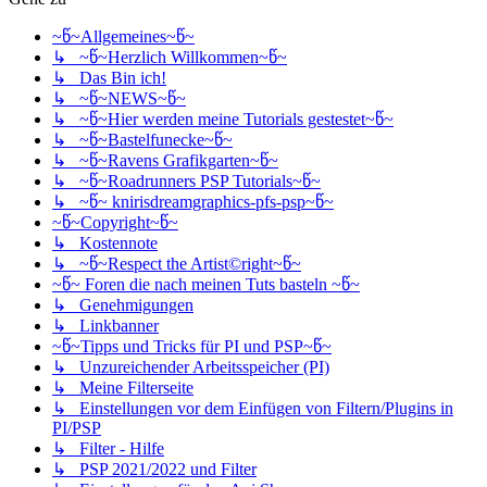
~წ~Allgemeines~წ~
↳ ~წ~Herzlich Willkommen~წ~
↳ Das Bin ich!
↳ ~წ~NEWS~წ~
↳ ~წ~Hier werden meine Tutorials gestestet~წ~
↳ ~წ~Bastelfunecke~წ~
↳ ~წ~Ravens Grafikgarten~წ~
↳ ~წ~Roadrunners PSP Tutorials~წ~
↳ ~წ~ knirisdreamgraphics-pfs-psp~წ~
~წ~Copyright~წ~
↳ Kostennote
↳ ~წ~Respect the Artist©right~წ~
~წ~ Foren die nach meinen Tuts basteln ~წ~
↳ Genehmigungen
↳ Linkbanner
~წ~Tipps und Tricks für PI und PSP~წ~
↳ Unzureichender Arbeitsspeicher (PI)
↳ Meine Filterseite
↳ Einstellungen vor dem Einfügen von Filtern/Plugins in
PI/PSP
↳ Filter - Hilfe
↳ PSP 2021/2022 und Filter