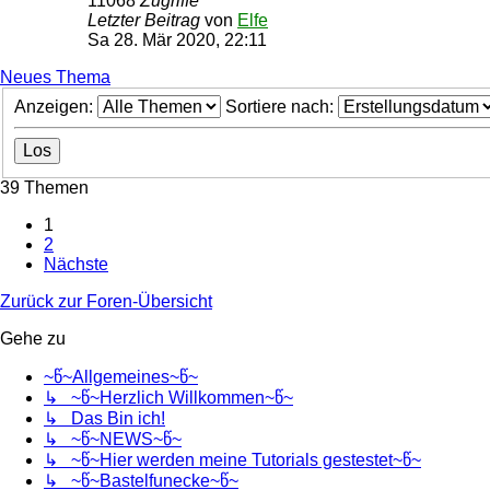
11068
Zugriffe
Letzter Beitrag
von
Elfe
Sa 28. Mär 2020, 22:11
Neues Thema
Anzeigen:
Sortiere nach:
39 Themen
1
2
Nächste
Zurück zur Foren-Übersicht
Gehe zu
~წ~Allgemeines~წ~
↳ ~წ~Herzlich Willkommen~წ~
↳ Das Bin ich!
↳ ~წ~NEWS~წ~
↳ ~წ~Hier werden meine Tutorials gestestet~წ~
↳ ~წ~Bastelfunecke~წ~