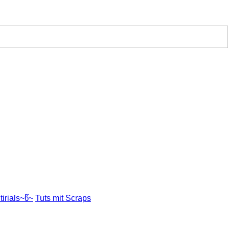
irials~წ~
Tuts mit Scraps