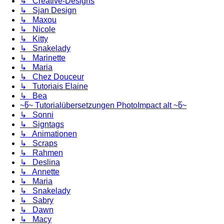
↳ Creative-Designs
↳ Sjan Design
↳ Maxou
↳ Nicole
↳ Kitty
↳ Snakelady
↳ Marinette
↳ Maria
↳ Chez Douceur
↳ Tutoriais Elaine
↳ Bea
~წ~ Tutorialübersetzungen PhotoImpact alt ~წ~
↳ Sonni
↳ Signtags
↳ Animationen
↳ Scraps
↳ Rahmen
↳ Deslina
↳ Annette
↳ Maria
↳ Snakelady
↳ Sabry
↳ Dawn
↳ Macy