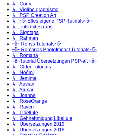
↳ Corry
↳ Violine graphisme
↳ PSP Creation Art
↳ ~წ~Elfes eigene PSP-Tutirials~წ~
↳ Tuts mit Scraps
↳ Signtags
↳ Rahmen
~წ~ Renys Tutorials~წ~
~წ~ Romanas PhotoImpact Tutorials~წ~
↳ Romana
~წ~Tutorial Übersetzungen PSP-alt ~წ~
↳ Older Tutorials
↳ Noémi
↳ Jemima
↳ Auvian
↳ Arimar
↳ Joanne
↳ RoseOrange
↳ Raven
↳ Libellule
↳ Gehnehmigung Libellule
↳ Übersetzungen 2019
↳ Übersetzungen 2018