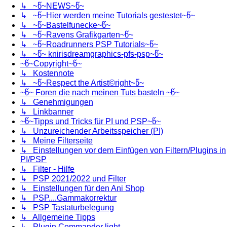
↳ ~წ~NEWS~წ~
↳ ~წ~Hier werden meine Tutorials gestestet~წ~
↳ ~წ~Bastelfunecke~წ~
↳ ~წ~Ravens Grafikgarten~წ~
↳ ~წ~Roadrunners PSP Tutorials~წ~
↳ ~წ~ knirisdreamgraphics-pfs-psp~წ~
~წ~Copyright~წ~
↳ Kostennote
↳ ~წ~Respect the Artist©right~წ~
~წ~ Foren die nach meinen Tuts basteln ~წ~
↳ Genehmigungen
↳ Linkbanner
~წ~Tipps und Tricks für PI und PSP~წ~
↳ Unzureichender Arbeitsspeicher (PI)
↳ Meine Filterseite
↳ Einstellungen vor dem Einfügen von Filtern/Plugins in
PI/PSP
↳ Filter - Hilfe
↳ PSP 2021/2022 und Filter
↳ Einstellungen für den Ani Shop
↳ PSP....Gammakorrektur
↳ PSP Tastaturbelegung
↳ Allgemeine Tipps
↳ Plugin Commander light