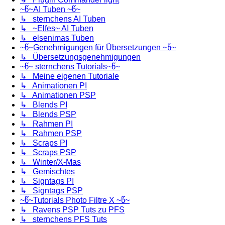
~წ~AI Tuben ~წ~
↳ sternchens AI Tuben
↳ ~Elfes~ AI Tuben
↳ elsenimas Tuben
~წ~Genehmigungen für Übersetzungen ~წ~
↳ Übersetzungsgenehmigungen
~წ~ sternchens Tutorials~წ~
↳ Meine eigenen Tutoriale
↳ Animationen PI
↳ Animationen PSP
↳ Blends PI
↳ Blends PSP
↳ Rahmen PI
↳ Rahmen PSP
↳ Scraps PI
↳ Scraps PSP
↳ Winter/X-Mas
↳ Gemischtes
↳ Signtags PI
↳ Signtags PSP
~წ~Tutorials Photo Filtre X ~წ~
↳ Ravens PSP Tuts zu PFS
↳ sternchens PFS Tuts