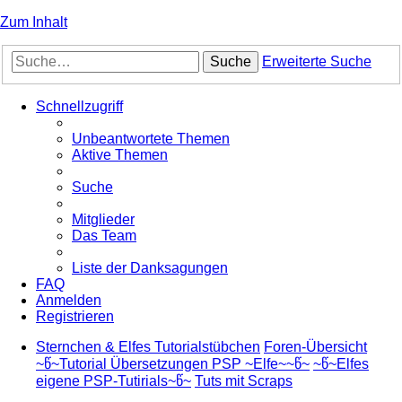
Zum Inhalt
Suche
Erweiterte Suche
Schnellzugriff
Unbeantwortete Themen
Aktive Themen
Suche
Mitglieder
Das Team
Liste der Danksagungen
FAQ
Anmelden
Registrieren
Sternchen & Elfes Tutorialstübchen
Foren-Übersicht
~წ~Tutorial Übersetzungen PSP ~Elfe~~წ~
~წ~Elfes
eigene PSP-Tutirials~წ~
Tuts mit Scraps