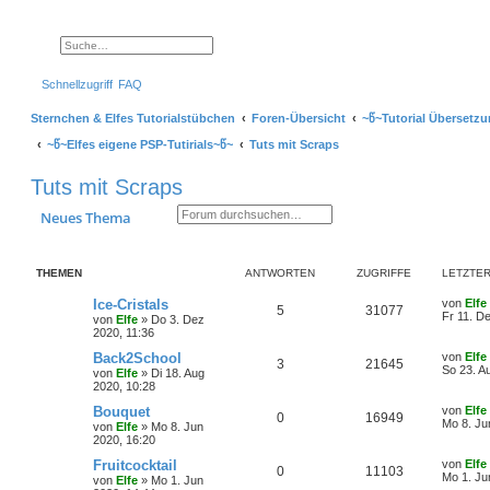
Suche
Erweiterte Suche
Schnellzugriff
FAQ
Sternchen & Elfes Tutorialstübchen
Foren-Übersicht
~წ~Tutorial Übersetz
~წ~Elfes eigene PSP-Tutirials~წ~
Tuts mit Scraps
Tuts mit Scraps
Suche
Erweiterte Suche
Neues Thema
THEMEN
ANTWORTEN
ZUGRIFFE
LETZTER
L
Ice-Cristals
von
Elfe
A
Z
5
31077
e
Fr 11. D
von
Elfe
»
Do 3. Dez
t
2020, 11:36
n
u
z
t
L
Back2School
von
Elfe
A
Z
3
21645
t
g
e
e
So 23. A
von
Elfe
»
Di 18. Aug
r
t
2020, 10:28
n
u
w
r
B
z
e
t
L
Bouquet
von
Elfe
A
Z
0
16949
t
g
i
e
o
i
e
Mo 8. Ju
von
Elfe
»
Mo 8. Jun
t
r
t
2020, 16:20
n
u
r
w
r
B
z
r
f
a
e
t
L
Fruitcocktail
von
Elfe
A
Z
0
11103
t
g
g
i
e
o
i
e
Mo 1. Ju
t
f
von
Elfe
»
Mo 1. Jun
t
r
t