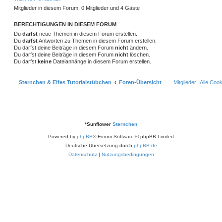
r
f
e
e
a
Mitglieder in diesem Forum: 0 Mitglieder und 4 Gäste
g
t
f
n
BERECHTIGUNGEN IN DIESEM FORUM
e
e
Du
darfst
neue Themen in diesem Forum erstellen.
n
Du
darfst
Antworten zu Themen in diesem Forum erstellen.
Du darfst deine Beiträge in diesem Forum
nicht
ändern.
Du darfst deine Beiträge in diesem Forum
nicht
löschen.
Du darfst
keine
Dateianhänge in diesem Forum erstellen.
Sternchen & Elfes Tutorialstübchen
Foren-Übersicht
Mitglieder
Alle Coo
*
Sunflower
Sternchen
Powered by
phpBB
® Forum Software © phpBB Limited
Deutsche Übersetzung durch
phpBB.de
Datenschutz
|
Nutzungsbedingungen