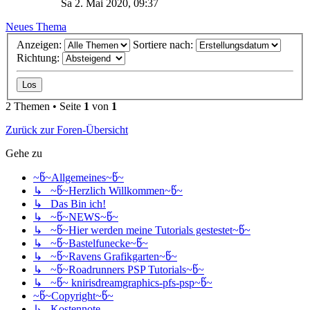
Sa 2. Mai 2020, 09:37
Neues Thema
Anzeigen:
Sortiere nach:
Richtung:
2 Themen • Seite
1
von
1
Zurück zur Foren-Übersicht
Gehe zu
~წ~Allgemeines~წ~
↳ ~წ~Herzlich Willkommen~წ~
↳ Das Bin ich!
↳ ~წ~NEWS~წ~
↳ ~წ~Hier werden meine Tutorials gestestet~წ~
↳ ~წ~Bastelfunecke~წ~
↳ ~წ~Ravens Grafikgarten~წ~
↳ ~წ~Roadrunners PSP Tutorials~წ~
↳ ~წ~ knirisdreamgraphics-pfs-psp~წ~
~წ~Copyright~წ~
↳ Kostennote