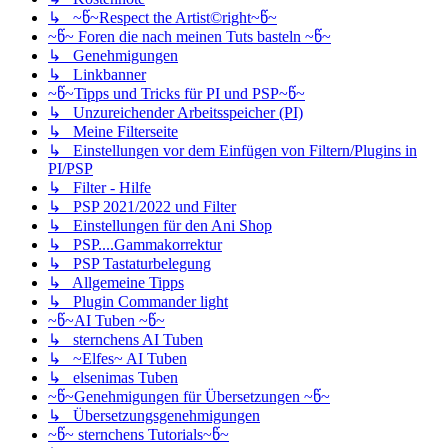
↳ ~წ~Respect the Artist©right~წ~
~წ~ Foren die nach meinen Tuts basteln ~წ~
↳ Genehmigungen
↳ Linkbanner
~წ~Tipps und Tricks für PI und PSP~წ~
↳ Unzureichender Arbeitsspeicher (PI)
↳ Meine Filterseite
↳ Einstellungen vor dem Einfügen von Filtern/Plugins in
PI/PSP
↳ Filter - Hilfe
↳ PSP 2021/2022 und Filter
↳ Einstellungen für den Ani Shop
↳ PSP....Gammakorrektur
↳ PSP Tastaturbelegung
↳ Allgemeine Tipps
↳ Plugin Commander light
~წ~AI Tuben ~წ~
↳ sternchens AI Tuben
↳ ~Elfes~ AI Tuben
↳ elsenimas Tuben
~წ~Genehmigungen für Übersetzungen ~წ~
↳ Übersetzungsgenehmigungen
~წ~ sternchens Tutorials~წ~