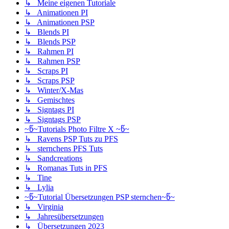
↳ Meine eigenen Tutoriale
↳ Animationen PI
↳ Animationen PSP
↳ Blends PI
↳ Blends PSP
↳ Rahmen PI
↳ Rahmen PSP
↳ Scraps PI
↳ Scraps PSP
↳ Winter/X-Mas
↳ Gemischtes
↳ Signtags PI
↳ Signtags PSP
~წ~Tutorials Photo Filtre X ~წ~
↳ Ravens PSP Tuts zu PFS
↳ sternchens PFS Tuts
↳ Sandcreations
↳ Romanas Tuts in PFS
↳ Tine
↳ Lylia
~წ~Tutorial Übersetzungen PSP sternchen~წ~
↳ Virginia
↳ Jahresübersetzungen
↳ Übersetzungen 2023