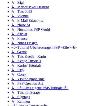
↳ Bigi
↳ MarieNickol Designs
↳ Tuts 2023
↳ Yvonne
↳ E-Mail Erlaubnis
↳ Naise M
↳ Nocturnes PSP World
↳ Aliciar
↳ France
↳ Nines Design
~წ~Tutorial Übersetzungen PSP ~Elfe~~წ~
↳ Gerrie
↳ Tuts Keetje - Karin
↳ Keetje Tutorials
↳ Karins Tutorials
↳ Ri@
↳ Corry
↳ Violine graphisme
↳ PSP Creation Art
↳ ~წ~Elfes eigene PSP-Tutirials~წ~
↳ Tuts mit Scraps
↳ Signtags
↳ Rahmen
~წ~ Renys Tutorials~წ~