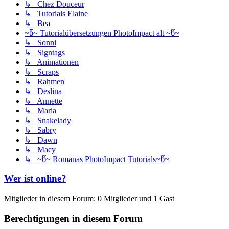
↳ Chez Douceur
↳ Tutoriais Elaine
↳ Bea
~წ~ Tutorialübersetzungen PhotoImpact alt ~წ~
↳ Sonni
↳ Signtags
↳ Animationen
↳ Scraps
↳ Rahmen
↳ Deslina
↳ Annette
↳ Maria
↳ Snakelady
↳ Sabry
↳ Dawn
↳ Macy
↳ ~წ~ Romanas PhotoImpact Tutorials~წ~
Wer ist online?
Mitglieder in diesem Forum: 0 Mitglieder und 1 Gast
Berechtigungen in diesem Forum