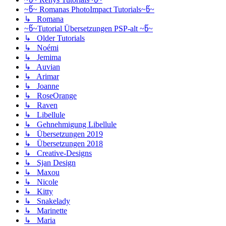
~წ~ Romanas PhotoImpact Tutorials~წ~
↳ Romana
~წ~Tutorial Übersetzungen PSP-alt ~წ~
↳ Older Tutorials
↳ Noémi
↳ Jemima
↳ Auvian
↳ Arimar
↳ Joanne
↳ RoseOrange
↳ Raven
↳ Libellule
↳ Gehnehmigung Libellule
↳ Übersetzungen 2019
↳ Übersetzungen 2018
↳ Creative-Designs
↳ Sjan Design
↳ Maxou
↳ Nicole
↳ Kitty
↳ Snakelady
↳ Marinette
↳ Maria