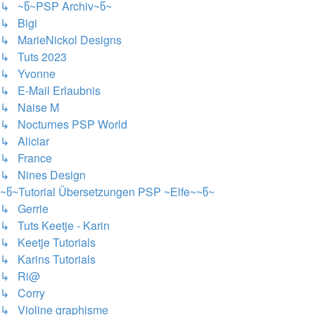
↳ ~წ~PSP Archiv~წ~
↳ Bigi
↳ MarieNickol Designs
↳ Tuts 2023
↳ Yvonne
↳ E-Mail Erlaubnis
↳ Naise M
↳ Nocturnes PSP World
↳ Aliciar
↳ France
↳ Nines Design
~წ~Tutorial Übersetzungen PSP ~Elfe~~წ~
↳ Gerrie
↳ Tuts Keetje - Karin
↳ Keetje Tutorials
↳ Karins Tutorials
↳ Ri@
↳ Corry
↳ Violine graphisme