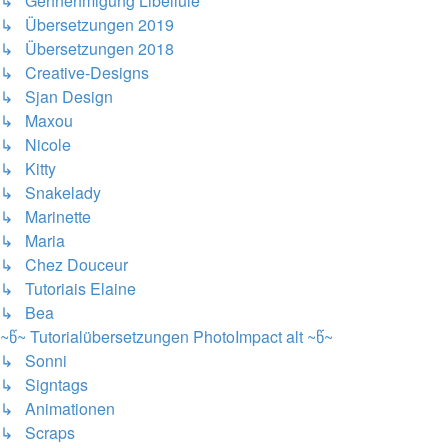
↳ Gehnehmigung Libellule
↳ Übersetzungen 2019
↳ Übersetzungen 2018
↳ Creative-Designs
↳ Sjan Design
↳ Maxou
↳ Nicole
↳ Kitty
↳ Snakelady
↳ Marinette
↳ Maria
↳ Chez Douceur
↳ Tutoriais Elaine
↳ Bea
~წ~ Tutorialübersetzungen PhotoImpact alt ~წ~
↳ Sonni
↳ Signtags
↳ Animationen
↳ Scraps