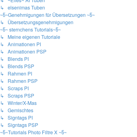
↳ ~Elfes~ AI Tuben
↳ elsenimas Tuben
~წ~Genehmigungen für Übersetzungen ~წ~
↳ Übersetzungsgenehmigungen
~წ~ sternchens Tutorials~წ~
↳ Meine eigenen Tutoriale
↳ Animationen PI
↳ Animationen PSP
↳ Blends PI
↳ Blends PSP
↳ Rahmen PI
↳ Rahmen PSP
↳ Scraps PI
↳ Scraps PSP
↳ Winter/X-Mas
↳ Gemischtes
↳ Signtags PI
↳ Signtags PSP
~წ~Tutorials Photo Filtre X ~წ~