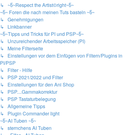
↳ ~წ~Respect the Artist©right~წ~
~წ~ Foren die nach meinen Tuts basteln ~წ~
↳ Genehmigungen
↳ Linkbanner
~წ~Tipps und Tricks für PI und PSP~წ~
↳ Unzureichender Arbeitsspeicher (PI)
↳ Meine Filterseite
↳ Einstellungen vor dem Einfügen von Filtern/Plugins in
PI/PSP
↳ Filter - Hilfe
↳ PSP 2021/2022 und Filter
↳ Einstellungen für den Ani Shop
↳ PSP....Gammakorrektur
↳ PSP Tastaturbelegung
↳ Allgemeine Tipps
↳ Plugin Commander light
~წ~AI Tuben ~წ~
↳ sternchens AI Tuben