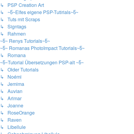
↳ PSP Creation Art
↳ ~წ~Elfes eigene PSP-Tutirials~წ~
↳ Tuts mit Scraps
↳ Signtags
↳ Rahmen
~წ~ Renys Tutorials~წ~
~წ~ Romanas PhotoImpact Tutorials~წ~
↳ Romana
~წ~Tutorial Übersetzungen PSP-alt ~წ~
↳ Older Tutorials
↳ Noémi
↳ Jemima
↳ Auvian
↳ Arimar
↳ Joanne
↳ RoseOrange
↳ Raven
↳ Libellule