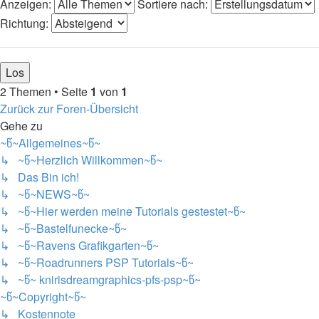
Anzeigen:
Sortiere nach:
Richtung:
2 Themen • Seite
1
von
1
Zurück zur Foren-Übersicht
Gehe zu
~წ~Allgemeines~წ~
↳ ~წ~Herzlich Willkommen~წ~
↳ Das Bin ich!
↳ ~წ~NEWS~წ~
↳ ~წ~Hier werden meine Tutorials gestestet~წ~
↳ ~წ~Bastelfunecke~წ~
↳ ~წ~Ravens Grafikgarten~წ~
↳ ~წ~Roadrunners PSP Tutorials~წ~
↳ ~წ~ knirisdreamgraphics-pfs-psp~წ~
~წ~Copyright~წ~
↳ Kostennote