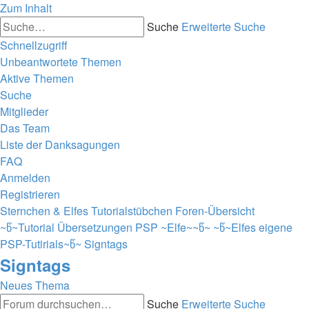
Zum Inhalt
Suche
Erweiterte Suche
Schnellzugriff
Unbeantwortete Themen
Aktive Themen
Suche
Mitglieder
Das Team
Liste der Danksagungen
FAQ
Anmelden
Registrieren
Sternchen & Elfes Tutorialstübchen
Foren-Übersicht
~წ~Tutorial Übersetzungen PSP ~Elfe~~წ~
~წ~Elfes eigene
PSP-Tutirials~წ~
Signtags
Signtags
Neues Thema
Suche
Erweiterte Suche