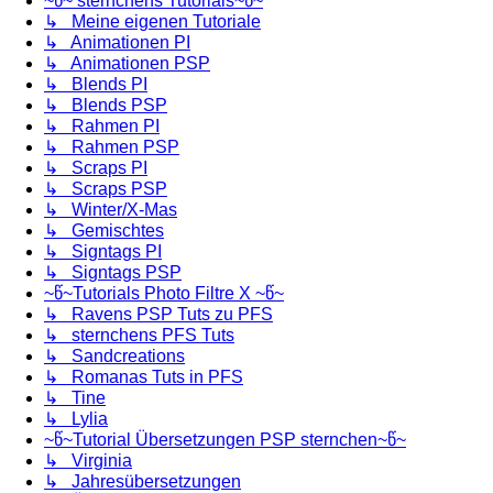
~წ~ sternchens Tutorials~წ~
↳ Meine eigenen Tutoriale
↳ Animationen PI
↳ Animationen PSP
↳ Blends PI
↳ Blends PSP
↳ Rahmen PI
↳ Rahmen PSP
↳ Scraps PI
↳ Scraps PSP
↳ Winter/X-Mas
↳ Gemischtes
↳ Signtags PI
↳ Signtags PSP
~წ~Tutorials Photo Filtre X ~წ~
↳ Ravens PSP Tuts zu PFS
↳ sternchens PFS Tuts
↳ Sandcreations
↳ Romanas Tuts in PFS
↳ Tine
↳ Lylia
~წ~Tutorial Übersetzungen PSP sternchen~წ~
↳ Virginia
↳ Jahresübersetzungen