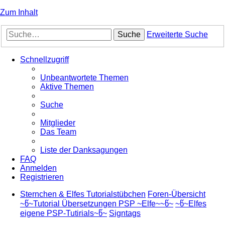
Zum Inhalt
Suche
Erweiterte Suche
Schnellzugriff
Unbeantwortete Themen
Aktive Themen
Suche
Mitglieder
Das Team
Liste der Danksagungen
FAQ
Anmelden
Registrieren
Sternchen & Elfes Tutorialstübchen
Foren-Übersicht
~წ~Tutorial Übersetzungen PSP ~Elfe~~წ~
~წ~Elfes
eigene PSP-Tutirials~წ~
Signtags