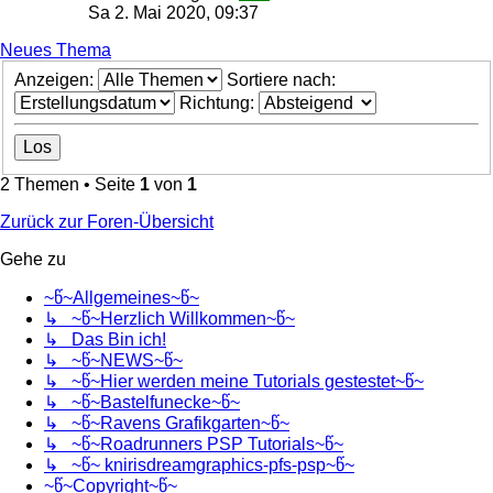
Sa 2. Mai 2020, 09:37
Neues Thema
Anzeigen:
Sortiere nach:
Richtung:
2 Themen • Seite
1
von
1
Zurück zur Foren-Übersicht
Gehe zu
~წ~Allgemeines~წ~
↳ ~წ~Herzlich Willkommen~წ~
↳ Das Bin ich!
↳ ~წ~NEWS~წ~
↳ ~წ~Hier werden meine Tutorials gestestet~წ~
↳ ~წ~Bastelfunecke~წ~
↳ ~წ~Ravens Grafikgarten~წ~
↳ ~წ~Roadrunners PSP Tutorials~წ~
↳ ~წ~ knirisdreamgraphics-pfs-psp~წ~
~წ~Copyright~წ~