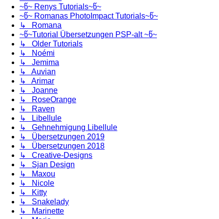
~წ~ Renys Tutorials~წ~
~წ~ Romanas PhotoImpact Tutorials~წ~
↳ Romana
~წ~Tutorial Übersetzungen PSP-alt ~წ~
↳ Older Tutorials
↳ Noémi
↳ Jemima
↳ Auvian
↳ Arimar
↳ Joanne
↳ RoseOrange
↳ Raven
↳ Libellule
↳ Gehnehmigung Libellule
↳ Übersetzungen 2019
↳ Übersetzungen 2018
↳ Creative-Designs
↳ Sjan Design
↳ Maxou
↳ Nicole
↳ Kitty
↳ Snakelady
↳ Marinette