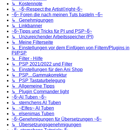
↳ Kostennote
↳ ~წ~Respect the Artist©right~წ~
~წ~ Foren die nach meinen Tuts basteln ~წ~
↳ Genehmigungen
↳ Linkbanner
~წ~Tipps und Tricks für PI und PSP~წ~
↳ Unzureichender Arbeitsspeicher (PI)
↳ Meine Filterseite
↳ Einstellungen vor dem Einfügen von Filtern/Plugins in
PI/PSP
↳ Filter - Hilfe
↳ PSP 2021/2022 und Filter
↳ Einstellungen für den Ani Shop
↳ PSP....Gammakorrektur
↳ PSP Tastaturbelegung
↳ Allgemeine Tipps
↳ Plugin Commander light
~წ~AI Tuben ~წ~
↳ sternchens AI Tuben
↳ ~Elfes~ AI Tuben
↳ elsenimas Tuben
~წ~Genehmigungen für Übersetzungen ~წ~
↳ Übersetzungsgenehmigungen