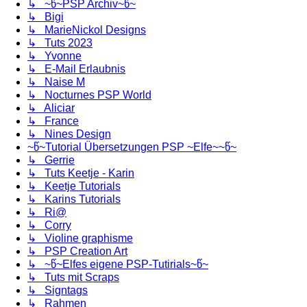
↳ ~წ~PSP Archiv~წ~
↳ Bigi
↳ MarieNickol Designs
↳ Tuts 2023
↳ Yvonne
↳ E-Mail Erlaubnis
↳ Naise M
↳ Nocturnes PSP World
↳ Aliciar
↳ France
↳ Nines Design
~წ~Tutorial Übersetzungen PSP ~Elfe~~წ~
↳ Gerrie
↳ Tuts Keetje - Karin
↳ Keetje Tutorials
↳ Karins Tutorials
↳ Ri@
↳ Corry
↳ Violine graphisme
↳ PSP Creation Art
↳ ~წ~Elfes eigene PSP-Tutirials~წ~
↳ Tuts mit Scraps
↳ Signtags
↳ Rahmen