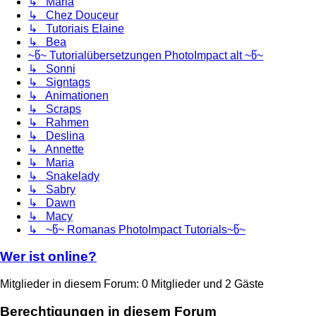
↳ Maria
↳ Chez Douceur
↳ Tutoriais Elaine
↳ Bea
~წ~ Tutorialübersetzungen PhotoImpact alt ~წ~
↳ Sonni
↳ Signtags
↳ Animationen
↳ Scraps
↳ Rahmen
↳ Deslina
↳ Annette
↳ Maria
↳ Snakelady
↳ Sabry
↳ Dawn
↳ Macy
↳ ~წ~ Romanas PhotoImpact Tutorials~წ~
Wer ist online?
Mitglieder in diesem Forum: 0 Mitglieder und 2 Gäste
Berechtigungen in diesem Forum