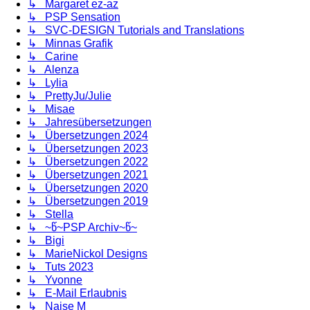
↳ Margaret ez-az
↳ PSP Sensation
↳ SVC-DESIGN Tutorials and Translations
↳ Minnas Grafik
↳ Carine
↳ Alenza
↳ Lylia
↳ PrettyJu/Julie
↳ Misae
↳ Jahresübersetzungen
↳ Übersetzungen 2024
↳ Übersetzungen 2023
↳ Übersetzungen 2022
↳ Übersetzungen 2021
↳ Übersetzungen 2020
↳ Übersetzungen 2019
↳ Stella
↳ ~წ~PSP Archiv~წ~
↳ Bigi
↳ MarieNickol Designs
↳ Tuts 2023
↳ Yvonne
↳ E-Mail Erlaubnis
↳ Naise M