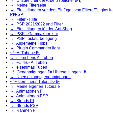
↳ Unzureichender Arbeitsspeicher (PI)
↳ Meine Filterseite
↳ Einstellungen vor dem Einfügen von Filtern/Plugins in
PI/PSP
↳ Filter - Hilfe
↳ PSP 2021/2022 und Filter
↳ Einstellungen für den Ani Shop
↳ PSP....Gammakorrektur
↳ PSP Tastaturbelegung
↳ Allgemeine Tipps
↳ Plugin Commander light
~წ~AI Tuben ~წ~
↳ sternchens AI Tuben
↳ ~Elfes~ AI Tuben
↳ elsenimas Tuben
~წ~Genehmigungen für Übersetzungen ~წ~
↳ Übersetzungsgenehmigungen
~წ~ sternchens Tutorials~წ~
↳ Meine eigenen Tutoriale
↳ Animationen PI
↳ Animationen PSP
↳ Blends PI
↳ Blends PSP
↳ Rahmen PI