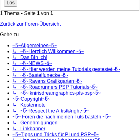
1 Thema • Seite
1
von
1
Zurück zur Foren-Übersicht
Gehe zu
~წ~Allgemeines~წ~
↳ ~წ~Herzlich Willkommen~წ~
↳ Das Bin ich!
↳ ~წ~NEWS~წ~
↳ ~წ~Hier werden meine Tutorials gestestet~წ~
↳ ~წ~Bastelfunecke~წ~
↳ ~წ~Ravens Grafikgarten~წ~
↳ ~წ~Roadrunners PSP Tutorials~წ~
↳ ~წ~ knirisdreamgraphics-pfs-psp~წ~
~წ~Copyright~წ~
↳ Kostennote
↳ ~წ~Respect the Artist©right~წ~
~წ~ Foren die nach meinen Tuts basteln ~წ~
↳ Genehmigungen
↳ Linkbanner
~წ~Tipps und Tricks für PI und PSP~წ~