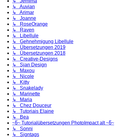
↳ Jemima
↳ Auvian
↳ Arimar
↳ Joanne
↳ RoseOrange
↳ Raven
↳ Libellule
↳ Gehnehmigung Libellule
↳ Übersetzungen 2019
↳ Übersetzungen 2018
↳ Creative-Designs
↳ Sjan Design
↳ Maxou
↳ Nicole
↳ Kitty
↳ Snakelady
↳ Marinette
↳ Maria
↳ Chez Douceur
↳ Tutoriais Elaine
↳ Bea
~წ~ Tutorialübersetzungen PhotoImpact alt ~წ~
↳ Sonni
↳ Signtags