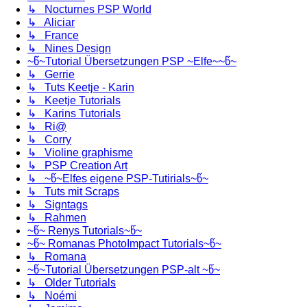
↳ Nocturnes PSP World
↳ Aliciar
↳ France
↳ Nines Design
~წ~Tutorial Übersetzungen PSP ~Elfe~~წ~
↳ Gerrie
↳ Tuts Keetje - Karin
↳ Keetje Tutorials
↳ Karins Tutorials
↳ Ri@
↳ Corry
↳ Violine graphisme
↳ PSP Creation Art
↳ ~წ~Elfes eigene PSP-Tutirials~წ~
↳ Tuts mit Scraps
↳ Signtags
↳ Rahmen
~წ~ Renys Tutorials~წ~
~წ~ Romanas PhotoImpact Tutorials~წ~
↳ Romana
~წ~Tutorial Übersetzungen PSP-alt ~წ~
↳ Older Tutorials
↳ Noémi