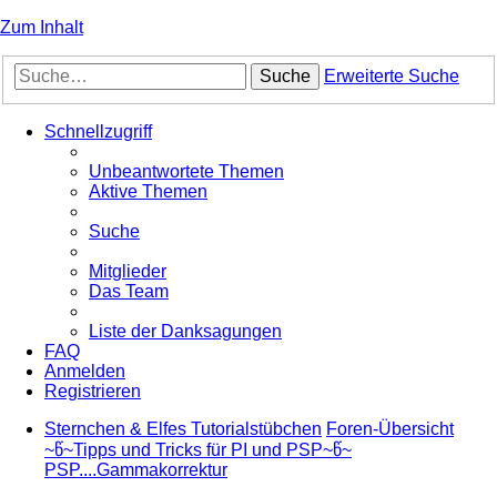
Zum Inhalt
Suche
Erweiterte Suche
Schnellzugriff
Unbeantwortete Themen
Aktive Themen
Suche
Mitglieder
Das Team
Liste der Danksagungen
FAQ
Anmelden
Registrieren
Sternchen & Elfes Tutorialstübchen
Foren-Übersicht
~წ~Tipps und Tricks für PI und PSP~წ~
PSP....Gammakorrektur