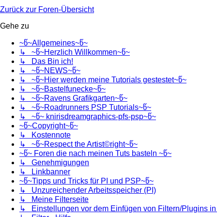
Zurück zur Foren-Übersicht
Gehe zu
~წ~Allgemeines~წ~
↳ ~წ~Herzlich Willkommen~წ~
↳ Das Bin ich!
↳ ~წ~NEWS~წ~
↳ ~წ~Hier werden meine Tutorials gestestet~წ~
↳ ~წ~Bastelfunecke~წ~
↳ ~წ~Ravens Grafikgarten~წ~
↳ ~წ~Roadrunners PSP Tutorials~წ~
↳ ~წ~ knirisdreamgraphics-pfs-psp~წ~
~წ~Copyright~წ~
↳ Kostennote
↳ ~წ~Respect the Artist©right~წ~
~წ~ Foren die nach meinen Tuts basteln ~წ~
↳ Genehmigungen
↳ Linkbanner
~წ~Tipps und Tricks für PI und PSP~წ~
↳ Unzureichender Arbeitsspeicher (PI)
↳ Meine Filterseite
↳ Einstellungen vor dem Einfügen von Filtern/Plugins i