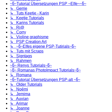
~წ~Tutorial Übersetzungen PSP ~Elfe~~წ~
↳ Gerrie
↳ Tuts Keetje - Karin
↳ Keetje Tutorials
↳ Karins Tutorials
↳ Ri@
↳ Corry
↳ Violine graphisme
↳ PSP Creation Art
↳ ~წ~Elfes eigene PSP-Tutirials~წ~
↳ Tuts mit Scraps
↳ Signtags
↳ Rahmen
~წ~ Renys Tutorials~წ~
~წ~ Romanas PhotoImpact Tutorials~წ~
↳ Romana
~წ~Tutorial Übersetzungen PSP-alt ~წ~
↳ Older Tutorials
↳ Noémi
↳ Jemima
↳ Auvian
↳ Arimar
↳ Joanne