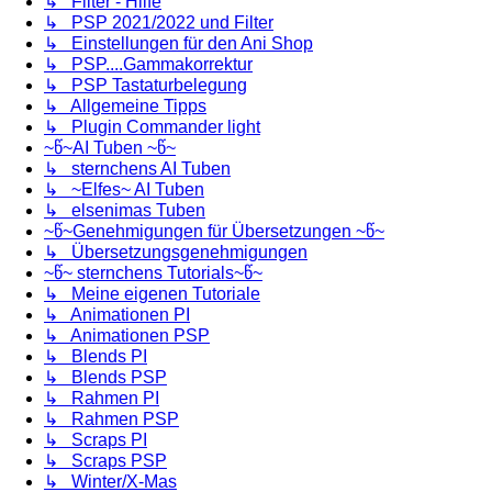
↳ Filter - Hilfe
↳ PSP 2021/2022 und Filter
↳ Einstellungen für den Ani Shop
↳ PSP....Gammakorrektur
↳ PSP Tastaturbelegung
↳ Allgemeine Tipps
↳ Plugin Commander light
~წ~AI Tuben ~წ~
↳ sternchens AI Tuben
↳ ~Elfes~ AI Tuben
↳ elsenimas Tuben
~წ~Genehmigungen für Übersetzungen ~წ~
↳ Übersetzungsgenehmigungen
~წ~ sternchens Tutorials~წ~
↳ Meine eigenen Tutoriale
↳ Animationen PI
↳ Animationen PSP
↳ Blends PI
↳ Blends PSP
↳ Rahmen PI
↳ Rahmen PSP
↳ Scraps PI
↳ Scraps PSP
↳ Winter/X-Mas