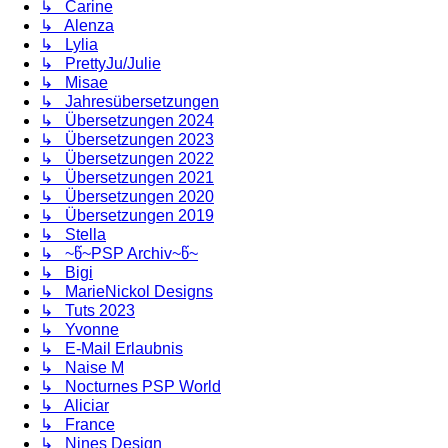
↳ Carine
↳ Alenza
↳ Lylia
↳ PrettyJu/Julie
↳ Misae
↳ Jahresübersetzungen
↳ Übersetzungen 2024
↳ Übersetzungen 2023
↳ Übersetzungen 2022
↳ Übersetzungen 2021
↳ Übersetzungen 2020
↳ Übersetzungen 2019
↳ Stella
↳ ~წ~PSP Archiv~წ~
↳ Bigi
↳ MarieNickol Designs
↳ Tuts 2023
↳ Yvonne
↳ E-Mail Erlaubnis
↳ Naise M
↳ Nocturnes PSP World
↳ Aliciar
↳ France
↳ Nines Design