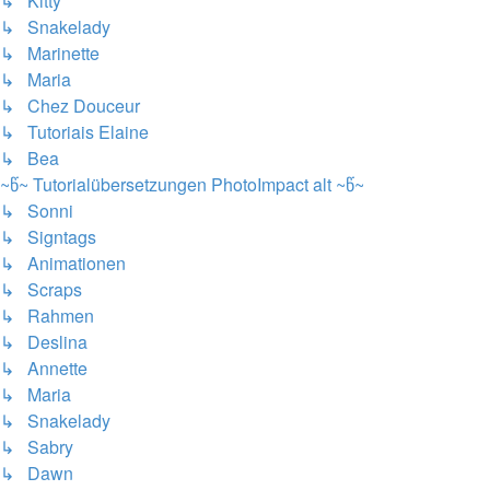
↳ Kitty
↳ Snakelady
↳ Marinette
↳ Maria
↳ Chez Douceur
↳ Tutoriais Elaine
↳ Bea
~წ~ Tutorialübersetzungen PhotoImpact alt ~წ~
↳ Sonni
↳ Signtags
↳ Animationen
↳ Scraps
↳ Rahmen
↳ Deslina
↳ Annette
↳ Maria
↳ Snakelady
↳ Sabry
↳ Dawn