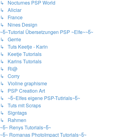
↳ Nocturnes PSP World
↳ Aliciar
↳ France
↳ Nines Design
~წ~Tutorial Übersetzungen PSP ~Elfe~~წ~
↳ Gerrie
↳ Tuts Keetje - Karin
↳ Keetje Tutorials
↳ Karins Tutorials
↳ Ri@
↳ Corry
↳ Violine graphisme
↳ PSP Creation Art
↳ ~წ~Elfes eigene PSP-Tutirials~წ~
↳ Tuts mit Scraps
↳ Signtags
↳ Rahmen
~წ~ Renys Tutorials~წ~
~წ~ Romanas PhotoImpact Tutorials~წ~