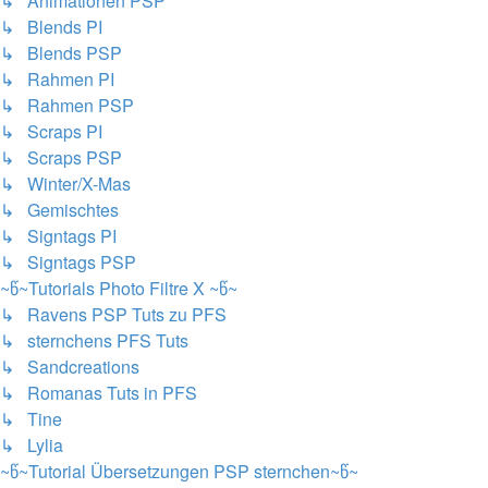
↳ Animationen PSP
↳ Blends PI
↳ Blends PSP
↳ Rahmen PI
↳ Rahmen PSP
↳ Scraps PI
↳ Scraps PSP
↳ Winter/X-Mas
↳ Gemischtes
↳ Signtags PI
↳ Signtags PSP
~წ~Tutorials Photo Filtre X ~წ~
↳ Ravens PSP Tuts zu PFS
↳ sternchens PFS Tuts
↳ Sandcreations
↳ Romanas Tuts in PFS
↳ Tine
↳ Lylia
~წ~Tutorial Übersetzungen PSP sternchen~წ~