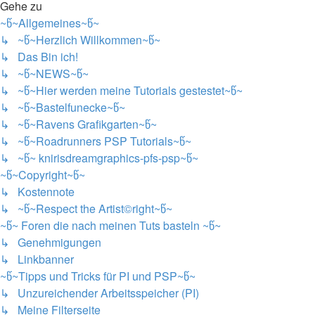
Gehe zu
~წ~Allgemeines~წ~
↳ ~წ~Herzlich Willkommen~წ~
↳ Das Bin ich!
↳ ~წ~NEWS~წ~
↳ ~წ~Hier werden meine Tutorials gestestet~წ~
↳ ~წ~Bastelfunecke~წ~
↳ ~წ~Ravens Grafikgarten~წ~
↳ ~წ~Roadrunners PSP Tutorials~წ~
↳ ~წ~ knirisdreamgraphics-pfs-psp~წ~
~წ~Copyright~წ~
↳ Kostennote
↳ ~წ~Respect the Artist©right~წ~
~წ~ Foren die nach meinen Tuts basteln ~წ~
↳ Genehmigungen
↳ Linkbanner
~წ~Tipps und Tricks für PI und PSP~წ~
↳ Unzureichender Arbeitsspeicher (PI)
↳ Meine Filterseite