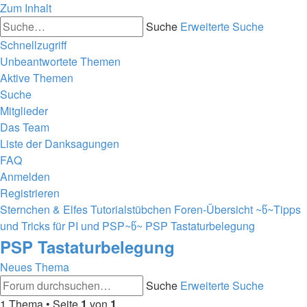
Zum Inhalt
Suche
Erweiterte Suche
Schnellzugriff
Unbeantwortete Themen
Aktive Themen
Suche
Mitglieder
Das Team
Liste der Danksagungen
FAQ
Anmelden
Registrieren
Sternchen & Elfes Tutorialstübchen
Foren-Übersicht
~წ~Tipps
und Tricks für PI und PSP~წ~
PSP Tastaturbelegung
PSP Tastaturbelegung
Neues Thema
Suche
Erweiterte Suche
1 Thema • Seite
1
von
1