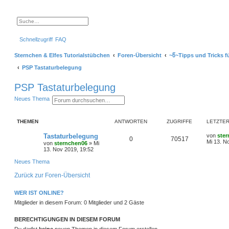
S
E
u
r
c
w
Schnellzugriff
FAQ
h
e
e
i
t
Sternchen & Elfes Tutorialstübchen
Foren-Übersicht
~წ~Tipps und Tricks f
e
r
PSP Tastaturbelegung
t
e
S
PSP Tastaturbelegung
u
c
S
E
Neues Thema
h
u
r
e
c
w
h
e
THEMEN
ANTWORTEN
ZUGRIFFE
LETZTER
e
i
t
e
L
Tastaturbelegung
von
ste
A
Z
0
70517
r
e
Mi 13. N
von
sternchen06
»
Mi
t
t
13. Nov 2019, 19:52
n
u
e
z
S
t
Neues Thema
t
g
u
e
c
r
Zurück zur Foren-Übersicht
h
w
r
B
e
e
i
o
i
WER IST ONLINE?
t
Mitglieder in diesem Forum: 0 Mitglieder und 2 Gäste
r
r
f
a
g
t
f
BERECHTIGUNGEN IN DIESEM FORUM