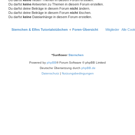
Du darfst
keine
neuen Themen in diesem Forum erstellen.
e
e
Du darfst
keine
Antworten zu Themen in diesem Forum erstellen.
Du darfst deine Beiträge in diesem Forum
nicht
ändern.
n
Du darfst deine Beiträge in diesem Forum
nicht
löschen.
Du darfst
keine
Dateianhänge in diesem Forum erstellen.
Sternchen & Elfes Tutorialstübchen
Foren-Übersicht
Mitglieder
Alle Coo
*
Sunflower
Sternchen
Powered by
phpBB
® Forum Software © phpBB Limited
Deutsche Übersetzung durch
phpBB.de
Datenschutz
|
Nutzungsbedingungen