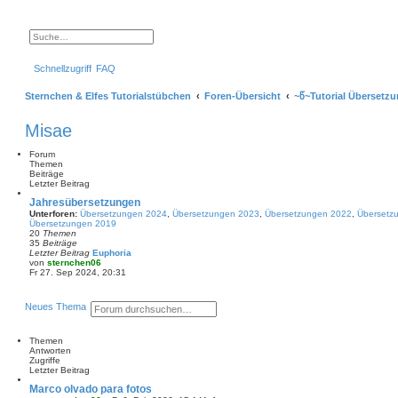
S
E
u
r
c
w
Schnellzugriff
FAQ
h
e
e
i
t
Sternchen & Elfes Tutorialstübchen
Foren-Übersicht
~წ~Tutorial Übersetz
e
r
t
Misae
e
S
u
Forum
c
Themen
h
Beiträge
e
Letzter Beitrag
Jahresübersetzungen
Unterforen:
Übersetzungen 2024
,
Übersetzungen 2023
,
Übersetzungen 2022
,
Übersetz
Übersetzungen 2019
20
Themen
35
Beiträge
Letzter Beitrag
Euphoria
von
sternchen06
N
Fr 27. Sep 2024, 20:31
e
u
e
S
E
Neues Thema
s
u
r
t
c
w
e
h
e
r
Themen
e
i
B
Antworten
e
t
Zugriffe
i
e
Letzter Beitrag
t
r
r
Marco olvado para fotos
t
a