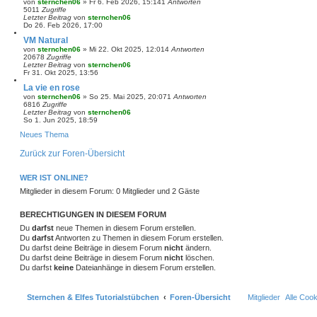
von
sternchen06
»
Fr 6. Feb 2026, 15:14
1
Antworten
e
g
5011
Zugriffe
S
Letzter Beitrag
von
sternchen06
u
Do 26. Feb 2026, 17:00
c
h
VM Natural
e
von
sternchen06
»
Mi 22. Okt 2025, 12:01
4
Antworten
20678
Zugriffe
Letzter Beitrag
von
sternchen06
Fr 31. Okt 2025, 13:56
La vie en rose
von
sternchen06
»
So 25. Mai 2025, 20:07
1
Antworten
6816
Zugriffe
Letzter Beitrag
von
sternchen06
So 1. Jun 2025, 18:59
Neues Thema
Zurück zur Foren-Übersicht
WER IST ONLINE?
Mitglieder in diesem Forum: 0 Mitglieder und 2 Gäste
BERECHTIGUNGEN IN DIESEM FORUM
Du
darfst
neue Themen in diesem Forum erstellen.
Du
darfst
Antworten zu Themen in diesem Forum erstellen.
Du darfst deine Beiträge in diesem Forum
nicht
ändern.
Du darfst deine Beiträge in diesem Forum
nicht
löschen.
Du darfst
keine
Dateianhänge in diesem Forum erstellen.
Sternchen & Elfes Tutorialstübchen
Foren-Übersicht
Mitglieder
Alle Coo