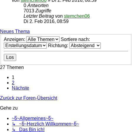
von
sternchen06
»
Di 2. Feb 2016, 08:59
0
Antworten
7013
Zugriffe
Letzter Beitrag
von
sternchen06
Di 2. Feb 2016, 08:59
Neues Thema
Anzeigen:
Sortiere nach:
Richtung:
27 Themen
1
2
Nächste
Zurück zur Foren-Übersicht
Gehe zu
~წ~Allgemeines~წ~
↳ ~წ~Herzlich Willkommen~წ~
↳ Das Bin ich!