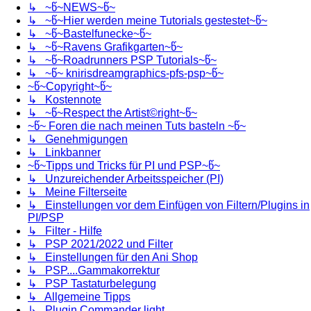
↳ ~წ~NEWS~წ~
↳ ~წ~Hier werden meine Tutorials gestestet~წ~
↳ ~წ~Bastelfunecke~წ~
↳ ~წ~Ravens Grafikgarten~წ~
↳ ~წ~Roadrunners PSP Tutorials~წ~
↳ ~წ~ knirisdreamgraphics-pfs-psp~წ~
~წ~Copyright~წ~
↳ Kostennote
↳ ~წ~Respect the Artist©right~წ~
~წ~ Foren die nach meinen Tuts basteln ~წ~
↳ Genehmigungen
↳ Linkbanner
~წ~Tipps und Tricks für PI und PSP~წ~
↳ Unzureichender Arbeitsspeicher (PI)
↳ Meine Filterseite
↳ Einstellungen vor dem Einfügen von Filtern/Plugins in
PI/PSP
↳ Filter - Hilfe
↳ PSP 2021/2022 und Filter
↳ Einstellungen für den Ani Shop
↳ PSP....Gammakorrektur
↳ PSP Tastaturbelegung
↳ Allgemeine Tipps
↳ Plugin Commander light