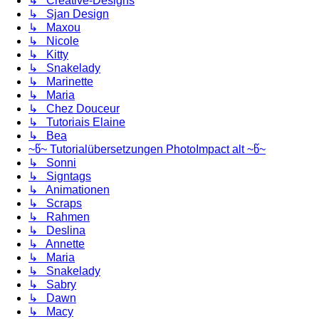
↳ Creative-Designs
↳ Sjan Design
↳ Maxou
↳ Nicole
↳ Kitty
↳ Snakelady
↳ Marinette
↳ Maria
↳ Chez Douceur
↳ Tutoriais Elaine
↳ Bea
~წ~ Tutorialübersetzungen PhotoImpact alt ~წ~
↳ Sonni
↳ Signtags
↳ Animationen
↳ Scraps
↳ Rahmen
↳ Deslina
↳ Annette
↳ Maria
↳ Snakelady
↳ Sabry
↳ Dawn
↳ Macy