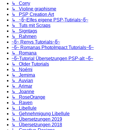
↳ Corry
↳ Violine graphisme
↳ PSP Creation Art
↳ ~წ~Elfes eigene PSP-Tutirials~წ~
↳ Tuts mit Scraps
↳ Signtags
↳ Rahmen
~წ~ Renys Tutorials~წ~
~წ~ Romanas PhotoImpact Tutorials~წ~
↳ Romana
~წ~Tutorial Übersetzungen PSP-alt ~წ~
↳ Older Tutorials
↳ Noémi
↳ Jemima
↳ Auvian
↳ Arimar
↳ Joanne
↳ RoseOrange
↳ Raven
↳ Libellule
↳ Gehnehmigung Libellule
↳ Übersetzungen 2019
↳ Übersetzungen 2018