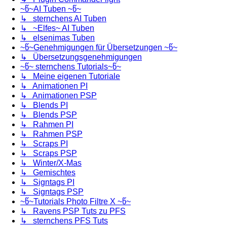
~წ~AI Tuben ~წ~
↳ sternchens AI Tuben
↳ ~Elfes~ AI Tuben
↳ elsenimas Tuben
~წ~Genehmigungen für Übersetzungen ~წ~
↳ Übersetzungsgenehmigungen
~წ~ sternchens Tutorials~წ~
↳ Meine eigenen Tutoriale
↳ Animationen PI
↳ Animationen PSP
↳ Blends PI
↳ Blends PSP
↳ Rahmen PI
↳ Rahmen PSP
↳ Scraps PI
↳ Scraps PSP
↳ Winter/X-Mas
↳ Gemischtes
↳ Signtags PI
↳ Signtags PSP
~წ~Tutorials Photo Filtre X ~წ~
↳ Ravens PSP Tuts zu PFS
↳ sternchens PFS Tuts