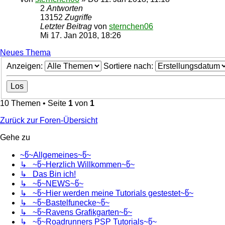
2
Antworten
13152
Zugriffe
Letzter Beitrag
von
sternchen06
Mi 17. Jan 2018, 18:26
Neues Thema
Anzeigen:
Sortiere nach:
10 Themen • Seite
1
von
1
Zurück zur Foren-Übersicht
Gehe zu
~წ~Allgemeines~წ~
↳ ~წ~Herzlich Willkommen~წ~
↳ Das Bin ich!
↳ ~წ~NEWS~წ~
↳ ~წ~Hier werden meine Tutorials gestestet~წ~
↳ ~წ~Bastelfunecke~წ~
↳ ~წ~Ravens Grafikgarten~წ~
↳ ~წ~Roadrunners PSP Tutorials~წ~