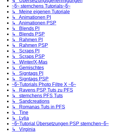
↳ Übersetzungsgenehmigungen
~წ~ sternchens Tutorials~წ~
↳ Meine eigenen Tutoriale
↳ Animationen PI
↳ Animationen PSP
↳ Blends PI
↳ Blends PSP
↳ Rahmen PI
↳ Rahmen PSP
↳ Scraps PI
↳ Scraps PSP
↳ Winter/X-Mas
↳ Gemischtes
↳ Signtags PI
↳ Signtags PSP
~წ~Tutorials Photo Filtre X ~წ~
↳ Ravens PSP Tuts zu PFS
↳ sternchens PFS Tuts
↳ Sandcreations
↳ Romanas Tuts in PFS
↳ Tine
↳ Lylia
~წ~Tutorial Übersetzungen PSP sternchen~წ~
↳ Virginia