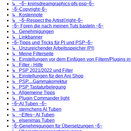
↳ ~წ~ knirisdreamgraphics-pfs-psp~წ~
~წ~Copyright~წ~
↳ Kostennote
↳ ~წ~Respect the Artist©right~წ~
~წ~ Foren die nach meinen Tuts basteln ~წ~
↳ Genehmigungen
↳ Linkbanner
~წ~Tipps und Tricks für PI und PSP~წ~
↳ Unzureichender Arbeitsspeicher (PI)
↳ Meine Filterseite
↳ Einstellungen vor dem Einfügen von Filtern/Plugins i
↳ Filter - Hilfe
↳ PSP 2021/2022 und Filter
↳ Einstellungen für den Ani Shop
↳ PSP....Gammakorrektur
↳ PSP Tastaturbelegung
↳ Allgemeine Tipps
↳ Plugin Commander light
~წ~AI Tuben ~წ~
↳ sternchens AI Tuben
↳ ~Elfes~ AI Tuben
↳ elsenimas Tuben
~წ~Genehmigungen für Übersetzungen ~წ~