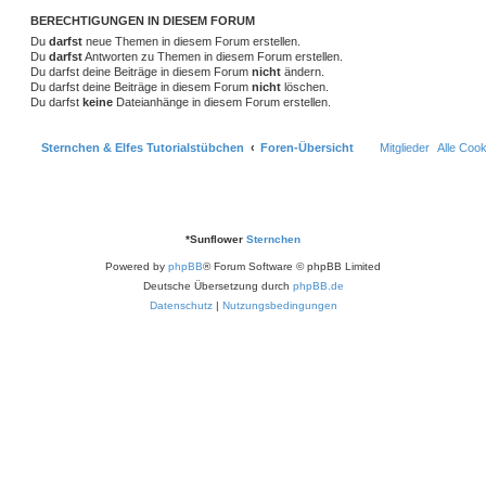
g
t
f
BERECHTIGUNGEN IN DIESEM FORUM
n
Du
darfst
neue Themen in diesem Forum erstellen.
e
e
Du
darfst
Antworten zu Themen in diesem Forum erstellen.
Du darfst deine Beiträge in diesem Forum
nicht
ändern.
n
Du darfst deine Beiträge in diesem Forum
nicht
löschen.
Du darfst
keine
Dateianhänge in diesem Forum erstellen.
Sternchen & Elfes Tutorialstübchen
Foren-Übersicht
Mitglieder
Alle Coo
*
Sunflower
Sternchen
Powered by
phpBB
® Forum Software © phpBB Limited
Deutsche Übersetzung durch
phpBB.de
Datenschutz
|
Nutzungsbedingungen