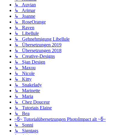
↳ Auvian
↳ Arimar
↳ Joanne
↳ RoseOrange
↳ Raven
↳ Libellule
↳ Gehnehmigung Libellule
↳ Übersetzungen 2019
↳ Übersetzungen 2018
↳ Creative-Designs
↳ Sjan Design
↳ Maxou
↳ Nicole
↳ Kitty
↳ Snakelady
↳ Marinette
↳ Maria
↳ Chez Douceur
↳ Tutoriais Elaine
↳ Bea
~წ~ Tutorialübersetzungen PhotoImpact alt ~წ~
↳ Sonni
↳ Signtags