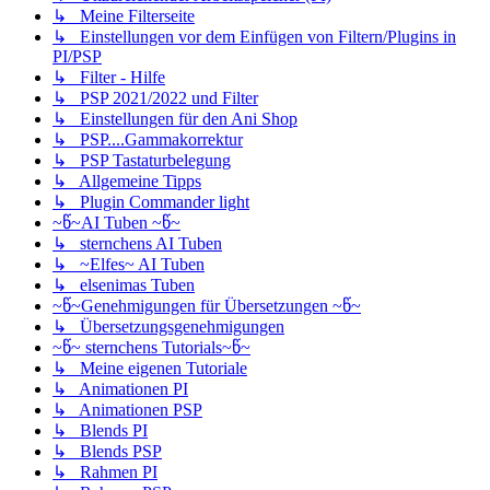
↳ Meine Filterseite
↳ Einstellungen vor dem Einfügen von Filtern/Plugins in
PI/PSP
↳ Filter - Hilfe
↳ PSP 2021/2022 und Filter
↳ Einstellungen für den Ani Shop
↳ PSP....Gammakorrektur
↳ PSP Tastaturbelegung
↳ Allgemeine Tipps
↳ Plugin Commander light
~წ~AI Tuben ~წ~
↳ sternchens AI Tuben
↳ ~Elfes~ AI Tuben
↳ elsenimas Tuben
~წ~Genehmigungen für Übersetzungen ~წ~
↳ Übersetzungsgenehmigungen
~წ~ sternchens Tutorials~წ~
↳ Meine eigenen Tutoriale
↳ Animationen PI
↳ Animationen PSP
↳ Blends PI
↳ Blends PSP
↳ Rahmen PI