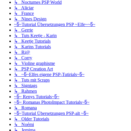
↳ Nocturnes PSP World
↳ Aliciar
↳ France
↳ Nines Design
~წ~Tutorial Übersetzungen PSP ~Elfe~~წ~
↳ Gerrie
↳ Tuts Keetje - Karin
↳ Keetje Tutorials
↳ Karins Tutorials
↳ Ri@
↳ Corry
↳ Violine graphisme
↳ PSP Creation Art
↳ ~წ~Elfes eigene PSP-Tutirials~წ~
↳ Tuts mit Scraps
↳ Signtags
↳ Rahmen
~წ~ Renys Tutorials~წ~
~წ~ Romanas PhotoImpact Tutorials~წ~
↳ Romana
~წ~Tutorial Übersetzungen PSP-alt ~წ~
↳ Older Tutorials
↳ Noémi
↳ Jemima