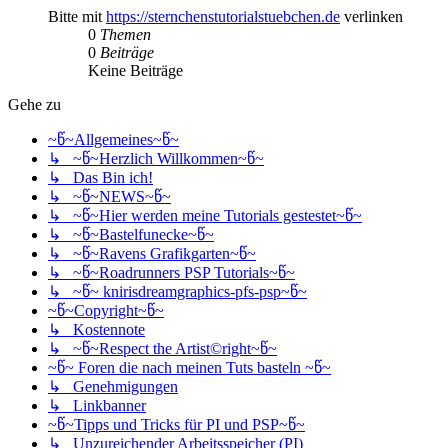
Bitte mit
https://sternchenstutorialstuebchen.de
verlinken
0
Themen
0
Beiträge
Keine Beiträge
Gehe zu
~წ~Allgemeines~წ~
↳ ~წ~Herzlich Willkommen~წ~
↳ Das Bin ich!
↳ ~წ~NEWS~წ~
↳ ~წ~Hier werden meine Tutorials gestestet~წ~
↳ ~წ~Bastelfunecke~წ~
↳ ~წ~Ravens Grafikgarten~წ~
↳ ~წ~Roadrunners PSP Tutorials~წ~
↳ ~წ~ knirisdreamgraphics-pfs-psp~წ~
~წ~Copyright~წ~
↳ Kostennote
↳ ~წ~Respect the Artist©right~წ~
~წ~ Foren die nach meinen Tuts basteln ~წ~
↳ Genehmigungen
↳ Linkbanner
~წ~Tipps und Tricks für PI und PSP~წ~
↳ Unzureichender Arbeitsspeicher (PI)