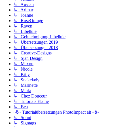
↳ Auvian
↳ Arimar
↳ Joanne
↳ RoseOrange
↳ Raven
↳ Libellule
↳ Gehnehmigung Libellule
↳ Übersetzungen 2019
↳ Übersetzungen 2018
↳ Creative-Designs
↳ Sjan Design
↳ Maxou
↳ Nicole
↳ Kitty
↳ Snakelady
↳ Marinette
↳ Maria
↳ Chez Douceur
↳ Tutoriais Elaine
↳ Bea
~წ~ Tutorialübersetzungen PhotoImpact alt ~წ~
↳ Sonni
↳ Signtags