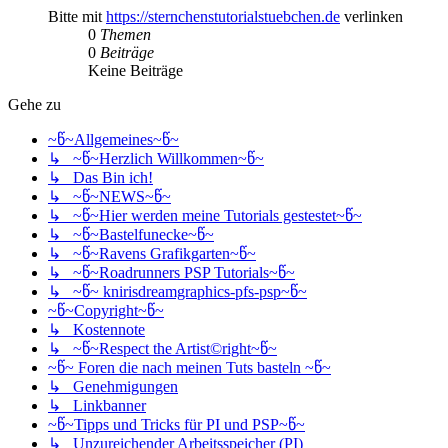
Bitte mit
https://sternchenstutorialstuebchen.de
verlinken
0
Themen
0
Beiträge
Keine Beiträge
Gehe zu
~წ~Allgemeines~წ~
↳ ~წ~Herzlich Willkommen~წ~
↳ Das Bin ich!
↳ ~წ~NEWS~წ~
↳ ~წ~Hier werden meine Tutorials gestestet~წ~
↳ ~წ~Bastelfunecke~წ~
↳ ~წ~Ravens Grafikgarten~წ~
↳ ~წ~Roadrunners PSP Tutorials~წ~
↳ ~წ~ knirisdreamgraphics-pfs-psp~წ~
~წ~Copyright~წ~
↳ Kostennote
↳ ~წ~Respect the Artist©right~წ~
~წ~ Foren die nach meinen Tuts basteln ~წ~
↳ Genehmigungen
↳ Linkbanner
~წ~Tipps und Tricks für PI und PSP~წ~
↳ Unzureichender Arbeitsspeicher (PI)