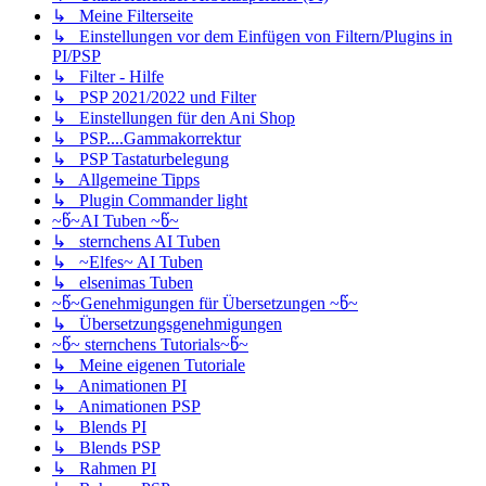
↳ Meine Filterseite
↳ Einstellungen vor dem Einfügen von Filtern/Plugins in
PI/PSP
↳ Filter - Hilfe
↳ PSP 2021/2022 und Filter
↳ Einstellungen für den Ani Shop
↳ PSP....Gammakorrektur
↳ PSP Tastaturbelegung
↳ Allgemeine Tipps
↳ Plugin Commander light
~წ~AI Tuben ~წ~
↳ sternchens AI Tuben
↳ ~Elfes~ AI Tuben
↳ elsenimas Tuben
~წ~Genehmigungen für Übersetzungen ~წ~
↳ Übersetzungsgenehmigungen
~წ~ sternchens Tutorials~წ~
↳ Meine eigenen Tutoriale
↳ Animationen PI
↳ Animationen PSP
↳ Blends PI
↳ Blends PSP
↳ Rahmen PI