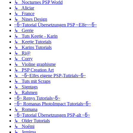
↳ Nocturnes PSP World
↳ Aliciar
↳ France
↳ Nines Design
~წ~Tutorial Übersetzungen PSP ~Elfe~~წ~
↳ Gerrie
↳ Tuts Keetje - Karin
↳ Keetje Tutorials
↳ Karins Tutorials
↳ Ri@
↳ Corry
↳ Violine graphisme
↳ PSP Creation Art
↳ ~წ~Elfes eigene PSP-Tutirials~წ~
↳ Tuts mit Scraps
↳ Signtags
↳ Rahmen
~წ~ Renys Tutorials~წ~
~წ~ Romanas PhotoImpact Tutorials~წ~
↳ Romana
~წ~Tutorial Übersetzungen PSP-alt ~წ~
↳ Older Tutorials
↳ Noémi
↳ Jemima