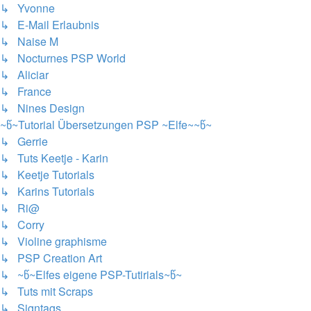
↳ Yvonne
↳ E-Mail Erlaubnis
↳ Naise M
↳ Nocturnes PSP World
↳ Aliciar
↳ France
↳ Nines Design
~წ~Tutorial Übersetzungen PSP ~Elfe~~წ~
↳ Gerrie
↳ Tuts Keetje - Karin
↳ Keetje Tutorials
↳ Karins Tutorials
↳ Ri@
↳ Corry
↳ Violine graphisme
↳ PSP Creation Art
↳ ~წ~Elfes eigene PSP-Tutirials~წ~
↳ Tuts mit Scraps
↳ Signtags