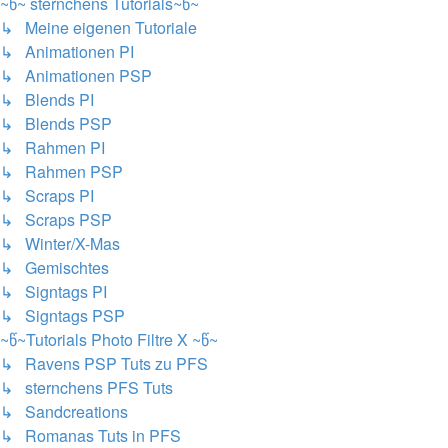
~წ~ sternchens Tutorials~წ~
↳ Meine eigenen Tutoriale
↳ Animationen PI
↳ Animationen PSP
↳ Blends PI
↳ Blends PSP
↳ Rahmen PI
↳ Rahmen PSP
↳ Scraps PI
↳ Scraps PSP
↳ Winter/X-Mas
↳ Gemischtes
↳ Signtags PI
↳ Signtags PSP
~წ~Tutorials Photo Filtre X ~წ~
↳ Ravens PSP Tuts zu PFS
↳ sternchens PFS Tuts
↳ Sandcreations
↳ Romanas Tuts in PFS