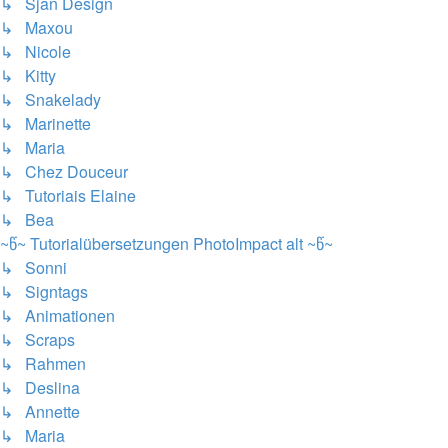
↳ Sjan Design
↳ Maxou
↳ Nicole
↳ Kitty
↳ Snakelady
↳ Marinette
↳ Maria
↳ Chez Douceur
↳ Tutoriais Elaine
↳ Bea
~წ~ Tutorialübersetzungen PhotoImpact alt ~წ~
↳ Sonni
↳ Signtags
↳ Animationen
↳ Scraps
↳ Rahmen
↳ Deslina
↳ Annette
↳ Maria