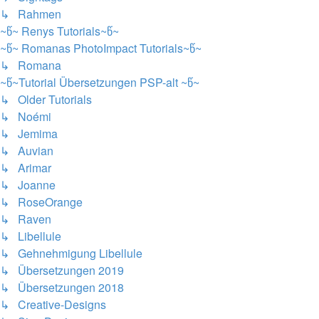
↳ Rahmen
~წ~ Renys Tutorials~წ~
~წ~ Romanas PhotoImpact Tutorials~წ~
↳ Romana
~წ~Tutorial Übersetzungen PSP-alt ~წ~
↳ Older Tutorials
↳ Noémi
↳ Jemima
↳ Auvian
↳ Arimar
↳ Joanne
↳ RoseOrange
↳ Raven
↳ Libellule
↳ Gehnehmigung Libellule
↳ Übersetzungen 2019
↳ Übersetzungen 2018
↳ Creative-Designs