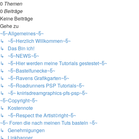
0
Themen
0
Beiträge
Keine Beiträge
Gehe zu
~წ~Allgemeines~წ~
↳ ~წ~Herzlich Willkommen~წ~
↳ Das Bin ich!
↳ ~წ~NEWS~წ~
↳ ~წ~Hier werden meine Tutorials gestestet~წ~
↳ ~წ~Bastelfunecke~წ~
↳ ~წ~Ravens Grafikgarten~წ~
↳ ~წ~Roadrunners PSP Tutorials~წ~
↳ ~წ~ knirisdreamgraphics-pfs-psp~წ~
~წ~Copyright~წ~
↳ Kostennote
↳ ~წ~Respect the Artist©right~წ~
~წ~ Foren die nach meinen Tuts basteln ~წ~
↳ Genehmigungen
↳ Linkbanner