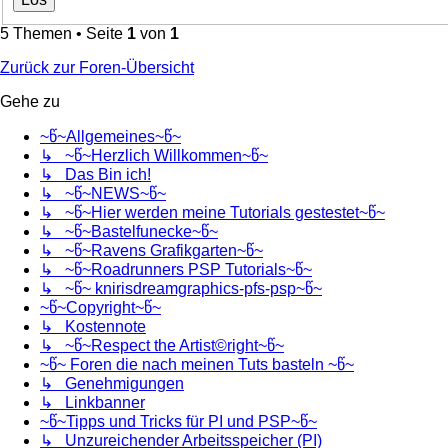
5 Themen • Seite
1
von
1
Zurück zur Foren-Übersicht
Gehe zu
~წ~Allgemeines~წ~
↳ ~წ~Herzlich Willkommen~წ~
↳ Das Bin ich!
↳ ~წ~NEWS~წ~
↳ ~წ~Hier werden meine Tutorials gestestet~წ~
↳ ~წ~Bastelfunecke~წ~
↳ ~წ~Ravens Grafikgarten~წ~
↳ ~წ~Roadrunners PSP Tutorials~წ~
↳ ~წ~ knirisdreamgraphics-pfs-psp~წ~
~წ~Copyright~წ~
↳ Kostennote
↳ ~წ~Respect the Artist©right~წ~
~წ~ Foren die nach meinen Tuts basteln ~წ~
↳ Genehmigungen
↳ Linkbanner
~წ~Tipps und Tricks für PI und PSP~წ~
↳ Unzureichender Arbeitsspeicher (PI)