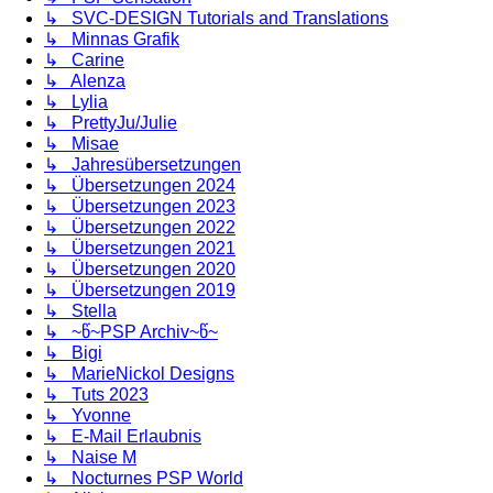
↳ SVC-DESIGN Tutorials and Translations
↳ Minnas Grafik
↳ Carine
↳ Alenza
↳ Lylia
↳ PrettyJu/Julie
↳ Misae
↳ Jahresübersetzungen
↳ Übersetzungen 2024
↳ Übersetzungen 2023
↳ Übersetzungen 2022
↳ Übersetzungen 2021
↳ Übersetzungen 2020
↳ Übersetzungen 2019
↳ Stella
↳ ~წ~PSP Archiv~წ~
↳ Bigi
↳ MarieNickol Designs
↳ Tuts 2023
↳ Yvonne
↳ E-Mail Erlaubnis
↳ Naise M
↳ Nocturnes PSP World