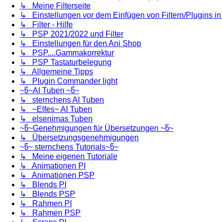
↳ Meine Filterseite
↳ Einstellungen vor dem Einfügen von Filtern/Plugins i
↳ Filter - Hilfe
↳ PSP 2021/2022 und Filter
↳ Einstellungen für den Ani Shop
↳ PSP....Gammakorrektur
↳ PSP Tastaturbelegung
↳ Allgemeine Tipps
↳ Plugin Commander light
~წ~AI Tuben ~წ~
↳ sternchens AI Tuben
↳ ~Elfes~ AI Tuben
↳ elsenimas Tuben
~წ~Genehmigungen für Übersetzungen ~წ~
↳ Übersetzungsgenehmigungen
~წ~ sternchens Tutorials~წ~
↳ Meine eigenen Tutoriale
↳ Animationen PI
↳ Animationen PSP
↳ Blends PI
↳ Blends PSP
↳ Rahmen PI
↳ Rahmen PSP