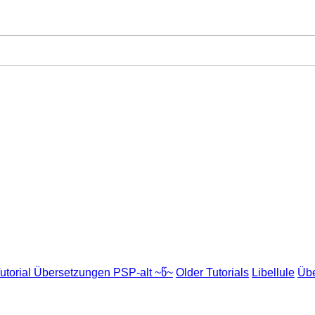
utorial Übersetzungen PSP-alt ~წ~
Older Tutorials
Libellule
Übe