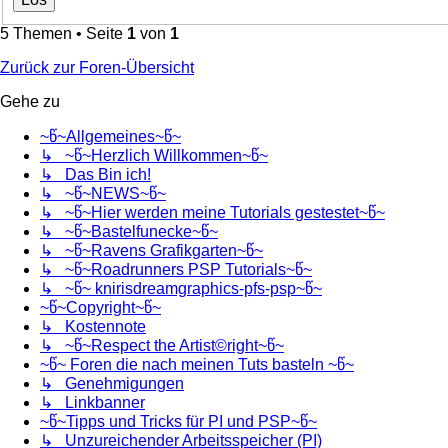
5 Themen • Seite
1
von
1
Zurück zur Foren-Übersicht
Gehe zu
~წ~Allgemeines~წ~
↳ ~წ~Herzlich Willkommen~წ~
↳ Das Bin ich!
↳ ~წ~NEWS~წ~
↳ ~წ~Hier werden meine Tutorials gestestet~წ~
↳ ~წ~Bastelfunecke~წ~
↳ ~წ~Ravens Grafikgarten~წ~
↳ ~წ~Roadrunners PSP Tutorials~წ~
↳ ~წ~ knirisdreamgraphics-pfs-psp~წ~
~წ~Copyright~წ~
↳ Kostennote
↳ ~წ~Respect the Artist©right~წ~
~წ~ Foren die nach meinen Tuts basteln ~წ~
↳ Genehmigungen
↳ Linkbanner
~წ~Tipps und Tricks für PI und PSP~წ~
↳ Unzureichender Arbeitsspeicher (PI)