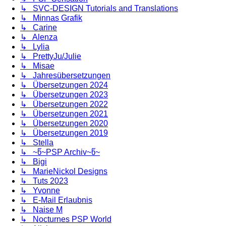
↳ SVC-DESIGN Tutorials and Translations
↳ Minnas Grafik
↳ Carine
↳ Alenza
↳ Lylia
↳ PrettyJu/Julie
↳ Misae
↳ Jahresübersetzungen
↳ Übersetzungen 2024
↳ Übersetzungen 2023
↳ Übersetzungen 2022
↳ Übersetzungen 2021
↳ Übersetzungen 2020
↳ Übersetzungen 2019
↳ Stella
↳ ~წ~PSP Archiv~წ~
↳ Bigi
↳ MarieNickol Designs
↳ Tuts 2023
↳ Yvonne
↳ E-Mail Erlaubnis
↳ Naise M
↳ Nocturnes PSP World