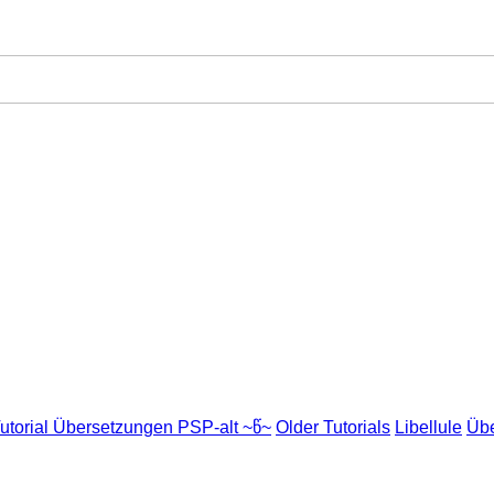
utorial Übersetzungen PSP-alt ~წ~
Older Tutorials
Libellule
Übe