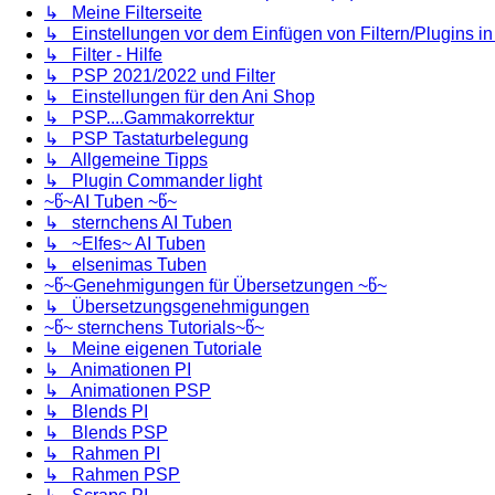
↳ Meine Filterseite
↳ Einstellungen vor dem Einfügen von Filtern/Plugins i
↳ Filter - Hilfe
↳ PSP 2021/2022 und Filter
↳ Einstellungen für den Ani Shop
↳ PSP....Gammakorrektur
↳ PSP Tastaturbelegung
↳ Allgemeine Tipps
↳ Plugin Commander light
~წ~AI Tuben ~წ~
↳ sternchens AI Tuben
↳ ~Elfes~ AI Tuben
↳ elsenimas Tuben
~წ~Genehmigungen für Übersetzungen ~წ~
↳ Übersetzungsgenehmigungen
~წ~ sternchens Tutorials~წ~
↳ Meine eigenen Tutoriale
↳ Animationen PI
↳ Animationen PSP
↳ Blends PI
↳ Blends PSP
↳ Rahmen PI
↳ Rahmen PSP