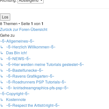
Richtung:
8 Themen • Seite
1
von
1
Zurück zur Foren-Übersicht
Gehe zu
~წ~Allgemeines~წ~
↳ ~წ~Herzlich Willkommen~წ~
↳ Das Bin ich!
↳ ~წ~NEWS~წ~
↳ ~წ~Hier werden meine Tutorials gestestet~წ~
↳ ~წ~Bastelfunecke~წ~
↳ ~წ~Ravens Grafikgarten~წ~
↳ ~წ~Roadrunners PSP Tutorials~წ~
↳ ~წ~ knirisdreamgraphics-pfs-psp~წ~
~წ~Copyright~წ~
↳ Kostennote
↳ ~წ~Respect the Artist©right~წ~