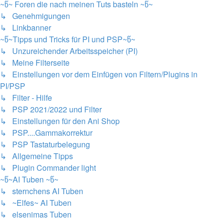
~წ~ Foren die nach meinen Tuts basteln ~წ~
↳ Genehmigungen
↳ Linkbanner
~წ~Tipps und Tricks für PI und PSP~წ~
↳ Unzureichender Arbeitsspeicher (PI)
↳ Meine Filterseite
↳ Einstellungen vor dem Einfügen von Filtern/Plugins in
PI/PSP
↳ Filter - Hilfe
↳ PSP 2021/2022 und Filter
↳ Einstellungen für den Ani Shop
↳ PSP....Gammakorrektur
↳ PSP Tastaturbelegung
↳ Allgemeine Tipps
↳ Plugin Commander light
~წ~AI Tuben ~წ~
↳ sternchens AI Tuben
↳ ~Elfes~ AI Tuben
↳ elsenimas Tuben