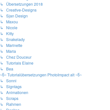
↳ Übersetzungen 2018
↳ Creative-Designs
↳ Sjan Design
↳ Maxou
↳ Nicole
↳ Kitty
↳ Snakelady
↳ Marinette
↳ Maria
↳ Chez Douceur
↳ Tutoriais Elaine
↳ Bea
~წ~ Tutorialübersetzungen PhotoImpact alt ~წ~
↳ Sonni
↳ Signtags
↳ Animationen
↳ Scraps
↳ Rahmen