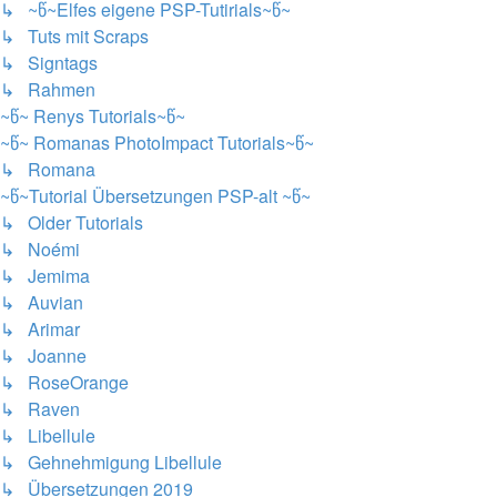
↳ ~წ~Elfes eigene PSP-Tutirials~წ~
↳ Tuts mit Scraps
↳ Signtags
↳ Rahmen
~წ~ Renys Tutorials~წ~
~წ~ Romanas PhotoImpact Tutorials~წ~
↳ Romana
~წ~Tutorial Übersetzungen PSP-alt ~წ~
↳ Older Tutorials
↳ Noémi
↳ Jemima
↳ Auvian
↳ Arimar
↳ Joanne
↳ RoseOrange
↳ Raven
↳ Libellule
↳ Gehnehmigung Libellule
↳ Übersetzungen 2019