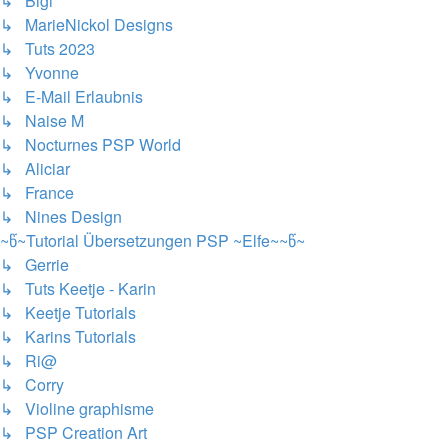
↳ Bigi
↳ MarieNickol Designs
↳ Tuts 2023
↳ Yvonne
↳ E-Mail Erlaubnis
↳ Naise M
↳ Nocturnes PSP World
↳ Aliciar
↳ France
↳ Nines Design
~წ~Tutorial Übersetzungen PSP ~Elfe~~წ~
↳ Gerrie
↳ Tuts Keetje - Karin
↳ Keetje Tutorials
↳ Karins Tutorials
↳ Ri@
↳ Corry
↳ Violine graphisme
↳ PSP Creation Art