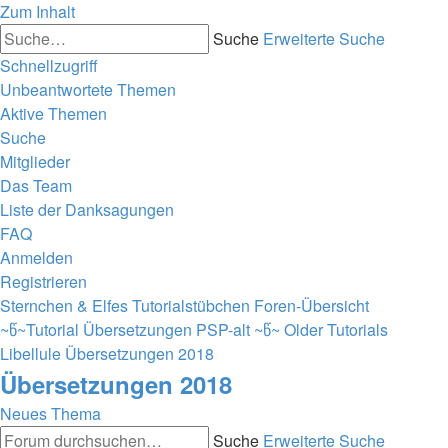
Zum Inhalt
Suche
Erweiterte Suche
Schnellzugriff
Unbeantwortete Themen
Aktive Themen
Suche
Mitglieder
Das Team
Liste der Danksagungen
FAQ
Anmelden
Registrieren
Sternchen & Elfes Tutorialstübchen
Foren-Übersicht
~წ~Tutorial Übersetzungen PSP-alt ~წ~
Older Tutorials
Libellule
Übersetzungen 2018
Übersetzungen 2018
Neues Thema
Suche
Erweiterte Suche