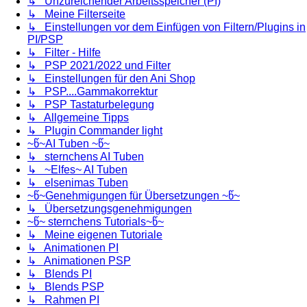
↳ Unzureichender Arbeitsspeicher (PI)
↳ Meine Filterseite
↳ Einstellungen vor dem Einfügen von Filtern/Plugins in
PI/PSP
↳ Filter - Hilfe
↳ PSP 2021/2022 und Filter
↳ Einstellungen für den Ani Shop
↳ PSP....Gammakorrektur
↳ PSP Tastaturbelegung
↳ Allgemeine Tipps
↳ Plugin Commander light
~წ~AI Tuben ~წ~
↳ sternchens AI Tuben
↳ ~Elfes~ AI Tuben
↳ elsenimas Tuben
~წ~Genehmigungen für Übersetzungen ~წ~
↳ Übersetzungsgenehmigungen
~წ~ sternchens Tutorials~წ~
↳ Meine eigenen Tutoriale
↳ Animationen PI
↳ Animationen PSP
↳ Blends PI
↳ Blends PSP
↳ Rahmen PI