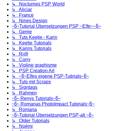
↳ Nocturnes PSP World
↳ Aliciar
↳ France
↳ Nines Design
~წ~Tutorial Übersetzungen PSP ~Elfe~~წ~
↳ Gerrie
↳ Tuts Keetje - Karin
↳ Keetje Tutorials
↳ Karins Tutorials
↳ Ri@
↳ Corry
↳ Violine graphisme
↳ PSP Creation Art
↳ ~წ~Elfes eigene PSP-Tutirials~წ~
↳ Tuts mit Scraps
↳ Signtags
↳ Rahmen
~წ~ Renys Tutorials~წ~
~წ~ Romanas PhotoImpact Tutorials~წ~
↳ Romana
~წ~Tutorial Übersetzungen PSP-alt ~წ~
↳ Older Tutorials
↳ Noémi