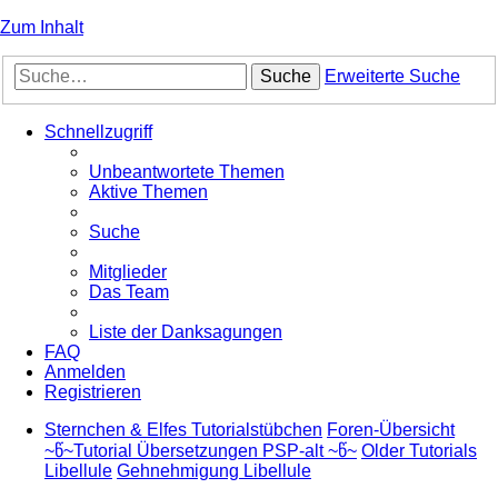
Zum Inhalt
Suche
Erweiterte Suche
Schnellzugriff
Unbeantwortete Themen
Aktive Themen
Suche
Mitglieder
Das Team
Liste der Danksagungen
FAQ
Anmelden
Registrieren
Sternchen & Elfes Tutorialstübchen
Foren-Übersicht
~წ~Tutorial Übersetzungen PSP-alt ~წ~
Older Tutorials
Libellule
Gehnehmigung Libellule