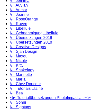
↳ Jemima
↳ Auvian
↳ Arimar
↳ Joanne
↳ RoseOrange
↳ Raven
↳ Libellule
↳ Gehnehmigung Libellule
↳ Übersetzungen 2019
↳ Übersetzungen 2018
↳ Creative-Designs
↳ Sjan Design
↳ Maxou
↳ Nicole
↳ Kitty
↳ Snakelady
↳ Marinette
↳ Maria
↳ Chez Douceur
↳ Tutoriais Elaine
↳ Bea
~წ~ Tutorialübersetzungen PhotoImpact alt ~წ~
↳ Sonni
↳ Signtags