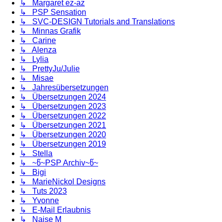
↳ Margaret ez-az
↳ PSP Sensation
↳ SVC-DESIGN Tutorials and Translations
↳ Minnas Grafik
↳ Carine
↳ Alenza
↳ Lylia
↳ PrettyJu/Julie
↳ Misae
↳ Jahresübersetzungen
↳ Übersetzungen 2024
↳ Übersetzungen 2023
↳ Übersetzungen 2022
↳ Übersetzungen 2021
↳ Übersetzungen 2020
↳ Übersetzungen 2019
↳ Stella
↳ ~წ~PSP Archiv~წ~
↳ Bigi
↳ MarieNickol Designs
↳ Tuts 2023
↳ Yvonne
↳ E-Mail Erlaubnis
↳ Naise M