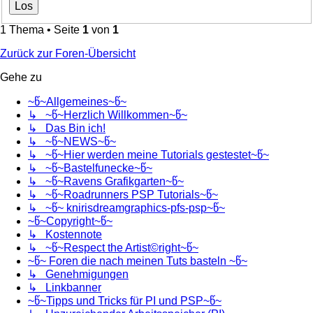
1 Thema • Seite
1
von
1
Zurück zur Foren-Übersicht
Gehe zu
~წ~Allgemeines~წ~
↳ ~წ~Herzlich Willkommen~წ~
↳ Das Bin ich!
↳ ~წ~NEWS~წ~
↳ ~წ~Hier werden meine Tutorials gestestet~წ~
↳ ~წ~Bastelfunecke~წ~
↳ ~წ~Ravens Grafikgarten~წ~
↳ ~წ~Roadrunners PSP Tutorials~წ~
↳ ~წ~ knirisdreamgraphics-pfs-psp~წ~
~წ~Copyright~წ~
↳ Kostennote
↳ ~წ~Respect the Artist©right~წ~
~წ~ Foren die nach meinen Tuts basteln ~წ~
↳ Genehmigungen
↳ Linkbanner
~წ~Tipps und Tricks für PI und PSP~წ~