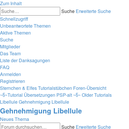
Zum Inhalt
Suche
Erweiterte Suche
Schnellzugriff
Unbeantwortete Themen
Aktive Themen
Suche
Mitglieder
Das Team
Liste der Danksagungen
FAQ
Anmelden
Registrieren
Sternchen & Elfes Tutorialstübchen
Foren-Übersicht
~წ~Tutorial Übersetzungen PSP-alt ~წ~
Older Tutorials
Libellule
Gehnehmigung Libellule
Gehnehmigung Libellule
Neues Thema
Suche
Erweiterte Suche