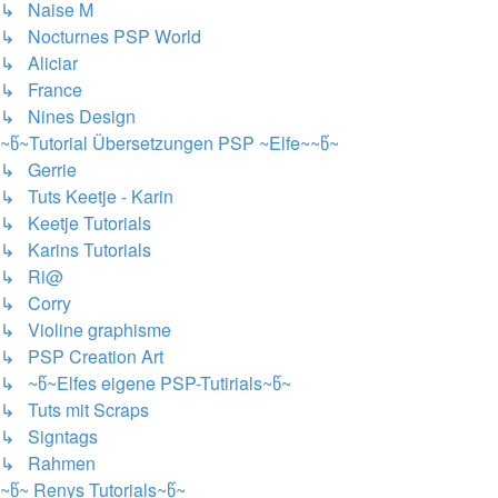
↳ Naise M
↳ Nocturnes PSP World
↳ Aliciar
↳ France
↳ Nines Design
~წ~Tutorial Übersetzungen PSP ~Elfe~~წ~
↳ Gerrie
↳ Tuts Keetje - Karin
↳ Keetje Tutorials
↳ Karins Tutorials
↳ Ri@
↳ Corry
↳ Violine graphisme
↳ PSP Creation Art
↳ ~წ~Elfes eigene PSP-Tutirials~წ~
↳ Tuts mit Scraps
↳ Signtags
↳ Rahmen
~წ~ Renys Tutorials~წ~