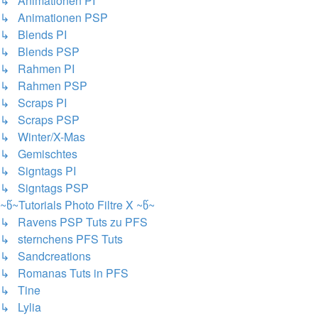
↳ Animationen PI
↳ Animationen PSP
↳ Blends PI
↳ Blends PSP
↳ Rahmen PI
↳ Rahmen PSP
↳ Scraps PI
↳ Scraps PSP
↳ Winter/X-Mas
↳ Gemischtes
↳ Signtags PI
↳ Signtags PSP
~წ~Tutorials Photo Filtre X ~წ~
↳ Ravens PSP Tuts zu PFS
↳ sternchens PFS Tuts
↳ Sandcreations
↳ Romanas Tuts in PFS
↳ Tine
↳ Lylia