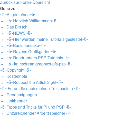
Zurück zur Foren-Übersicht
Gehe zu
~წ~Allgemeines~წ~
↳ ~წ~Herzlich Willkommen~წ~
↳ Das Bin ich!
↳ ~წ~NEWS~წ~
↳ ~წ~Hier werden meine Tutorials gestestet~წ~
↳ ~წ~Bastelfunecke~წ~
↳ ~წ~Ravens Grafikgarten~წ~
↳ ~წ~Roadrunners PSP Tutorials~წ~
↳ ~წ~ knirisdreamgraphics-pfs-psp~წ~
~წ~Copyright~წ~
↳ Kostennote
↳ ~წ~Respect the Artist©right~წ~
~წ~ Foren die nach meinen Tuts basteln ~წ~
↳ Genehmigungen
↳ Linkbanner
~წ~Tipps und Tricks für PI und PSP~წ~
↳ Unzureichender Arbeitsspeicher (PI)