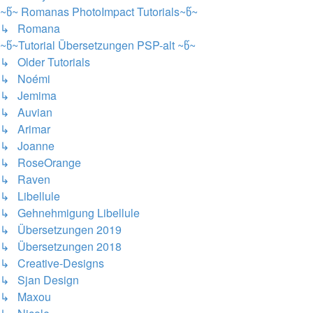
~წ~ Romanas PhotoImpact Tutorials~წ~
↳ Romana
~წ~Tutorial Übersetzungen PSP-alt ~წ~
↳ Older Tutorials
↳ Noémi
↳ Jemima
↳ Auvian
↳ Arimar
↳ Joanne
↳ RoseOrange
↳ Raven
↳ Libellule
↳ Gehnehmigung Libellule
↳ Übersetzungen 2019
↳ Übersetzungen 2018
↳ Creative-Designs
↳ Sjan Design
↳ Maxou