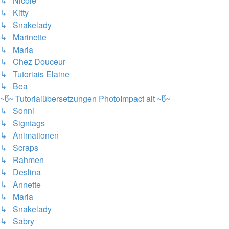
↳ Nicole
↳ Kitty
↳ Snakelady
↳ Marinette
↳ Maria
↳ Chez Douceur
↳ Tutoriais Elaine
↳ Bea
~წ~ Tutorialübersetzungen PhotoImpact alt ~წ~
↳ Sonni
↳ Signtags
↳ Animationen
↳ Scraps
↳ Rahmen
↳ Deslina
↳ Annette
↳ Maria
↳ Snakelady
↳ Sabry