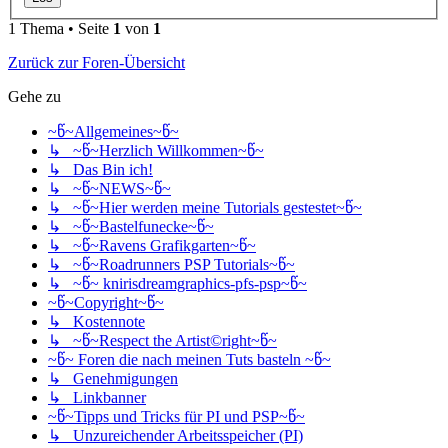
1 Thema • Seite
1
von
1
Zurück zur Foren-Übersicht
Gehe zu
~წ~Allgemeines~წ~
↳ ~წ~Herzlich Willkommen~წ~
↳ Das Bin ich!
↳ ~წ~NEWS~წ~
↳ ~წ~Hier werden meine Tutorials gestestet~წ~
↳ ~წ~Bastelfunecke~წ~
↳ ~წ~Ravens Grafikgarten~წ~
↳ ~წ~Roadrunners PSP Tutorials~წ~
↳ ~წ~ knirisdreamgraphics-pfs-psp~წ~
~წ~Copyright~წ~
↳ Kostennote
↳ ~წ~Respect the Artist©right~წ~
~წ~ Foren die nach meinen Tuts basteln ~წ~
↳ Genehmigungen
↳ Linkbanner
~წ~Tipps und Tricks für PI und PSP~წ~
↳ Unzureichender Arbeitsspeicher (PI)