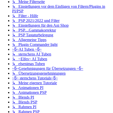
↳ Meine Filterseite
↳ Einstellungen vor dem Einfügen von Filtern/Plugins in
PI/PSP
↳ Filter - Hilfe
↳ PSP 2021/2022 und Filter
↳ Einstellungen für den Ani Shop
↳ PSP....Gammakorrektur
↳ PSP Tastaturbelegung
↳ Allgemeine Tipps
↳ Plugin Commander light
~წ~AI Tuben ~წ~
↳ sternchens AI Tuben
↳ ~Elfes~ AI Tuben
↳ elsenimas Tuben
~წ~Genehmigungen für Übersetzungen ~წ~
↳ Übersetzungsgenehmigungen
~წ~ sternchens Tutorials~წ~
↳ Meine eigenen Tutoriale
↳ Animationen PI
↳ Animationen PSP
↳ Blends PI
↳ Blends PSP
↳ Rahmen PI
↳ Rahmen PSP