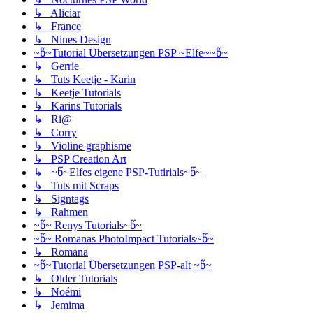
↳ Aliciar
↳ France
↳ Nines Design
~წ~Tutorial Übersetzungen PSP ~Elfe~~წ~
↳ Gerrie
↳ Tuts Keetje - Karin
↳ Keetje Tutorials
↳ Karins Tutorials
↳ Ri@
↳ Corry
↳ Violine graphisme
↳ PSP Creation Art
↳ ~წ~Elfes eigene PSP-Tutirials~წ~
↳ Tuts mit Scraps
↳ Signtags
↳ Rahmen
~წ~ Renys Tutorials~წ~
~წ~ Romanas PhotoImpact Tutorials~წ~
↳ Romana
~წ~Tutorial Übersetzungen PSP-alt ~წ~
↳ Older Tutorials
↳ Noémi
↳ Jemima