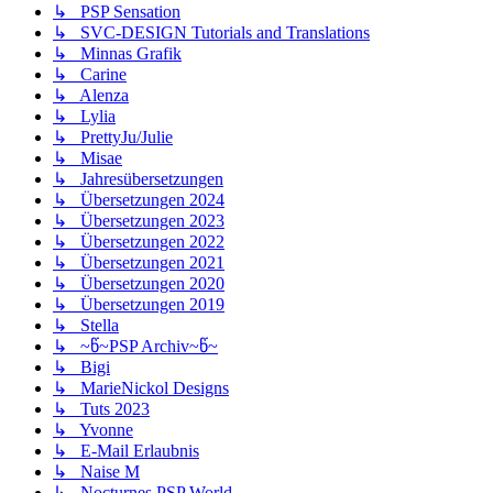
↳ PSP Sensation
↳ SVC-DESIGN Tutorials and Translations
↳ Minnas Grafik
↳ Carine
↳ Alenza
↳ Lylia
↳ PrettyJu/Julie
↳ Misae
↳ Jahresübersetzungen
↳ Übersetzungen 2024
↳ Übersetzungen 2023
↳ Übersetzungen 2022
↳ Übersetzungen 2021
↳ Übersetzungen 2020
↳ Übersetzungen 2019
↳ Stella
↳ ~წ~PSP Archiv~წ~
↳ Bigi
↳ MarieNickol Designs
↳ Tuts 2023
↳ Yvonne
↳ E-Mail Erlaubnis
↳ Naise M
↳ Nocturnes PSP World