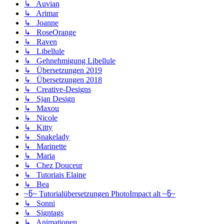
↳ Auvian
↳ Arimar
↳ Joanne
↳ RoseOrange
↳ Raven
↳ Libellule
↳ Gehnehmigung Libellule
↳ Übersetzungen 2019
↳ Übersetzungen 2018
↳ Creative-Designs
↳ Sjan Design
↳ Maxou
↳ Nicole
↳ Kitty
↳ Snakelady
↳ Marinette
↳ Maria
↳ Chez Douceur
↳ Tutoriais Elaine
↳ Bea
~წ~ Tutorialübersetzungen PhotoImpact alt ~წ~
↳ Sonni
↳ Signtags
↳ Animationen