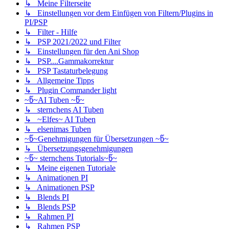
↳ Meine Filterseite
↳ Einstellungen vor dem Einfügen von Filtern/Plugins in
PI/PSP
↳ Filter - Hilfe
↳ PSP 2021/2022 und Filter
↳ Einstellungen für den Ani Shop
↳ PSP....Gammakorrektur
↳ PSP Tastaturbelegung
↳ Allgemeine Tipps
↳ Plugin Commander light
~წ~AI Tuben ~წ~
↳ sternchens AI Tuben
↳ ~Elfes~ AI Tuben
↳ elsenimas Tuben
~წ~Genehmigungen für Übersetzungen ~წ~
↳ Übersetzungsgenehmigungen
~წ~ sternchens Tutorials~წ~
↳ Meine eigenen Tutoriale
↳ Animationen PI
↳ Animationen PSP
↳ Blends PI
↳ Blends PSP
↳ Rahmen PI
↳ Rahmen PSP