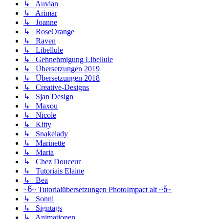
↳ Auvian
↳ Arimar
↳ Joanne
↳ RoseOrange
↳ Raven
↳ Libellule
↳ Gehnehmigung Libellule
↳ Übersetzungen 2019
↳ Übersetzungen 2018
↳ Creative-Designs
↳ Sjan Design
↳ Maxou
↳ Nicole
↳ Kitty
↳ Snakelady
↳ Marinette
↳ Maria
↳ Chez Douceur
↳ Tutoriais Elaine
↳ Bea
~წ~ Tutorialübersetzungen PhotoImpact alt ~წ~
↳ Sonni
↳ Signtags
↳ Animationen