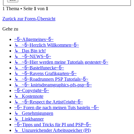
1 Thema • Seite
1
von
1
Zurück zur Foren-Übersicht
Gehe zu
~წ~Allgemeines~წ~
↳ ~წ~Herzlich Willkommen~წ~
↳ Das Bin ich!
↳ ~წ~NEWS~წ~
↳ ~წ~Hier werden meine Tutorials gestestet~წ~
↳ ~წ~Bastelfunecke~წ~
↳ ~წ~Ravens Grafikgarten~წ~
↳ ~წ~Roadrunners PSP Tutorials~წ~
↳ ~წ~ knirisdreamgraphics-pfs-psp~წ~
~წ~Copyright~წ~
↳ Kostennote
↳ ~წ~Respect the Artist©right~წ~
~წ~ Foren die nach meinen Tuts basteln ~წ~
↳ Genehmigungen
↳ Linkbanner
~წ~Tipps und Tricks für PI und PSP~წ~
↳ Unzureichender Arbeitsspeicher (PI)