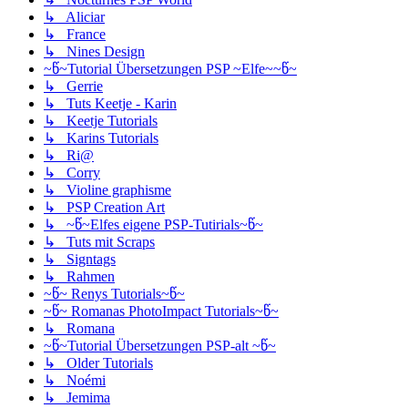
↳ Aliciar
↳ France
↳ Nines Design
~წ~Tutorial Übersetzungen PSP ~Elfe~~წ~
↳ Gerrie
↳ Tuts Keetje - Karin
↳ Keetje Tutorials
↳ Karins Tutorials
↳ Ri@
↳ Corry
↳ Violine graphisme
↳ PSP Creation Art
↳ ~წ~Elfes eigene PSP-Tutirials~წ~
↳ Tuts mit Scraps
↳ Signtags
↳ Rahmen
~წ~ Renys Tutorials~წ~
~წ~ Romanas PhotoImpact Tutorials~წ~
↳ Romana
~წ~Tutorial Übersetzungen PSP-alt ~წ~
↳ Older Tutorials
↳ Noémi
↳ Jemima