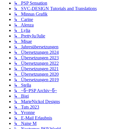
↳ PSP Sensation
↳ SVC-DESIGN Tutorials and Translations
↳ Minnas Grafik
↳ Carine
↳ Alenza
↳ Lylia
↳ PrettyJu/Julie
↳ Misae
↳ Jahresübersetzungen
↳ Übersetzungen 2024
↳ Übersetzungen 2023
↳ Übersetzungen 2022
↳ Übersetzungen 2021
↳ Übersetzungen 2020
↳ Übersetzungen 2019
↳ Stella
↳ ~წ~PSP Archiv~წ~
↳ Bigi
↳ MarieNickol Designs
↳ Tuts 2023
↳ Yvonne
↳ E-Mail Erlaubnis
↳ Naise M
↳ Nocturnes PSP World