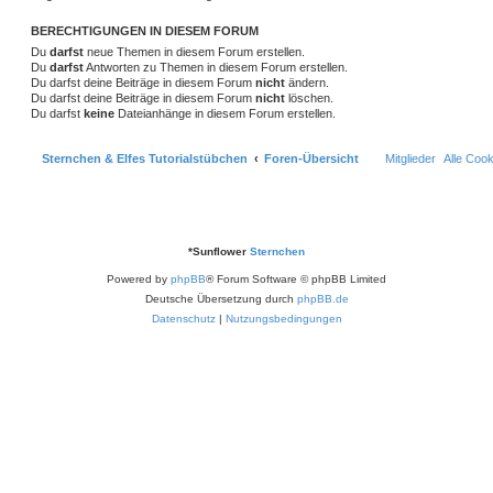
BERECHTIGUNGEN IN DIESEM FORUM
Du
darfst
neue Themen in diesem Forum erstellen.
Du
darfst
Antworten zu Themen in diesem Forum erstellen.
Du darfst deine Beiträge in diesem Forum
nicht
ändern.
Du darfst deine Beiträge in diesem Forum
nicht
löschen.
Du darfst
keine
Dateianhänge in diesem Forum erstellen.
Sternchen & Elfes Tutorialstübchen
Foren-Übersicht
Mitglieder
Alle Coo
*
Sunflower
Sternchen
Powered by
phpBB
® Forum Software © phpBB Limited
Deutsche Übersetzung durch
phpBB.de
Datenschutz
|
Nutzungsbedingungen