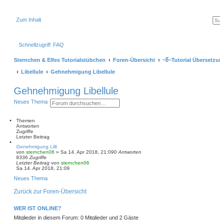
Zum Inhalt
Schnellzugriff
FAQ
Sternchen & Elfes Tutorialstübchen
Foren-Übersicht
~წ~Tutorial Übersetzu
Libellule
Gehnehmigung Libellule
Gehnehmigung Libellule
S
E
Neues Thema
u
r
c
w
h
e
Themen
e
i
Antworten
t
Zugriffe
e
Letzter Beitrag
r
Genehmigung Lilli
t
von
sternchen06
»
Sa 14. Apr 2018, 21:09
0
Antworten
e
8336
Zugriffe
S
Letzter Beitrag
von
sternchen06
u
Sa 14. Apr 2018, 21:09
c
h
Neues Thema
e
Zurück zur Foren-Übersicht
WER IST ONLINE?
Mitglieder in diesem Forum: 0 Mitglieder und 2 Gäste