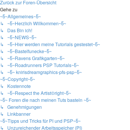
Zurück zur Foren-Übersicht
Gehe zu
~წ~Allgemeines~წ~
↳ ~წ~Herzlich Willkommen~წ~
↳ Das Bin ich!
↳ ~წ~NEWS~წ~
↳ ~წ~Hier werden meine Tutorials gestestet~წ~
↳ ~წ~Bastelfunecke~წ~
↳ ~წ~Ravens Grafikgarten~წ~
↳ ~წ~Roadrunners PSP Tutorials~წ~
↳ ~წ~ knirisdreamgraphics-pfs-psp~წ~
~წ~Copyright~წ~
↳ Kostennote
↳ ~წ~Respect the Artist©right~წ~
~წ~ Foren die nach meinen Tuts basteln ~წ~
↳ Genehmigungen
↳ Linkbanner
~წ~Tipps und Tricks für PI und PSP~წ~
↳ Unzureichender Arbeitsspeicher (PI)