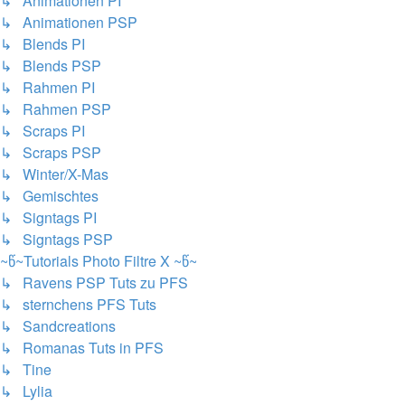
↳ Animationen PI
↳ Animationen PSP
↳ Blends PI
↳ Blends PSP
↳ Rahmen PI
↳ Rahmen PSP
↳ Scraps PI
↳ Scraps PSP
↳ Winter/X-Mas
↳ Gemischtes
↳ Signtags PI
↳ Signtags PSP
~წ~Tutorials Photo Filtre X ~წ~
↳ Ravens PSP Tuts zu PFS
↳ sternchens PFS Tuts
↳ Sandcreations
↳ Romanas Tuts in PFS
↳ Tine
↳ Lylia