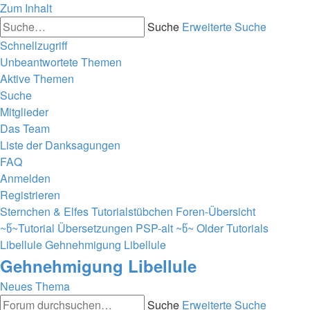
Zum Inhalt
Suche
Erweiterte Suche
Schnellzugriff
Unbeantwortete Themen
Aktive Themen
Suche
Mitglieder
Das Team
Liste der Danksagungen
FAQ
Anmelden
Registrieren
Sternchen & Elfes Tutorialstübchen
Foren-Übersicht
~წ~Tutorial Übersetzungen PSP-alt ~წ~
Older Tutorials
Libellule
Gehnehmigung Libellule
Gehnehmigung Libellule
Neues Thema
Suche
Erweiterte Suche