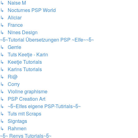
↳ Naise M
↳ Nocturnes PSP World
↳ Aliciar
↳ France
↳ Nines Design
~წ~Tutorial Übersetzungen PSP ~Elfe~~წ~
↳ Gerrie
↳ Tuts Keetje - Karin
↳ Keetje Tutorials
↳ Karins Tutorials
↳ Ri@
↳ Corry
↳ Violine graphisme
↳ PSP Creation Art
↳ ~წ~Elfes eigene PSP-Tutirials~წ~
↳ Tuts mit Scraps
↳ Signtags
↳ Rahmen
~წ~ Renys Tutorials~წ~