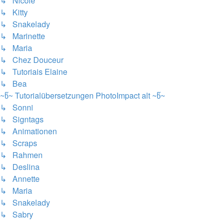
↳ Nicole
↳ Kitty
↳ Snakelady
↳ Marinette
↳ Maria
↳ Chez Douceur
↳ Tutoriais Elaine
↳ Bea
~წ~ Tutorialübersetzungen PhotoImpact alt ~წ~
↳ Sonni
↳ Signtags
↳ Animationen
↳ Scraps
↳ Rahmen
↳ Deslina
↳ Annette
↳ Maria
↳ Snakelady
↳ Sabry