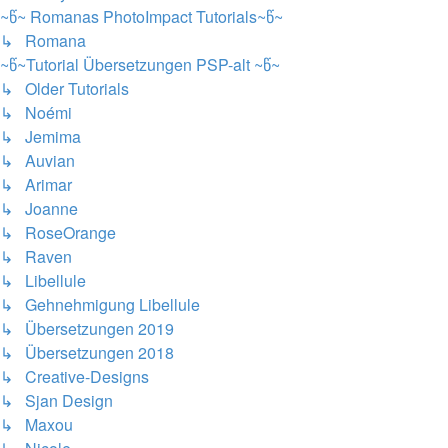
~წ~ Romanas PhotoImpact Tutorials~წ~
↳ Romana
~წ~Tutorial Übersetzungen PSP-alt ~წ~
↳ Older Tutorials
↳ Noémi
↳ Jemima
↳ Auvian
↳ Arimar
↳ Joanne
↳ RoseOrange
↳ Raven
↳ Libellule
↳ Gehnehmigung Libellule
↳ Übersetzungen 2019
↳ Übersetzungen 2018
↳ Creative-Designs
↳ Sjan Design
↳ Maxou