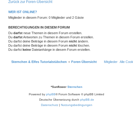
Zurück zur Foren-Übersicht
WER IST ONLINE?
Mitglieder in diesem Forum: 0 Mitglieder und 2 Gäste
BERECHTIGUNGEN IN DIESEM FORUM
Du
darfst
neue Themen in diesem Forum erstellen.
Du
darfst
Antworten zu Themen in diesem Forum erstellen.
Du darfst deine Beiträge in diesem Forum
nicht
ändern.
Du darfst deine Beiträge in diesem Forum
nicht
löschen.
Du darfst
keine
Dateianhänge in diesem Forum erstellen.
Sternchen & Elfes Tutorialstübchen
Foren-Übersicht
Mitglieder
Alle Coo
*
Sunflower
Sternchen
Powered by
phpBB
® Forum Software © phpBB Limited
Deutsche Übersetzung durch
phpBB.de
Datenschutz
|
Nutzungsbedingungen