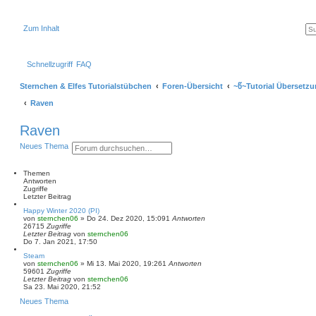
Zum Inhalt
Schnellzugriff
FAQ
Sternchen & Elfes Tutorialstübchen
Foren-Übersicht
~წ~Tutorial Übersetzu
Raven
Raven
S
E
Neues Thema
u
r
c
w
h
e
Themen
e
i
Antworten
t
Zugriffe
e
Letzter Beitrag
r
Happy Winter 2020 (PI)
t
von
sternchen06
»
Do 24. Dez 2020, 15:09
1
Antworten
e
26715
Zugriffe
S
Letzter Beitrag
von
sternchen06
u
Do 7. Jan 2021, 17:50
c
h
Steam
von
sternchen06
e
»
Mi 13. Mai 2020, 19:26
1
Antworten
59601
Zugriffe
Letzter Beitrag
von
sternchen06
Sa 23. Mai 2020, 21:52
Neues Thema