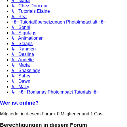
↳ Maria
↳ Chez Douceur
↳ Tutoriais Elaine
↳ Bea
~წ~ Tutorialübersetzungen PhotoImpact alt ~წ~
↳ Sonni
↳ Signtags
↳ Animationen
↳ Scraps
↳ Rahmen
↳ Deslina
↳ Annette
↳ Maria
↳ Snakelady
↳ Sabry
↳ Dawn
↳ Macy
↳ ~წ~ Romanas PhotoImpact Tutorials~წ~
Wer ist online?
Mitglieder in diesem Forum: 0 Mitglieder und 1 Gast
Berechtigungen in diesem Forum