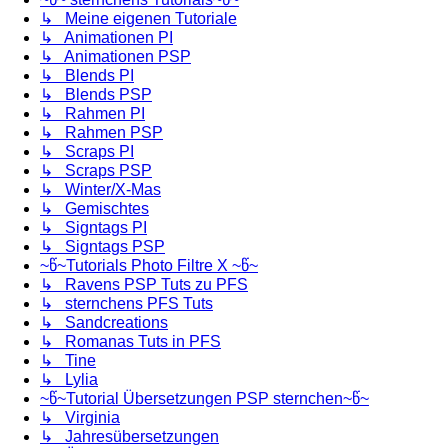
↳ Meine eigenen Tutoriale
↳ Animationen PI
↳ Animationen PSP
↳ Blends PI
↳ Blends PSP
↳ Rahmen PI
↳ Rahmen PSP
↳ Scraps PI
↳ Scraps PSP
↳ Winter/X-Mas
↳ Gemischtes
↳ Signtags PI
↳ Signtags PSP
~წ~Tutorials Photo Filtre X ~წ~
↳ Ravens PSP Tuts zu PFS
↳ sternchens PFS Tuts
↳ Sandcreations
↳ Romanas Tuts in PFS
↳ Tine
↳ Lylia
~წ~Tutorial Übersetzungen PSP sternchen~წ~
↳ Virginia
↳ Jahresübersetzungen