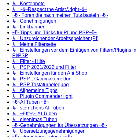
↳ Kostennote
↳ ~წ~Respect the Artist©right~წ~
~წ~ Foren die nach meinen Tuts basteln ~წ~
↳ Genehmigungen
↳ Linkbanner
~წ~Tipps und Tricks für PI und PSP~წ~
↳ Unzureichender Arbeitsspeicher (PI)
↳ Meine Filterseite
↳ Einstellungen vor dem Einfügen von Filtern/Plugins in
PI/PSP
↳ Filter - Hilfe
↳ PSP 2021/2022 und Filter
↳ Einstellungen für den Ani Shop
↳ PSP....Gammakorrektur
↳ PSP Tastaturbelegung
↳ Allgemeine Tipps
↳ Plugin Commander light
~წ~AI Tuben ~წ~
↳ sternchens AI Tuben
↳ ~Elfes~ AI Tuben
↳ elsenimas Tuben
~წ~Genehmigungen für Übersetzungen ~წ~
↳ Übersetzungsgenehmigungen
~წ~ sternchens Tutorials~წ~