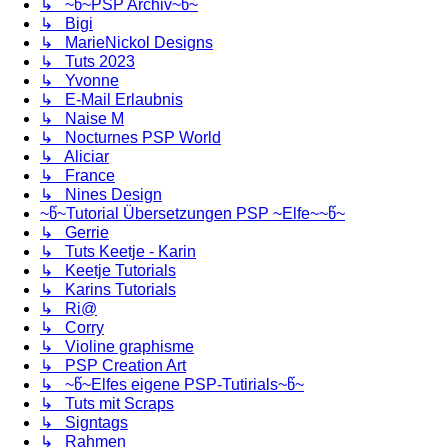
↳ ~წ~PSP Archiv~წ~
↳ Bigi
↳ MarieNickol Designs
↳ Tuts 2023
↳ Yvonne
↳ E-Mail Erlaubnis
↳ Naise M
↳ Nocturnes PSP World
↳ Aliciar
↳ France
↳ Nines Design
~წ~Tutorial Übersetzungen PSP ~Elfe~~წ~
↳ Gerrie
↳ Tuts Keetje - Karin
↳ Keetje Tutorials
↳ Karins Tutorials
↳ Ri@
↳ Corry
↳ Violine graphisme
↳ PSP Creation Art
↳ ~წ~Elfes eigene PSP-Tutirials~წ~
↳ Tuts mit Scraps
↳ Signtags
↳ Rahmen