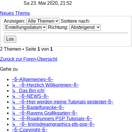
Sa 23. Mai 2020, 21:52
Neues Thema
Anzeigen:
Sortiere nach:
Richtung:
2 Themen • Seite
1
von
1
Zurück zur Foren-Übersicht
Gehe zu
~წ~Allgemeines~წ~
↳ ~წ~Herzlich Willkommen~წ~
↳ Das Bin ich!
↳ ~წ~NEWS~წ~
↳ ~წ~Hier werden meine Tutorials gestestet~წ~
↳ ~წ~Bastelfunecke~წ~
↳ ~წ~Ravens Grafikgarten~წ~
↳ ~წ~Roadrunners PSP Tutorials~წ~
↳ ~წ~ knirisdreamgraphics-pfs-psp~წ~
~წ~Copyright~წ~