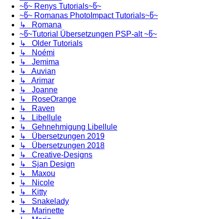
~წ~ Renys Tutorials~წ~
~წ~ Romanas PhotoImpact Tutorials~წ~
↳ Romana
~წ~Tutorial Übersetzungen PSP-alt ~წ~
↳ Older Tutorials
↳ Noémi
↳ Jemima
↳ Auvian
↳ Arimar
↳ Joanne
↳ RoseOrange
↳ Raven
↳ Libellule
↳ Gehnehmigung Libellule
↳ Übersetzungen 2019
↳ Übersetzungen 2018
↳ Creative-Designs
↳ Sjan Design
↳ Maxou
↳ Nicole
↳ Kitty
↳ Snakelady
↳ Marinette