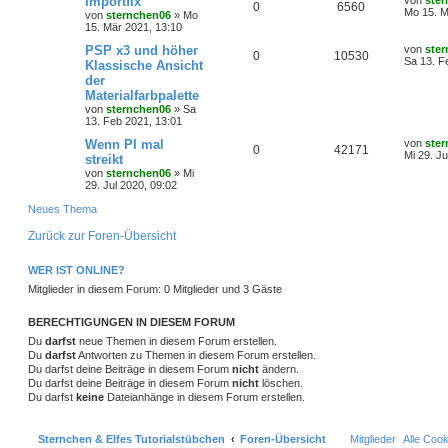
Importfix
von
ste
A
Z
0
n
6560
t
t
g
e
e
Mo 15. M
von
sternchen06
»
Mo
r
r
f
r
t
15. Mär 2021, 13:10
a
n
u
w
r
B
z
g
e
t
t
f
L
PSP x3 und höher
von
ste
A
Z
0
10530
t
g
i
e
o
i
e
Sa 13. F
Klassische Ansicht
t
r
t
e
e
der
n
u
r
w
r
B
z
r
f
Materialfarbpalette
a
e
t
n
t
g
g
i
e
von
sternchen06
»
Sa
o
i
t
f
t
r
13. Feb 2021, 13:01
r
w
r
B
r
f
e
e
L
Wenn PI mal
a
von
ste
e
A
Z
0
42171
e
g
Mi 29. Ju
i
streikt
o
i
t
f
n
t
t
von
sternchen06
»
Mi
n
u
z
r
r
f
29. Jul 2020, 09:02
e
e
t
a
t
g
e
g
Neues Thema
t
f
n
r
w
r
B
Zurück zur Foren-Übersicht
e
e
e
i
o
i
n
t
WER IST ONLINE?
r
r
f
a
Mitglieder in diesem Forum: 0 Mitglieder und 3 Gäste
g
t
f
BERECHTIGUNGEN IN DIESEM FORUM
e
e
Du
darfst
neue Themen in diesem Forum erstellen.
Du
darfst
Antworten zu Themen in diesem Forum erstellen.
n
Du darfst deine Beiträge in diesem Forum
nicht
ändern.
Du darfst deine Beiträge in diesem Forum
nicht
löschen.
Du darfst
keine
Dateianhänge in diesem Forum erstellen.
Sternchen & Elfes Tutorialstübchen
Foren-Übersicht
Mitglieder
Alle Coo