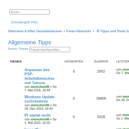
S
E
u
r
c
w
Schnellzugriff
FAQ
h
e
e
i
t
Sternchen & Elfes Tutorialstübchen
Foren-Übersicht
~წ~Tipps und Tricks f
e
r
t
Allgemeine Tipps
e
S
S
E
Neues Thema
u
u
r
c
c
w
h
h
e
e
THEMEN
ANTWORTEN
ZUGRIFFE
LETZTER
e
i
t
e
L
Anpassen des
von
ste
A
Z
0
2002
r
e
Do 7. Ma
PSP-
t
t
Arbeitsbereiches
n
u
e
z
von Saruna
S
t
t
g
u
e
von
sternchen06
»
Do
c
r
7. Mai 2026, 18:44
h
w
r
B
L
Windows Update
von
ste
e
e
A
Z
0
39800
e
Do 28. D
i
zurücksetzen
o
i
t
t
von
sternchen06
»
Do
n
u
z
r
r
f
28. Dez 2023, 18:43
t
a
t
g
e
g
L
PI startet nicht
von
ste
t
f
A
Z
0
5428
r
e
So 1. Ma
von
sternchen06
»
So
w
r
B
t
1. Mai 2022, 16:16
e
e
n
u
e
z
i
o
i
t
L