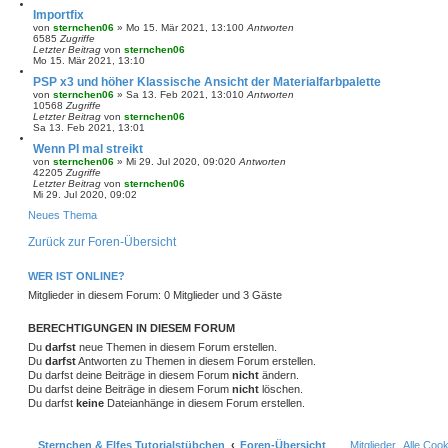
Importfix
von
sternchen06
»
Mo 15. Mär 2021, 13:10
0
Antworten
6585
Zugriffe
Letzter Beitrag
von
sternchen06
Mo 15. Mär 2021, 13:10
PSP x3 und höher Klassische Ansicht der Materialfarbpalette
von
sternchen06
»
Sa 13. Feb 2021, 13:01
0
Antworten
10568
Zugriffe
Letzter Beitrag
von
sternchen06
Sa 13. Feb 2021, 13:01
Wenn PI mal streikt
von
sternchen06
»
Mi 29. Jul 2020, 09:02
0
Antworten
42205
Zugriffe
Letzter Beitrag
von
sternchen06
Mi 29. Jul 2020, 09:02
Neues Thema
Zurück zur Foren-Übersicht
WER IST ONLINE?
Mitglieder in diesem Forum: 0 Mitglieder und 3 Gäste
BERECHTIGUNGEN IN DIESEM FORUM
Du
darfst
neue Themen in diesem Forum erstellen.
Du
darfst
Antworten zu Themen in diesem Forum erstellen.
Du darfst deine Beiträge in diesem Forum
nicht
ändern.
Du darfst deine Beiträge in diesem Forum
nicht
löschen.
Du darfst
keine
Dateianhänge in diesem Forum erstellen.
Sternchen & Elfes Tutorialstübchen
Foren-Übersicht
Mitglieder
Alle Coo