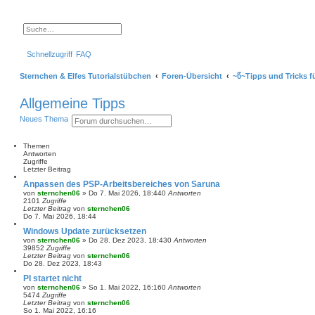
S
E
u
r
c
w
Schnellzugriff
FAQ
h
e
e
i
t
Sternchen & Elfes Tutorialstübchen
Foren-Übersicht
~წ~Tipps und Tricks f
e
r
t
Allgemeine Tipps
e
S
S
E
Neues Thema
u
u
r
c
c
w
h
h
e
e
Themen
e
i
Antworten
t
Zugriffe
e
Letzter Beitrag
r
Anpassen des PSP-Arbeitsbereiches von Saruna
t
von
sternchen06
»
Do 7. Mai 2026, 18:44
0
Antworten
e
2101
Zugriffe
S
Letzter Beitrag
von
sternchen06
u
Do 7. Mai 2026, 18:44
c
h
Windows Update zurücksetzen
e
von
sternchen06
»
Do 28. Dez 2023, 18:43
0
Antworten
39852
Zugriffe
Letzter Beitrag
von
sternchen06
Do 28. Dez 2023, 18:43
PI startet nicht
von
sternchen06
»
So 1. Mai 2022, 16:16
0
Antworten
5474
Zugriffe
Letzter Beitrag
von
sternchen06
So 1. Mai 2022, 16:16