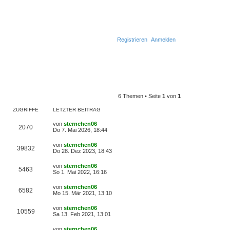
Registrieren
Anmelden
6 Themen • Seite
1
von
1
ZUGRIFFE
LETZTER BEITRAG
L
von
sternchen06
Z
2070
e
Do 7. Mai 2026, 18:44
t
u
z
L
von
sternchen06
Z
39832
t
e
Do 28. Dez 2023, 18:43
g
e
t
r
u
z
L
von
sternchen06
r
B
Z
5463
t
e
So 1. Mai 2022, 16:16
e
g
e
t
i
i
r
u
z
t
L
von
sternchen06
r
B
Z
6582
t
r
e
f
Mo 15. Mär 2021, 13:10
e
g
e
a
t
i
i
r
u
g
z
t
f
L
von
sternchen06
r
B
Z
10559
t
r
e
f
Sa 13. Feb 2021, 13:01
e
g
e
a
e
t
i
i
r
u
g
z
t
f
L
von
sternchen06
B