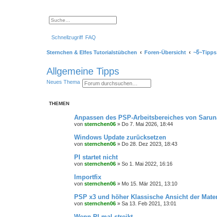
S
E
u
r
c
w
Schnellzugriff
FAQ
h
e
e
i
t
Sternchen & Elfes Tutorialstübchen
Foren-Übersicht
~წ~Tipps
e
r
t
Allgemeine Tipps
e
S
S
E
Neues Thema
u
u
r
c
c
w
h
h
e
e
THEMEN
e
i
t
e
Anpassen des PSP-Arbeitsbereiches von Sarun
r
von
sternchen06
»
Do 7. Mai 2026, 18:44
t
e
Windows Update zurücksetzen
S
von
sternchen06
»
Do 28. Dez 2023, 18:43
u
c
PI startet nicht
h
e
von
sternchen06
»
So 1. Mai 2022, 16:16
Importfix
von
sternchen06
»
Mo 15. Mär 2021, 13:10
PSP x3 und höher Klassische Ansicht der Materi
von
sternchen06
»
Sa 13. Feb 2021, 13:01
Wenn PI mal streikt