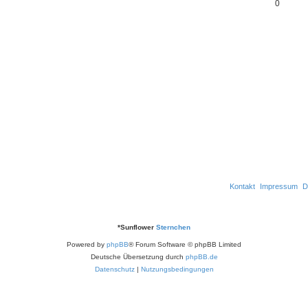
w
A
0
n
r
t
e
o
n
t
w
n
r
t
e
o
t
w
n
r
e
o
t
n
r
e
t
n
e
n
Kontakt
Impressum
D
*
Sunflower
Sternchen
Powered by
phpBB
® Forum Software © phpBB Limited
Deutsche Übersetzung durch
phpBB.de
Datenschutz
|
Nutzungsbedingungen