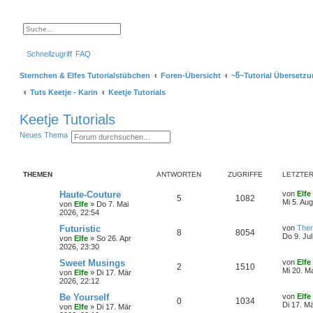
S
E
u
r
c
w
Schnellzugriff
FAQ
h
e
e
i
t
Sternchen & Elfes Tutorialstübchen
Foren-Übersicht
~წ~Tutorial Übersetz
e
r
Tuts Keetje - Karin
Keetje Tutorials
t
e
S
Keetje Tutorials
u
c
S
E
Neues Thema
h
u
r
e
c
w
h
e
e
i
THEMEN
ANTWORTEN
ZUGRIFFE
LETZTER
t
e
r
L
Haute-Couture
von
Elfe
A
Z
5
1082
t
e
Mi 5. Au
von
Elfe
»
Do 7. Mai
e
t
2026, 22:54
n
u
S
z
u
t
L
Futuristic
von
The
A
Z
8
8054
t
g
c
e
e
Do 9. Ju
von
Elfe
»
So 26. Apr
h
r
t
2026, 23:30
n
u
e
w
r
B
z
e
t
L
Sweet Musings
von
Elfe
A
Z
2
1510
t
g
i
e
o
i
e
Mi 20. M
von
Elfe
»
Di 17. Mär
t
r
t
2026, 22:12
n
u
r
w
r
B
z
r
f
a
e
t
L
Be Yourself
von
Elfe
A
Z
0
1034
t
g
g
i
e
o
i
e
Di 17. M
t
f
von
Elfe
»
Di 17. Mär
t
r
t