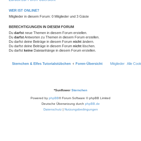
a
e
g
i
o
i
t
f
n
t
WER IST ONLINE?
r
r
f
e
e
Mitglieder in diesem Forum: 0 Mitglieder und 3 Gäste
a
g
t
f
n
BERECHTIGUNGEN IN DIESEM FORUM
e
e
Du
darfst
neue Themen in diesem Forum erstellen.
Du
darfst
Antworten zu Themen in diesem Forum erstellen.
n
Du darfst deine Beiträge in diesem Forum
nicht
ändern.
Du darfst deine Beiträge in diesem Forum
nicht
löschen.
Du darfst
keine
Dateianhänge in diesem Forum erstellen.
Sternchen & Elfes Tutorialstübchen
Foren-Übersicht
Mitglieder
Alle Coo
*
Sunflower
Sternchen
Powered by
phpBB
® Forum Software © phpBB Limited
Deutsche Übersetzung durch
phpBB.de
Datenschutz
|
Nutzungsbedingungen