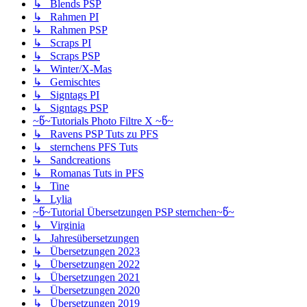
↳ Blends PSP
↳ Rahmen PI
↳ Rahmen PSP
↳ Scraps PI
↳ Scraps PSP
↳ Winter/X-Mas
↳ Gemischtes
↳ Signtags PI
↳ Signtags PSP
~წ~Tutorials Photo Filtre X ~წ~
↳ Ravens PSP Tuts zu PFS
↳ sternchens PFS Tuts
↳ Sandcreations
↳ Romanas Tuts in PFS
↳ Tine
↳ Lylia
~წ~Tutorial Übersetzungen PSP sternchen~წ~
↳ Virginia
↳ Jahresübersetzungen
↳ Übersetzungen 2023
↳ Übersetzungen 2022
↳ Übersetzungen 2021
↳ Übersetzungen 2020
↳ Übersetzungen 2019