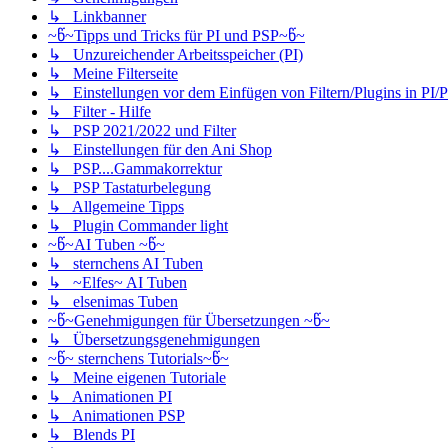
↳ Linkbanner
~წ~Tipps und Tricks für PI und PSP~წ~
↳ Unzureichender Arbeitsspeicher (PI)
↳ Meine Filterseite
↳ Einstellungen vor dem Einfügen von Filtern/Plugins in PI/
↳ Filter - Hilfe
↳ PSP 2021/2022 und Filter
↳ Einstellungen für den Ani Shop
↳ PSP....Gammakorrektur
↳ PSP Tastaturbelegung
↳ Allgemeine Tipps
↳ Plugin Commander light
~წ~AI Tuben ~წ~
↳ sternchens AI Tuben
↳ ~Elfes~ AI Tuben
↳ elsenimas Tuben
~წ~Genehmigungen für Übersetzungen ~წ~
↳ Übersetzungsgenehmigungen
~წ~ sternchens Tutorials~წ~
↳ Meine eigenen Tutoriale
↳ Animationen PI
↳ Animationen PSP
↳ Blends PI