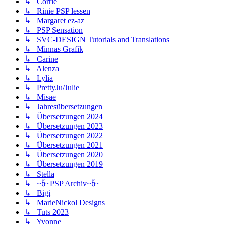
↳ Corrie
↳ Rinie PSP lessen
↳ Margaret ez-az
↳ PSP Sensation
↳ SVC-DESIGN Tutorials and Translations
↳ Minnas Grafik
↳ Carine
↳ Alenza
↳ Lylia
↳ PrettyJu/Julie
↳ Misae
↳ Jahresübersetzungen
↳ Übersetzungen 2024
↳ Übersetzungen 2023
↳ Übersetzungen 2022
↳ Übersetzungen 2021
↳ Übersetzungen 2020
↳ Übersetzungen 2019
↳ Stella
↳ ~წ~PSP Archiv~წ~
↳ Bigi
↳ MarieNickol Designs
↳ Tuts 2023
↳ Yvonne