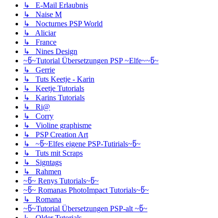
↳ E-Mail Erlaubnis
↳ Naise M
↳ Nocturnes PSP World
↳ Aliciar
↳ France
↳ Nines Design
~წ~Tutorial Übersetzungen PSP ~Elfe~~წ~
↳ Gerrie
↳ Tuts Keetje - Karin
↳ Keetje Tutorials
↳ Karins Tutorials
↳ Ri@
↳ Corry
↳ Violine graphisme
↳ PSP Creation Art
↳ ~წ~Elfes eigene PSP-Tutirials~წ~
↳ Tuts mit Scraps
↳ Signtags
↳ Rahmen
~წ~ Renys Tutorials~წ~
~წ~ Romanas PhotoImpact Tutorials~წ~
↳ Romana
~წ~Tutorial Übersetzungen PSP-alt ~წ~
↳ Older Tutorials