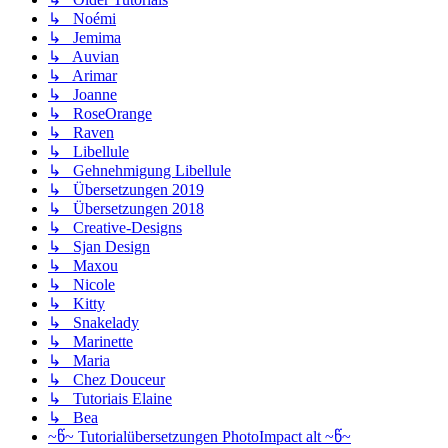
↳ Noémi
↳ Jemima
↳ Auvian
↳ Arimar
↳ Joanne
↳ RoseOrange
↳ Raven
↳ Libellule
↳ Gehnehmigung Libellule
↳ Übersetzungen 2019
↳ Übersetzungen 2018
↳ Creative-Designs
↳ Sjan Design
↳ Maxou
↳ Nicole
↳ Kitty
↳ Snakelady
↳ Marinette
↳ Maria
↳ Chez Douceur
↳ Tutoriais Elaine
↳ Bea
~წ~ Tutorialübersetzungen PhotoImpact alt ~წ~