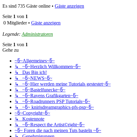
Es sind 735 Gäste online •
Gäste anzeigen
Seite
1
von
1
0 Mitglieder •
Gäste anzeigen
Legende:
Administratoren
Seite
1
von
1
Gehe zu
~წ~Allgemeines~წ~
↳ ~წ~Herzlich Willkommen~წ~
↳ Das Bin ich!
↳ ~წ~NEWS~წ~
↳ ~წ~Hier werden meine Tutorials gestestet~წ~
↳ ~წ~Bastelfunecke~წ~
↳ ~წ~Ravens Grafikgarten~წ~
↳ ~წ~Roadrunners PSP Tutorials~წ~
↳ ~წ~ knirisdreamgraphics-pfs-psp~წ~
~წ~Copyright~წ~
↳ Kostennote
↳ ~წ~Respect the Artist©right~წ~
~წ~ Foren die nach meinen Tuts basteln ~წ~
↳ Genehmigungen