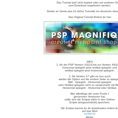
Das Tutorial darf nicht kopiert oder auf anderen S
zum Download angeboten werden.
Danke an Gerrie,das ich deine Tutoriale ins deutsche über
Das Original Tutorial findest du hier
INFO
1. Ab der PSP Version X3(13) bis zur Version X6(16
horizontal spiegeln jetzt vertikal spiegeln und
vertikal spiegeln jetzt horizontal spiegeln.
2. Ab Version X7 gibt es nun auch
wieder die Option auf die andere Seite zu spieg
Bild - Spiegeln - Horizontal spiegeln
oder Vertikal spiegeln nicht zu verwechseln mit Bil
Horizontal spiegeln - Horizontal oder Vertikal.
Wer allerdings die unter Punkt 1
genannten Versionen hat,
sollte sich die Scripte dafür in den Ordner
Scripte (eingeschränkt) speichern.
Die Scripte kannst du dir downloaden indem d
auf das Wort
SCRIPTE
klickst.