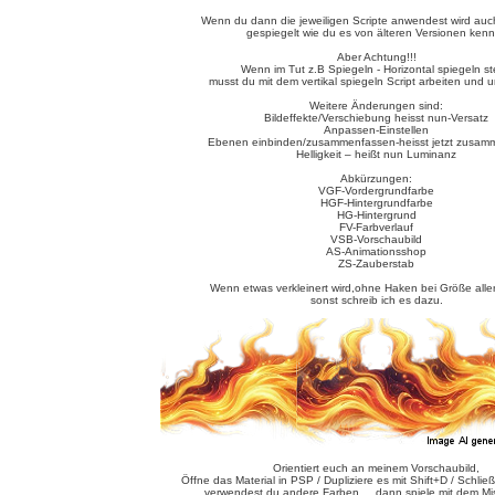
Wenn du dann die jeweiligen Scripte anwendest wird auc
gespiegelt wie du es von älteren Versionen kenn
Aber Achtung!!!
Wenn im Tut z.B Spiegeln - Horizontal spiegeln st
musst du mit dem vertikal spiegeln Script arbeiten und 
Weitere Änderungen sind:
Bildeffekte/Verschiebung heisst nun-Versatz
Anpassen-Einstellen
Ebenen einbinden/zusammenfassen-heisst jetzt zusam
Helligkeit – heißt nun Luminanz
Abkürzungen:
VGF-Vordergrundfarbe
HGF-Hintergrundfarbe
HG-Hintergrund
FV-Farbverlauf
VSB-Vorschaubild
AS-Animationsshop
ZS-Zauberstab
Wenn etwas verkleinert wird,ohne Haken bei Größe alle
sonst schreib ich es dazu.
Orientiert euch an meinem Vorschaubild,
Öffne das Material in PSP / Dupliziere es mit Shift+D / Schließ
verwendest du andere Farben ... dann spiele mit dem M