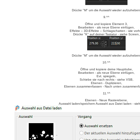
Drücke "M" um die Auswahl wieder aufzuheben
9.^^
Öffne und kopiere Element 3,
Bearbeiten - als neue Ebene einfügen,
Effekte – 3D-Effekte – Schlagschatten - wie vorh
Drücke "K" auf deiner Tastatur - siehe Screen,
Drücke "M" um die Auswahl wieder aufzuheben
10.^^
Öffne und kopiere deine Haupttube,
Bearbeiten - als neue Ebene einfügen,
Evt. spiegeln,
Schiebe sie nach rechts - siehe VSB,
Ebenen - Duplizieren,
Ebenen zusammenfassen - Nach unten zusammenf
11.^^
Ebenen - Neue Rasterebene,
Auswahl laden/speichern Auswahl aus Datei laden - sie