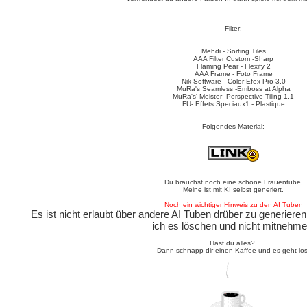
Filter:
Mehdi - Sorting Tiles
AAA Filter Custom -Sharp
Flaming Pear - Flexify 2
AAA Frame - Foto Frame
Nik Software - Color Efex Pro 3.0
MuRa's Seamless -Emboss at Alpha
MuRa's' Meister -Perspective Tiling 1.1
FU- Effets Speciaux1 - Plastique
Folgendes Material:
Du brauchst noch eine schöne Frauentube,
Meine ist mit KI selbst generiert.
Noch ein wichtiger Hinweis zu den AI Tuben
Es ist nicht erlaubt über andere AI Tuben drüber zu generieren,
ich es löschen und nicht mitnehme
Hast du alles?,
Dann schnapp dir einen Kaffee und es geht los