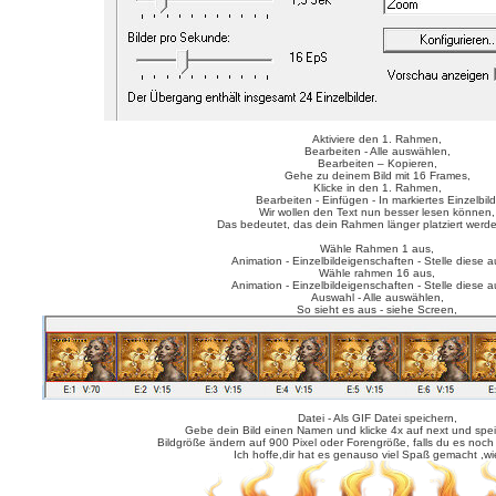
Aktiviere den 1. Rahmen,
Bearbeiten - Alle auswählen,
Bearbeiten – Kopieren,
Gehe zu deinem Bild mit 16 Frames,
Klicke in den 1. Rahmen,
Bearbeiten - Einfügen - In markiertes Einzelbild
Wir wollen den Text nun besser lesen können,
Das bedeutet, das dein Rahmen länger platziert werd
Wähle Rahmen 1 aus,
Animation - Einzelbildeigenschaften - Stelle diese a
Wähle rahmen 16 aus,
Animation - Einzelbildeigenschaften - Stelle diese a
Auswahl - Alle auswählen,
So sieht es aus - siehe Screen,
Datei - Als GIF Datei speichern,
Gebe dein Bild einen Namen und klicke 4x auf next und speic
Bildgröße ändern auf 900 Pixel oder Forengröße, falls du es noch
Ich hoffe,dir hat es genauso viel Spaß gemacht ,wie