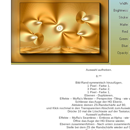
Auswahl aufheben.
6.^^
Bild-Rand-symmetrisch hinzufügen,
1 Pixel - Farbe 1,
3 Pixel - Farbe 2,
1 Pixel - Farbe 1,
Ebenen - Duplizieren,
Effekte – MuRa's Meister – Perspective -Tiling - wie 
Schliesse das Auge der HG Ebene,
Aktiviere deinen ZS-Randschärfe auf 80,
und Klick nochmal in den Transparenten Abschnitt zum Auswäh
Drücke 10 mal die Löschtaste auf der Tastatur,
Auswahl aufheben,
Effekte – MuRa's Seamless – Emboss at Alpha - wie 
Öffne das Auge der HG Ebene wieder,
Ebenen zusammenführen - Nach unten zusammenf
Stelle bei dem ZS die Randschärfe wieder auf 0