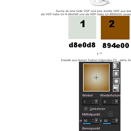
Suche dir eine helle VGF und eine dunkle HGF aus dei
als VGF habe ich # d8e0d8 und als HGF habe ich #894e00 verwen
1.^^
Erstelle aus deinen Farben folgenden FV - siehe S