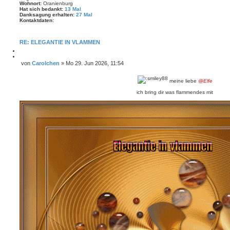
Wohnort:
Oranienburg
Hat sich bedankt:
13 Mal
Danksagung erhalten:
27 Mal
Kontaktdaten:
K
o
n
RE: ELEGANTIE IN VLAMMEN
t
a
M
k
e
Z
von
Carolchen
»
Mo 29. Jun 2026, 11:54
t
l
i
B
d
d
t
a
e
e
i
meine liebe
@Elfe
t
i
n
e
e
r
t
ich bring dir was flammendes mit
n
e
r
v
n
o
a
n
g
C
a
r
o
l
c
h
e
n