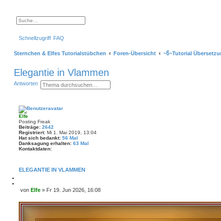
S
E
u
r
c
w
Schnellzugriff
FAQ
h
e
e
i
t
Sternchen & Elfes Tutorialstübchen
Foren-Übersicht
~წ~Tutorial Übersetz
e
r
t
Elegantie in Vlammen
e
S
S
E
Antworten
u
u
r
c
c
w
h
h
e
e
e
i
t
Elfe
e
Posting Freak
r
Beiträge:
2642
t
Registriert:
Mi 1. Mai 2019, 13:04
e
Hat sich bedankt:
56 Mal
S
Danksagung erhalten:
63 Mal
u
Kontaktdaten:
c
K
h
o
e
n
ELEGANTIE IN VLAMMEN
t
a
M
k
e
Z
von
Elfe
»
Fr 19. Jun 2026, 16:08
t
l
i
B
d
d
t
a
e
e
i
t
i
n
e
e
r
t
n
e