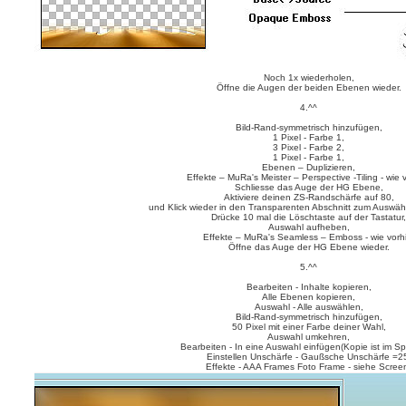
Noch 1x wiederholen,
Öffne die Augen der beiden Ebenen wieder.
4.^^
Bild-Rand-symmetrisch hinzufügen,
1 Pixel - Farbe 1,
3 Pixel - Farbe 2,
1 Pixel - Farbe 1,
Ebenen – Duplizieren,
Effekte – MuRa's Meister – Perspective -Tiling - wie 
Schliesse das Auge der HG Ebene,
Aktiviere deinen ZS-Randschärfe auf 80,
und Klick wieder in den Transparenten Abschnitt zum Auswähl
Drücke 10 mal die Löschtaste auf der Tastatur,
Auswahl aufheben,
Effekte – MuRa's Seamless – Emboss - wie vorhi
Öffne das Auge der HG Ebene wieder.
5.^^
Bearbeiten - Inhalte kopieren,
Alle Ebenen kopieren,
Auswahl - Alle auswählen,
Bild-Rand-symmetrisch hinzufügen,
50 Pixel mit einer Farbe deiner Wahl,
Auswahl umkehren,
Bearbeiten - In eine Auswahl einfügen(Kopie ist im Sp
Einstellen Unschärfe - Gaußsche Unschärfe =2
Effekte - AAA Frames Foto Frame - siehe Scree