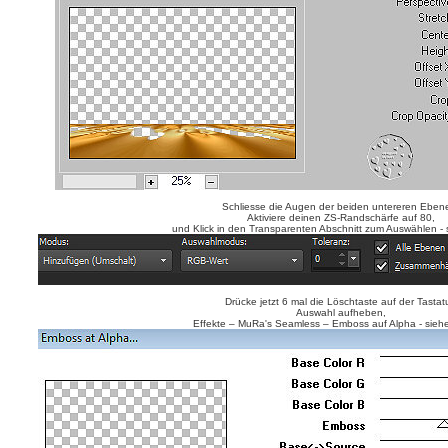
Schliesse die Augen der beiden untereren Eben
Aktiviere deinen ZS-Randschärfe auf 80,
und Klick in den Transparenten Abschnitt zum Auswählen - 
Drücke jetzt 6 mal die Löschtaste auf der Tastatu
Auswahl aufheben,
Effekte – MuRa's Seamless – Emboss auf Alpha - sieh