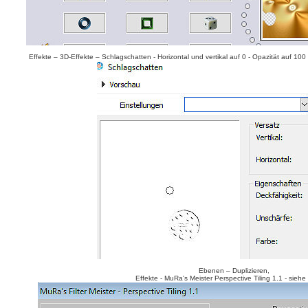
Effekte – 3D-Effekte – Schlagschatten - Horizontal und vertikal auf 0 - Opazität auf 100
Ebenen – Duplizieren,
Effekte - MuRa's Meister Perspective Tiling 1.1 - siehe