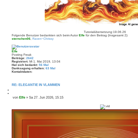
Tutorialübersetzung:19.06.26
Folgende Benutzer bedankten sich beim Autor
Elfe
für den Beitrag (Insgesamt 2):
sternchen06
,
Raven~Chrissy
Elfe
Posting Freak
Beiträge:
2642
Registriert:
Mi 1. Mai 2019, 13:04
Hat sich bedankt:
56 Mal
Danksagung erhalten:
63 Mal
Kontaktdaten:
K
o
n
RE: ELEGANTIE IN VLAMMEN
t
a
M
k
e
Z
von
Elfe
»
Sa 27. Jun 2026, 15:15
t
l
i
B
d
d
t
a
e
e
i
t
i
n
e
e
r
t
n
e
r
v
n
o
a
n
g
E
l
f