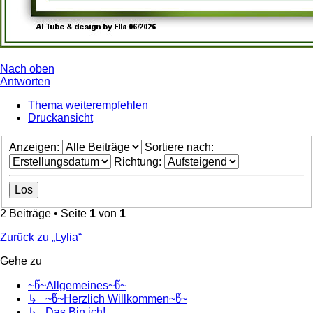
Nach oben
Antworten
Thema weiterempfehlen
Druckansicht
Anzeigen:
Sortiere nach:
Richtung:
2 Beiträge • Seite
1
von
1
Zurück zu „Lylia“
Gehe zu
~წ~Allgemeines~წ~
↳ ~წ~Herzlich Willkommen~წ~
↳ Das Bin ich!