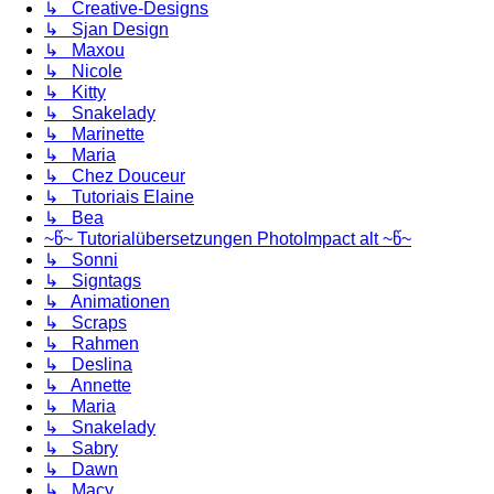
↳ Creative-Designs
↳ Sjan Design
↳ Maxou
↳ Nicole
↳ Kitty
↳ Snakelady
↳ Marinette
↳ Maria
↳ Chez Douceur
↳ Tutoriais Elaine
↳ Bea
~წ~ Tutorialübersetzungen PhotoImpact alt ~წ~
↳ Sonni
↳ Signtags
↳ Animationen
↳ Scraps
↳ Rahmen
↳ Deslina
↳ Annette
↳ Maria
↳ Snakelady
↳ Sabry
↳ Dawn
↳ Macy