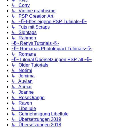
↳ Corry
↳ Violine graphisme
↳ PSP Creation Art
↳ ~წ~Elfes eigene PSP-Tutirials~წ~
↳ Tuts mit Scraps
↳ Signtags
↳ Rahmen
~წ~ Renys Tutorials~წ~
~წ~ Romanas PhotoImpact Tutorials~წ~
↳ Romana
~წ~Tutorial Übersetzungen PSP-alt ~წ~
↳ Older Tutorials
↳ Noémi
↳ Jemima
↳ Auvian
↳ Arimar
↳ Joanne
↳ RoseOrange
↳ Raven
↳ Libellule
↳ Gehnehmigung Libellule
↳ Übersetzungen 2019
↳ Übersetzungen 2018