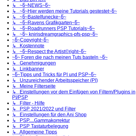
↳ ~წ~NEWS~წ~
↳ ~წ~Hier werden meine Tutorials gestestet~წ~
↳ ~წ~Bastelfunecke~წ~
↳ ~წ~Ravens Grafikgarten~წ~
↳ ~წ~Roadrunners PSP Tutorials~წ~
↳ ~წ~ knirisdreamgraphics-pfs-psp~წ~
~წ~Copyright~წ~
↳ Kostennote
↳ ~წ~Respect the Artist©right~წ~
~წ~ Foren die nach meinen Tuts basteln ~წ~
↳ Genehmigungen
↳ Linkbanner
~წ~Tipps und Tricks für PI und PSP~წ~
↳ Unzureichender Arbeitsspeicher (PI)
↳ Meine Filterseite
↳ Einstellungen vor dem Einfügen von Filtern/Plugins in
PI/PSP
↳ Filter - Hilfe
↳ PSP 2021/2022 und Filter
↳ Einstellungen für den Ani Shop
↳ PSP....Gammakorrektur
↳ PSP Tastaturbelegung
↳ Allgemeine Tipps