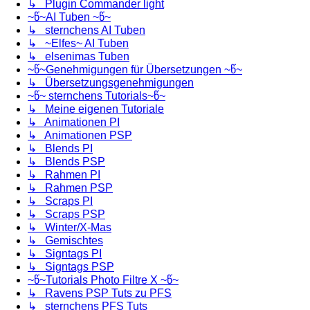
↳ Plugin Commander light
~წ~AI Tuben ~წ~
↳ sternchens AI Tuben
↳ ~Elfes~ AI Tuben
↳ elsenimas Tuben
~წ~Genehmigungen für Übersetzungen ~წ~
↳ Übersetzungsgenehmigungen
~წ~ sternchens Tutorials~წ~
↳ Meine eigenen Tutoriale
↳ Animationen PI
↳ Animationen PSP
↳ Blends PI
↳ Blends PSP
↳ Rahmen PI
↳ Rahmen PSP
↳ Scraps PI
↳ Scraps PSP
↳ Winter/X-Mas
↳ Gemischtes
↳ Signtags PI
↳ Signtags PSP
~წ~Tutorials Photo Filtre X ~წ~
↳ Ravens PSP Tuts zu PFS
↳ sternchens PFS Tuts