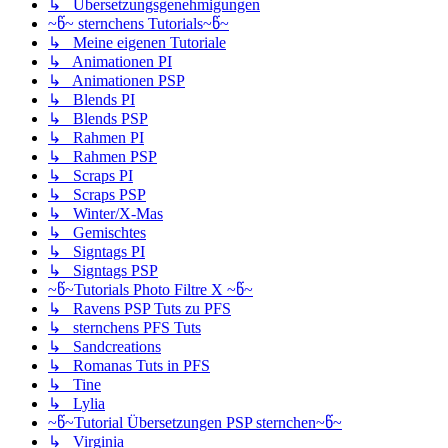
↳ Übersetzungsgenehmigungen
~წ~ sternchens Tutorials~წ~
↳ Meine eigenen Tutoriale
↳ Animationen PI
↳ Animationen PSP
↳ Blends PI
↳ Blends PSP
↳ Rahmen PI
↳ Rahmen PSP
↳ Scraps PI
↳ Scraps PSP
↳ Winter/X-Mas
↳ Gemischtes
↳ Signtags PI
↳ Signtags PSP
~წ~Tutorials Photo Filtre X ~წ~
↳ Ravens PSP Tuts zu PFS
↳ sternchens PFS Tuts
↳ Sandcreations
↳ Romanas Tuts in PFS
↳ Tine
↳ Lylia
~წ~Tutorial Übersetzungen PSP sternchen~წ~
↳ Virginia