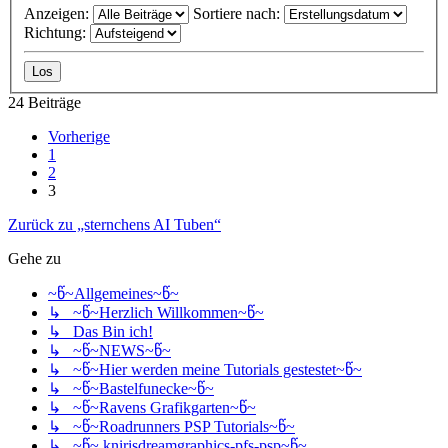
Anzeigen:
Sortiere nach:
Richtung:
24 Beiträge
Vorherige
1
2
3
Zurück zu „sternchens AI Tuben“
Gehe zu
~წ~Allgemeines~წ~
↳ ~წ~Herzlich Willkommen~წ~
↳ Das Bin ich!
↳ ~წ~NEWS~წ~
↳ ~წ~Hier werden meine Tutorials gestestet~წ~
↳ ~წ~Bastelfunecke~წ~
↳ ~წ~Ravens Grafikgarten~წ~
↳ ~წ~Roadrunners PSP Tutorials~წ~
↳ ~წ~ knirisdreamgraphics-pfs-psp~წ~