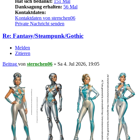
Hat sich bedankt:
151 Mal
Danksagung erhalten:
56 Mal
Kontaktdaten:
Kontaktdaten von sternchen06
Private Nachricht senden
Re: Fantasy/Steampunk/Gothic
Melden
Zitieren
Beitrag
von
sternchen06
»
Sa 4. Jul 2026, 19:05