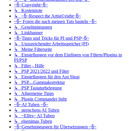
~წ~Copyright~წ~
↳ Kostennote
↳ ~წ~Respect the Artist©right~წ~
~წ~ Foren die nach meinen Tuts basteln ~წ~
↳ Genehmigungen
↳ Linkbanner
~წ~Tipps und Tricks für PI und PSP~წ~
↳ Unzureichender Arbeitsspeicher (PI)
↳ Meine Filterseite
↳ Einstellungen vor dem Einfügen von Filtern/Plugins in
PI/PSP
↳ Filter - Hilfe
↳ PSP 2021/2022 und Filter
↳ Einstellungen für den Ani Shop
↳ PSP....Gammakorrektur
↳ PSP Tastaturbelegung
↳ Allgemeine Tipps
↳ Plugin Commander light
~წ~AI Tuben ~წ~
↳ sternchens AI Tuben
↳ ~Elfes~ AI Tuben
↳ elsenimas Tuben
~წ~Genehmigungen für Übersetzungen ~წ~